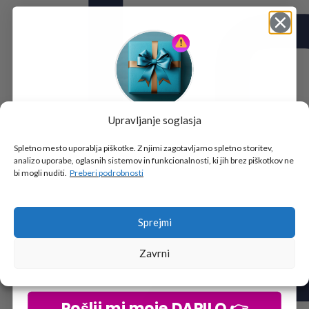
Upravljanje soglasja
Tukaj je!
🎁 DARILO
Spletno mesto uporablja piškotke. Z njimi zagotavljamo spletno storitev,
analizo uporabe, oglasnih sistemov in funkcionalnosti, ki jih brez piškotkov ne
Vpiši podatke za prejem darila
in se pridruži
bi mogli nuditi.
Preberi podrobnosti
go2school skupnosti.
Sprejmi
Zavrni
Pošlji mi moje DARILO 👉