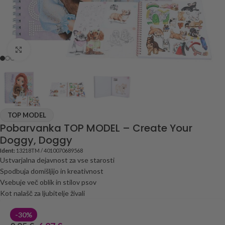
Click to enlarge
TOP MODEL
Pobarvanka TOP MODEL – Create Your
Doggy, Doggy
Ident:
13218TM / 4010070689568
Ustvarjalna dejavnost za vse starosti
Spodbuja domišljijo in kreativnost
Vsebuje več oblik in stilov psov
Kot nalašč za ljubitelje živali
-30%