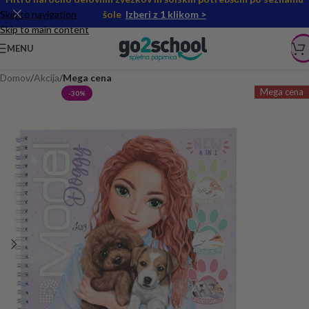
Skip to navigation
šole
Izberi z 1 klikom >
Skip to main content
MENU
Domov
Akcija
Mega cena
Mega cena
-30%