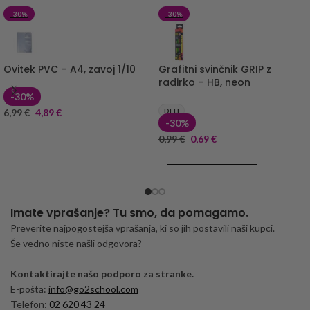
-30%
-30%
Ovitek PVC – A4, zavoj 1/10
Grafitni svinčnik GRIP z
radirko – HB, neon
-30%
6,99
€
4,89
€
DELI
-30%
DODAJ V KOŠARICO
0,99
€
0,69
€
DODAJ V KOŠARICO
Imate vprašanje? Tu smo, da pomagamo.
Preverite najpogostejša vprašanja, ki so jih postavili naši kupci.
Še vedno niste našli odgovora?
Kontaktirajte našo podporo za stranke.
E-pošta:
info@go2school.com
Telefon:
02 620 43 24