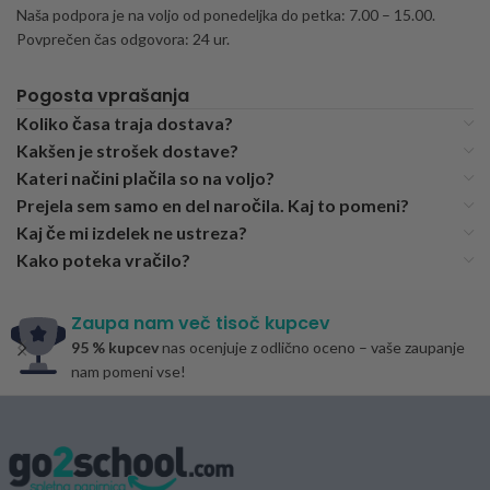
Naša podpora je na voljo od ponedeljka do petka: 7.00 – 15.00.
Povprečen čas odgovora: 24 ur.
Pogosta vprašanja
Koliko časa traja dostava?
Kakšen je strošek dostave?
Kateri načini plačila so na voljo?
Prejela sem samo en del naročila. Kaj to pomeni?
Kaj če mi izdelek ne ustreza?
Kako poteka vračilo?
Zaupa nam več tisoč kupcev
95 % kupcev
nas ocenjuje z odlično oceno – vaše zaupanje
nam pomeni vse!