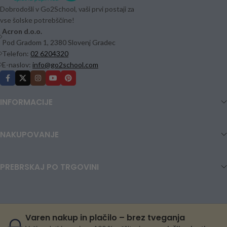
Dobrodošli v Go2School, vaši prvi postaji za
vse šolske potrebščine!
Acron d.o.o.
Pod Gradom 1, 2380 Slovenj Gradec
Telefon:
02 6204320
E-naslov:
info@go2school.com
INFORMACIJE
NAKUPOVANJE
PREBRSKAJ PO TRGOVINI
Varen nakup in plačilo – brez tveganja