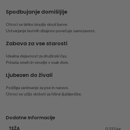
Spodbujanje domišljije
Otroci se lahko izrazijo skozi barve.
Ustvarjanje lastnih dizajnov povečuje samozavest.
Zabava za vse starosti
Idealna dejavnost za družinski čas.
Prinaša smeh in veselje v vsak dom.
Ljubezen do živali
Podžiga zanimanje za pse in naravo.
Otroci se učijo skrbeti za hišne ljubljenčke.
Dodatne Informacije
TEŽA
0,333 kg