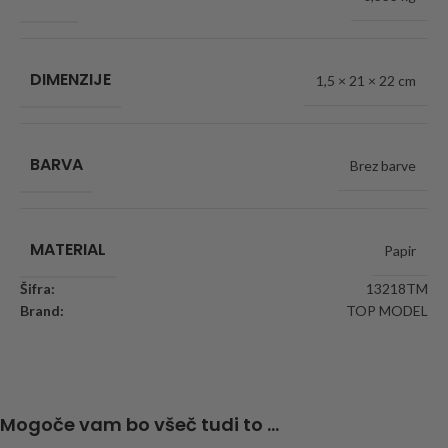
DIMENZIJE
1,5 × 21 × 22 cm
BARVA
Brez barve
MATERIAL
Papir
Šifra:
13218TM
Brand:
TOP MODEL
Mogoče vam bo všeč tudi to ...