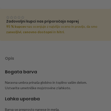
Zadovoljni kupci nas priporočajo naprej
95 % kupcev
nas ocenjuje z najvišjo oceno in pravijo, da smo
zanesljivi
,
cenovno dostopni
in
hitri
.
Opis
Bogata barva
Naravna umbra prinaša globino in toplino vašim delom.
Ustvarite umetniške mojstrovine z lahkoto.
Lahka uporaba
Barva se preprosto nanese in meša.