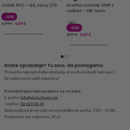
Ovitek PVC – A4, zavoj 1/10
Grafitni svinčnik GRIP z
radirko – HB, neon
-30%
6,99
€
4,89
€
DELI
-30%
DODAJ V KOŠARICO
0,99
€
0,69
€
DODAJ V KOŠARICO
Imate vprašanje? Tu smo, da pomagamo.
Preverite najpogostejša vprašanja, ki so jih postavili naši kupci.
Še vedno niste našli odgovora?
Kontaktirajte našo podporo za stranke.
E-pošta:
info@go2school.com
Telefon:
02 620 43 24
Naša podpora je na voljo od ponedeljka do petka: 7.00 – 15.00.
Povprečen čas odgovora: 24 ur.