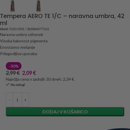
Tempera AERO TE 1/C – naravna umbra, 42
ml
Ident:
9220-0501 / 3838868777621
Naravna umbra odtenek
Visoka kakovost pigmenta
Enostavno mešanje
Prilagodljiva uporaba
-30%
2,99
€
2,09
€
Najnižja cena v zadnjih 30 dneh: 2,24 €.
Na zalogi
DODAJ V KOŠARICO