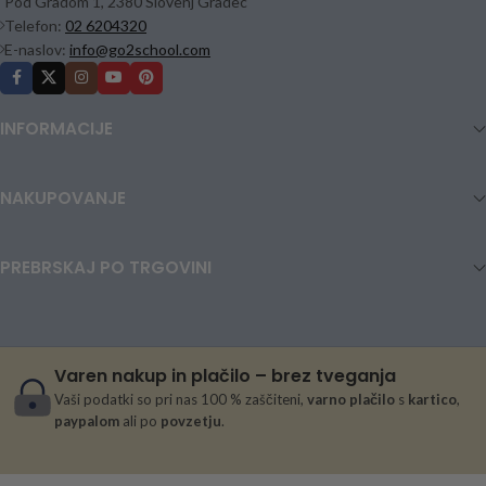
Pod Gradom 1, 2380 Slovenj Gradec
Telefon:
02 6204320
E-naslov:
info@go2school.com
INFORMACIJE
NAKUPOVANJE
PREBRSKAJ PO TRGOVINI
Varen nakup in plačilo – brez tveganja
Vaši podatki so pri nas 100 % zaščiteni,
varno plačilo
s
kartico
,
paypalom
ali po
povzetju
.