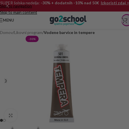
SUPER šolska nedelja:
-30% + dodatnih -10% nad 50€
Izkoristi zdaj >
Skip to navigation
Skip to main content
MENU
Domov
Likovni program
Vodene barvice in tempere
-30%
Click to enlarge