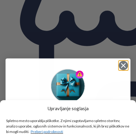
Upravljanje soglasja
Tukaj je!
🎁 DARILO
Spletno mesto uporablja piškotke. Z njimi zagotavljamo spletno storitev,
analizo uporabe, oglasnih sistemov in funkcionalnosti, ki jih brez piškotkov ne
Vpiši podatke za prejem darila
in se pridruži
bi mogli nuditi.
Preberi podrobnosti