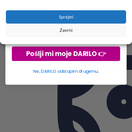
go2school skupnosti.
Sprejmi
Zavrni
Pošlji mi moje DARILO 👉
Ne, DARILO odstopim drugemu.