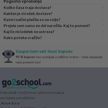
Pogosta vprašanja
Koliko časa traja dostava?
Kakšen je strošek dostave?
Kateri načini plačila so na voljo?
Prejela sem samo en del naročila. Kaj to pomeni?
Kaj če mi izdelek ne ustreza?
Kako poteka vračilo?
Zaupa nam več tisoč kupcev
95 % kupcev
nas ocenjuje z odlično oceno – vaše zaupanje
nam pomeni vse!
Dobrodošli v Go2School, vaši prvi postaji za
vse šolske potrebščine!
Acron d.o.o.