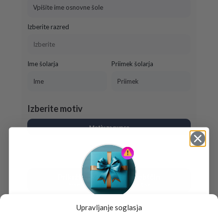
Izberite razred
Ime šolarja
Priimek šolarja
Izberite motiv
Motiv za punce
Motiv za fante
Prikaži moj seznam potrebščin
Po seznamu izbrane osnovne šole
Upravljanje soglasja
Tukaj je!
Seznami za
657 šol
so že pripravljeni.