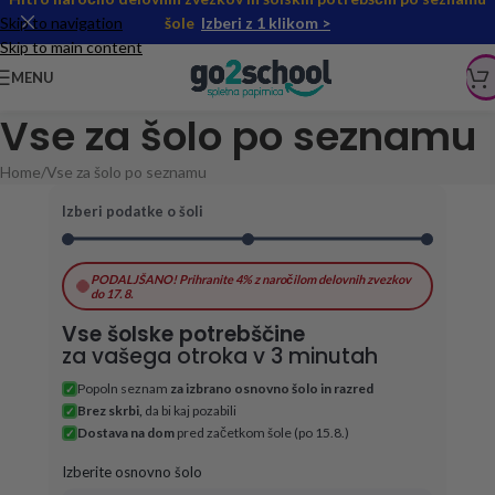
Skip to navigation
šole
Izberi z 1 klikom >
Skip to main content
MENU
Vse za šolo po seznamu
Home
Vse za šolo po seznamu
Izberi podatke o šoli
PODALJŠANO! Prihranite 4% z naročilom delovnih zvezkov
do 17. 8.
Vse šolske potrebščine
za vašega otroka v 3 minutah
Popoln seznam
za izbrano osnovno šolo in razred
✓
Brez skrbi,
da bi kaj pozabili
✓
Dostava na dom
pred začetkom šole (po 15.8.)
✓
Izberite osnovno šolo