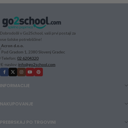
Dobrodošli v Go2School, vaši prvi postaji za
vse šolske potrebščine!
Acron d.o.o.
Pod Gradom 1, 2380 Slovenj Gradec
Telefon:
02 6204320
E-naslov:
info@go2school.com
INFORMACIJE
NAKUPOVANJE
PREBRSKAJ PO TRGOVINI