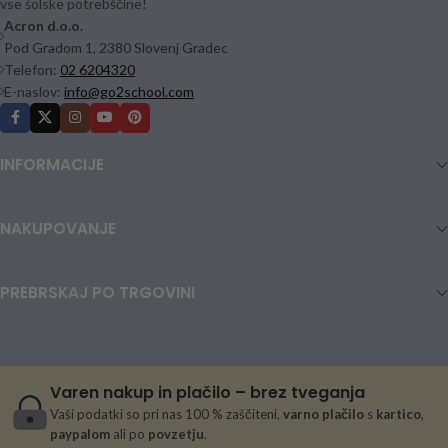
vse šolske potrebščine!
Acron d.o.o.
Pod Gradom 1, 2380 Slovenj Gradec
Telefon:
02 6204320
E-naslov:
info@go2school.com
INFORMACIJE
NAKUPOVANJE
PREBRSKAJ PO TRGOVINI
Varen nakup in plačilo – brez tveganja
Vaši podatki so pri nas 100 % zaščiteni,
varno plačilo
s
kartico
,
paypalom
ali po
povzetju
.