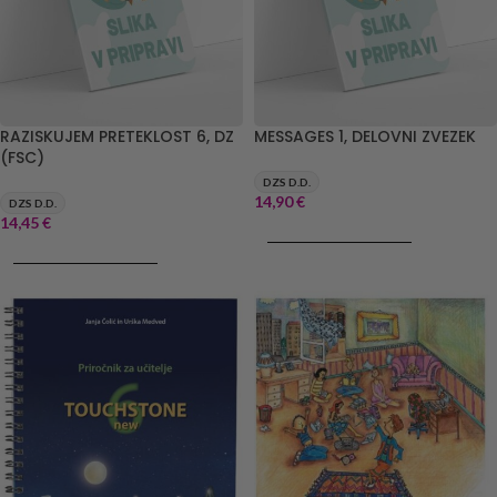
RAZISKUJEM PRETEKLOST 6, DZ
MESSAGES 1, DELOVNI ZVEZEK
(FSC)
DZS D.D.
14,90
€
DZS D.D.
14,45
€
DODAJ V KOŠARICO
DODAJ V KOŠARICO