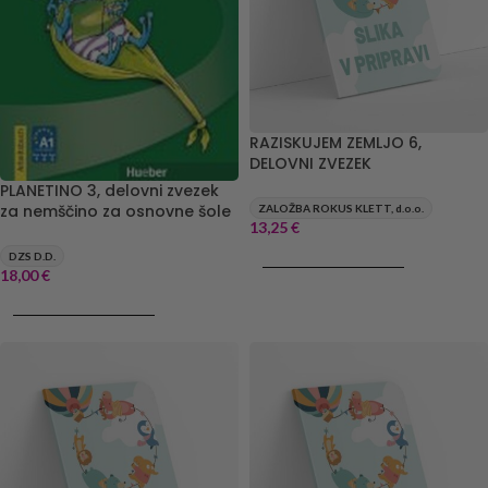
RAZISKUJEM ZEMLJO 6,
DELOVNI ZVEZEK
PLANETINO 3, delovni zvezek
za nemščino za osnovne šole
ZALOŽBA ROKUS KLETT, d.o.o.
13,25
€
DZS D.D.
DODAJ V KOŠARICO
18,00
€
DODAJ V KOŠARICO