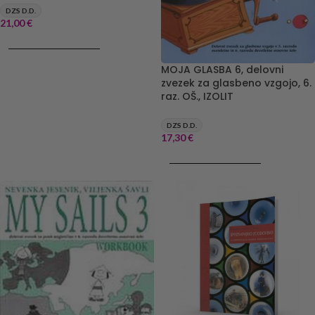
DZS D.D.
21,00
€
DODAJ V KOŠARICO
MOJA GLASBA 6, delovni
zvezek za glasbeno vzgojo, 6.
raz. OŠ., IZOLIT
DZS D.D.
17,30
€
DODAJ V KOŠARICO