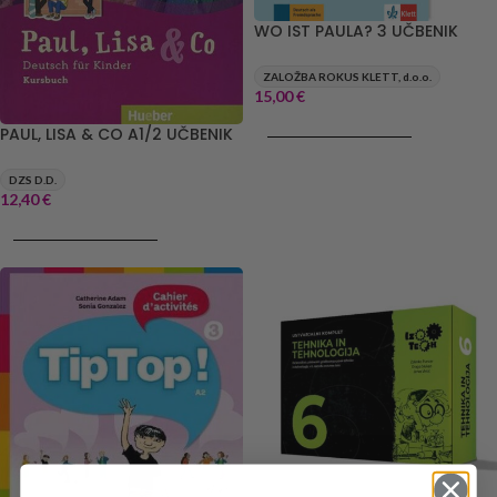
WO IST PAULA? 3 UČBENIK
ZALOŽBA ROKUS KLETT, d.o.o.
15,00
€
DODAJ V KOŠARICO
PAUL, LISA & CO A1/2 UČBENIK
DZS D.D.
12,40
€
DODAJ V KOŠARICO