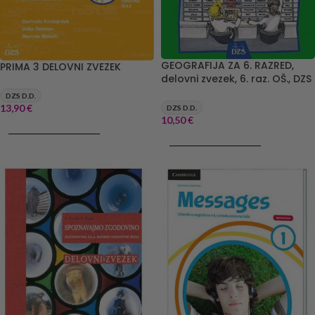
GEOGRAFIJA ZA 6. RAZRED,
PRIMA 3 DELOVNI ZVEZEK
delovni zvezek, 6. raz. OŠ., DZS
DZS D.D.
13,90
€
DZS D.D.
10,50
€
DODAJ V KOŠARICO
DODAJ V KOŠARICO