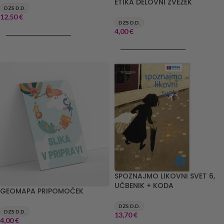
ETIKA DELOVNI ZVEZEK
DZS D.D.
12,50
€
DZS D.D.
4,00
€
DODAJ V KOŠARICO
DODAJ V KOŠARICO
SPOZNAJMO LIKOVNI SVET 6,
UČBENIK + KODA
GEOMAPA PRIPOMOČEK
DZS D.D.
DZS D.D.
13,70
€
4,00
€