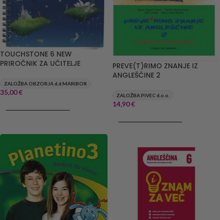
TOUCHSTONE 6 NEW
PRIROČNIK ZA UČITELJE
PREVE(T)RIMO ZNANJE IZ
ANGLEŠČINE 2
ZALOŽBA OBZORJA d.d.MARIBOR
35,00
€
ZALOŽBA PIVEC d.o.o.
14,90
€
DODAJ V KOŠARICO
DODAJ V KOŠARICO