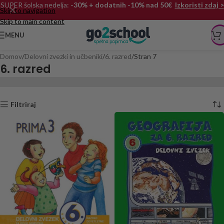
SUPER šolska nedelja:
-30% + dodatnih -10% nad 50€
Izkoristi zdaj >
Skip to navigation
Skip to main content
MENU
Domov
Delovni zvezki in učbeniki
6. razred
Stran 7
6. razred
Filtriraj