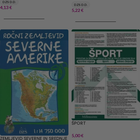
DZS D.D.
DZS D.D.
4,13
€
5,22
€
DODAJ V KOŠARICO
DODAJ V KOŠARICO
ŠPORT
5,00
€
ZEMLJEVID SEVERNE IN SREDNJE