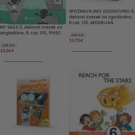
SPOZNAVAJMO ZGODOVINO 6,
delovni zvezek za zgodovino,
6.raz. OŠ., MODRIJAN
MY SAILS 3, delovni zvezek za
angleščino, 6. raz. OŠ., PIVEC
DZS D.D.
13,70
€
DZS D.D.
DODAJ V KOŠARICO
13,36
€
DODAJ V KOŠARICO