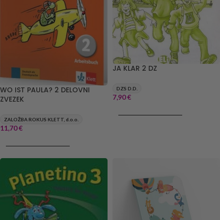
JA KLAR 2 DZ
WO IST PAULA? 2 DELOVNI
DZS D.D.
7,90
€
ZVEZEK
DODAJ V KOŠARICO
ZALOŽBA ROKUS KLETT, d.o.o.
11,70
€
DODAJ V KOŠARICO