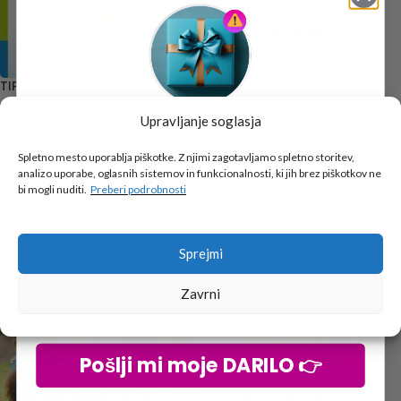
TEHNIKA IN TEHNOLOGIJA 6,
USTVARJALNI KOMPLET
IZOTECH ZALOŽBA D.O.O.
0,00
€
TIP TOP! 3 DELOVNI ZVEZEK
PREBERI VEČ
Upravljanje soglasja
DZS D.D.
Tukaj je!
17,30
€
🎁 DARILO
Spletno mesto uporablja piškotke. Z njimi zagotavljamo spletno storitev,
DODAJ V KOŠARICO
analizo uporabe, oglasnih sistemov in funkcionalnosti, ki jih brez piškotkov ne
Vpiši podatke za prejem darila
in se pridruži
bi mogli nuditi.
Preberi podrobnosti
go2school skupnosti.
Sprejmi
Zavrni
Pošlji mi moje DARILO 👉
POTUJEM V PRETEKLOST 6,