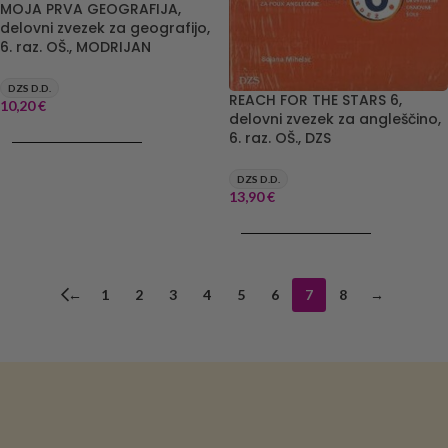
MOJA PRVA GEOGRAFIJA,
delovni zvezek za geografijo,
6. raz. OŠ., MODRIJAN
DZS D.D.
REACH FOR THE STARS 6,
10,20
€
delovni zvezek za angleščino,
6. raz. OŠ., DZS
DODAJ V KOŠARICO
DZS D.D.
13,90
€
DODAJ V KOŠARICO
←
1
2
3
4
5
6
7
8
→