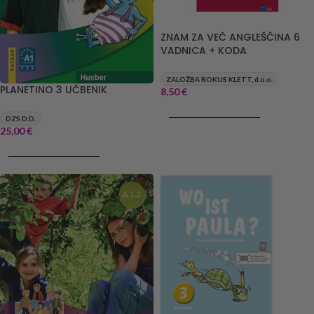
ZNAM ZA VEČ ANGLEŠČINA 6
VADNICA + KODA
ZALOŽBA ROKUS KLETT, d.o.o.
PLANETINO 3 UČBENIK
8,50
€
DODAJ V KOŠARICO
DZS D.D.
25,00
€
DODAJ V KOŠARICO