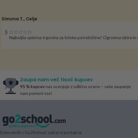
Simona T., Celje
Najboljša spletna trgovina za šolske potrebščine! Ogromna izbira i
Zaupa nam več tisoč kupcev
95 % kupcev
nas ocenjuje z odlično oceno – vaše zaupanje
nam pomeni vse!
Dobrodošli v Go2School, vaši prvi postaji za