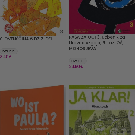
PAŠA ZA OČI 3, učbenik za
SLOVENŠČINA 6 DZ 2. DEL
likovno vzgojo, 6. raz. OŠ,
MOHORJEVA
DZS D.D.
8,40
€
DZS D.D.
DODAJ V KOŠARICO
23,80
€
DODAJ V KOŠARICO