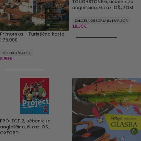
TOUCHSTONE 6, učbenik za
angleščino, 6. raz. OŠ., ZOM
ZALOŽBA OBZORJA d.d.MARIBOR
18,50
€
Primorska – Turistična karta
DODAJ V KOŠARICO
1:75.000
MK ZALOŽBA D.D.
8,90
€
DODAJ V KOŠARICO
PROJECT 2, učbenik za
angleščino, 6. raz. OŠ.,
OXFORD