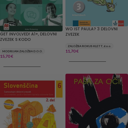
WO IST PAULA? 3 DELOVNI
GET INVOLVED! A1+, DELOVNI
ZVEZEK
ZVEZEK S KODO
ZALOŽBA ROKUS KLETT, d.o.o.
11,70
€
MODRIJAN ZALOŽBA D.O.O.
15,70
€
DODAJ V KOŠARICO
DODAJ V KOŠARICO