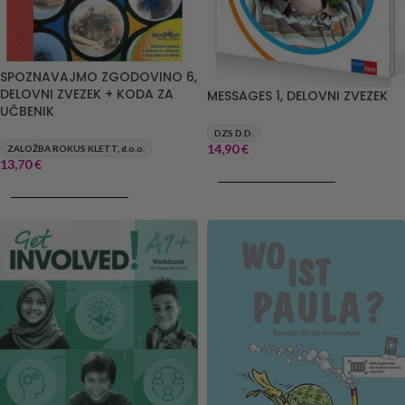
SPOZNAVAJMO ZGODOVINO 6,
DELOVNI ZVEZEK + KODA ZA
MESSAGES 1, DELOVNI ZVEZEK
UČBENIK
DZS D.D.
14,90
€
ZALOŽBA ROKUS KLETT, d.o.o.
13,70
€
DODAJ V KOŠARICO
DODAJ V KOŠARICO