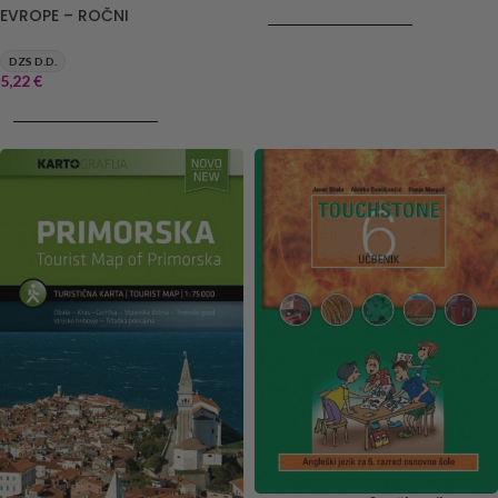
EVROPE – ROČNI
DODAJ V KOŠARICO
DZS D.D.
5,22
€
DODAJ V KOŠARICO