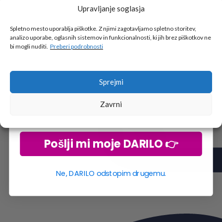
Upravljanje soglasja
Tukaj je!
🎁 DARILO
Spletno mesto uporablja piškotke. Z njimi zagotavljamo spletno storitev,
analizo uporabe, oglasnih sistemov in funkcionalnosti, ki jih brez piškotkov ne
Vpiši podatke za prejem darila
in se pridruži
bi mogli nuditi.
Preberi podrobnosti
go2school skupnosti.
Sprejmi
Zavrni
Pošlji mi moje DARILO 👉
Ne, DARILO odstopim drugemu.