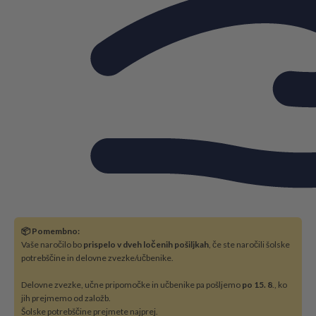
📦 Pomembno:
Vaše naročilo bo
prispelo v dveh ločenih pošiljkah
, če ste naročili šolske
potrebščine in delovne zvezke/učbenike.
Delovne zvezke, učne pripomočke in učbenike pa pošljemo
po 15. 8
., ko
jih prejmemo od založb.
Šolske potrebščine prejmete najprej.