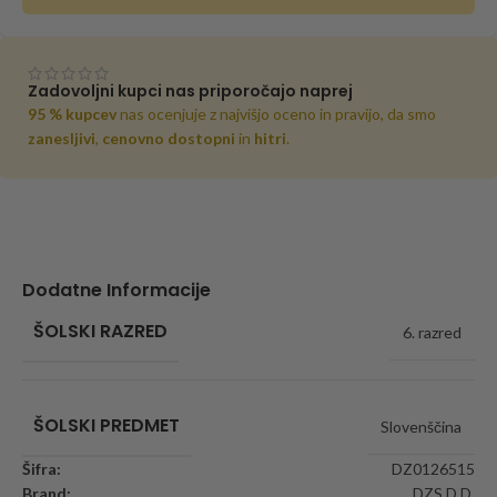
Zadovoljni kupci nas priporočajo naprej
95 % kupcev
nas ocenjuje z najvišjo oceno in pravijo, da smo
zanesljivi
,
cenovno dostopni
in
hitri
.
Dodatne Informacije
ŠOLSKI RAZRED
6. razred
ŠOLSKI PREDMET
Slovenščina
Šifra:
DZ0126515
Brand:
DZS D.D.