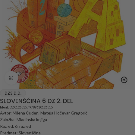
Click to enlarge
DZS D.D.
SLOVENŠČINA 6 DZ 2. DEL
Ident:
DZ0126515 / 9789610126515
Avtor: Milena Čuden, Mateja Hočevar Gregorič
Založba: Mladinska knjiga
Razred: 6. razred
Predmet: Slovenščina