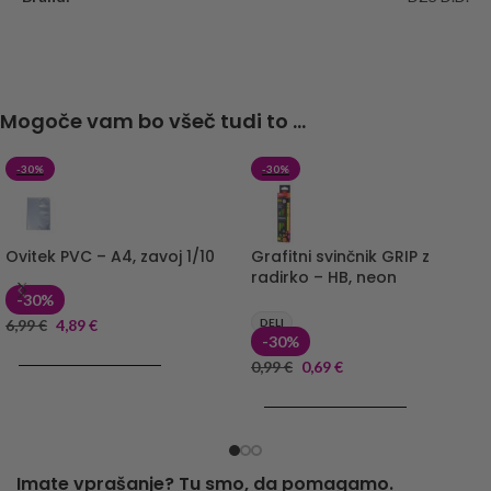
Mogoče vam bo všeč tudi to ...
-30%
-30%
Ovitek PVC – A4, zavoj 1/10
Grafitni svinčnik GRIP z
radirko – HB, neon
-30%
6,99
€
4,89
€
DELI
-30%
DODAJ V KOŠARICO
0,99
€
0,69
€
DODAJ V KOŠARICO
Imate vprašanje? Tu smo, da pomagamo.