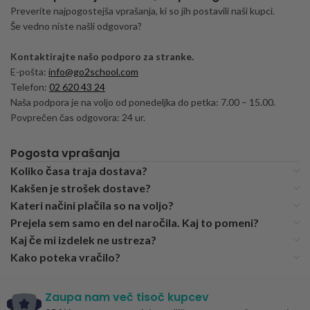
Preverite najpogostejša vprašanja, ki so jih postavili naši kupci.
Še vedno niste našli odgovora?
Kontaktirajte našo podporo za stranke.
E-pošta:
info@go2school.com
Telefon:
02 620 43 24
Naša podpora je na voljo od ponedeljka do petka: 7.00 – 15.00.
Povprečen čas odgovora: 24 ur.
Pogosta vprašanja
Koliko časa traja dostava?
Kakšen je strošek dostave?
Kateri načini plačila so na voljo?
Prejela sem samo en del naročila. Kaj to pomeni?
Kaj če mi izdelek ne ustreza?
Kako poteka vračilo?
Zaupa nam več tisoč kupcev