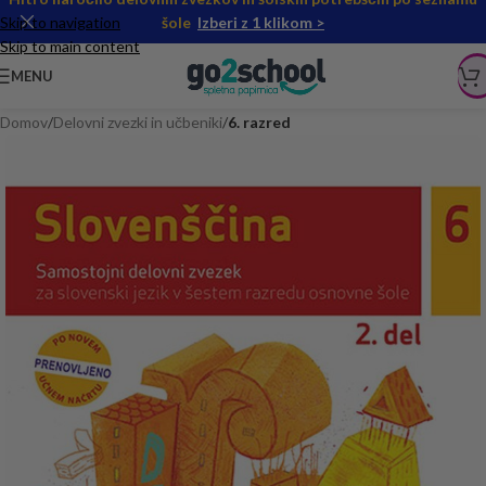
Skip to navigation
šole
Izberi z 1 klikom >
Skip to main content
MENU
Domov
Delovni zvezki in učbeniki
6. razred