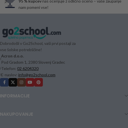
95 % kupcev
nas ocenjuje z odlično oceno – vaše zaupanje
nam pomeni vse!
Dobrodošli v Go2School, vaši prvi postaji za
vse šolske potrebščine!
Acron d.o.o.
Pod Gradom 1, 2380 Slovenj Gradec
Telefon:
02 6204320
E-naslov:
info@go2school.com
INFORMACIJE
NAKUPOVANJE