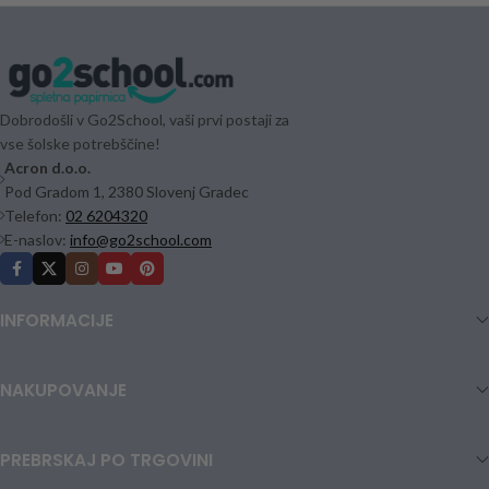
Dobrodošli v Go2School, vaši prvi postaji za
vse šolske potrebščine!
Acron d.o.o.
Pod Gradom 1, 2380 Slovenj Gradec
Telefon:
02 6204320
E-naslov:
info@go2school.com
INFORMACIJE
NAKUPOVANJE
PREBRSKAJ PO TRGOVINI