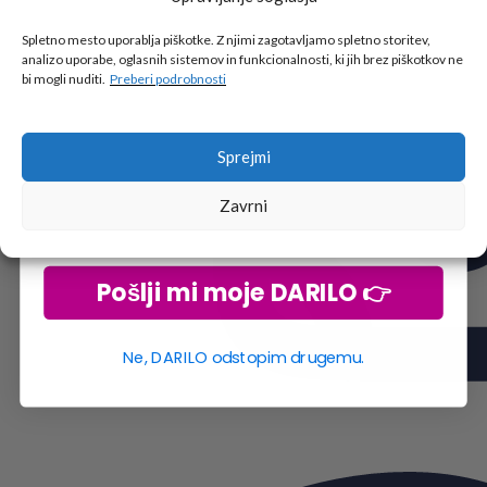
Tukaj je!
🎁 DARILO
Spletno mesto uporablja piškotke. Z njimi zagotavljamo spletno storitev,
analizo uporabe, oglasnih sistemov in funkcionalnosti, ki jih brez piškotkov ne
Vpiši podatke za prejem darila
in se pridruži
bi mogli nuditi.
Preberi podrobnosti
go2school skupnosti.
Sprejmi
Zavrni
Pošlji mi moje DARILO 👉
Ne, DARILO odstopim drugemu.