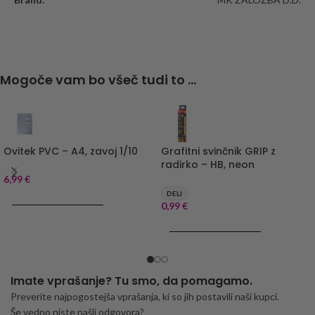
Mogoče vam bo všeč tudi to ...
Ovitek PVC – A4, zavoj 1/10
Grafitni svinčnik GRIP z
radirko – HB, neon
6,99
€
DELI
DODAJ V KOŠARICO
0,99
€
DODAJ V KOŠARICO
Imate vprašanje? Tu smo, da pomagamo.
Preverite najpogostejša vprašanja, ki so jih postavili naši kupci.
Še vedno niste našli odgovora?