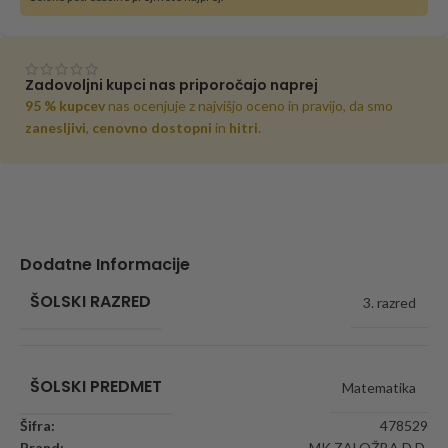
Zadovoljni kupci nas priporočajo naprej
95 % kupcev
nas ocenjuje z najvišjo oceno in pravijo, da smo
zanesljivi
,
cenovno dostopni
in
hitri
.
Dodatne Informacije
ŠOLSKI RAZRED
3. razred
ŠOLSKI PREDMET
Matematika
Šifra:
478529
Brand:
MK ZALOŽBA D.D.