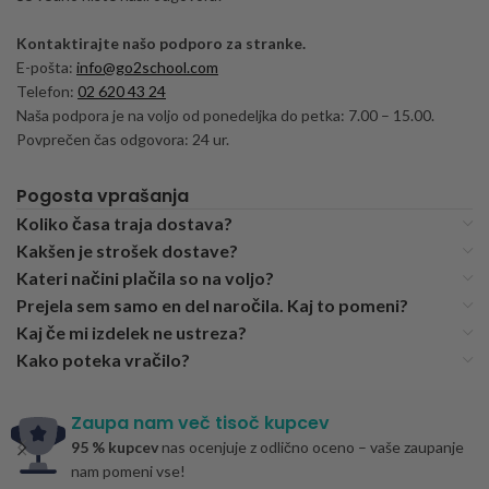
Kontaktirajte našo podporo za stranke.
E-pošta:
info@go2school.com
Telefon:
02 620 43 24
Naša podpora je na voljo od ponedeljka do petka: 7.00 – 15.00.
Povprečen čas odgovora: 24 ur.
Pogosta vprašanja
Koliko časa traja dostava?
Kakšen je strošek dostave?
Kateri načini plačila so na voljo?
Prejela sem samo en del naročila. Kaj to pomeni?
Kaj če mi izdelek ne ustreza?
Kako poteka vračilo?
Zaupa nam več tisoč kupcev
95 % kupcev
nas ocenjuje z odlično oceno – vaše zaupanje
nam pomeni vse!