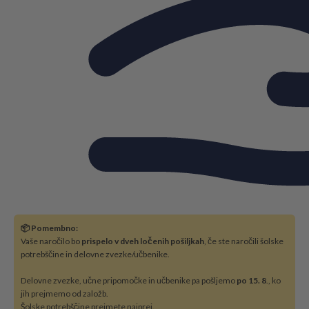
📦 Pomembno:
Vaše naročilo bo
prispelo v dveh ločenih pošiljkah
, če ste naročili šolske
potrebščine in delovne zvezke/učbenike.
Delovne zvezke, učne pripomočke in učbenike pa pošljemo
po 15. 8
., ko
jih prejmemo od založb.
Šolske potrebščine prejmete najprej.