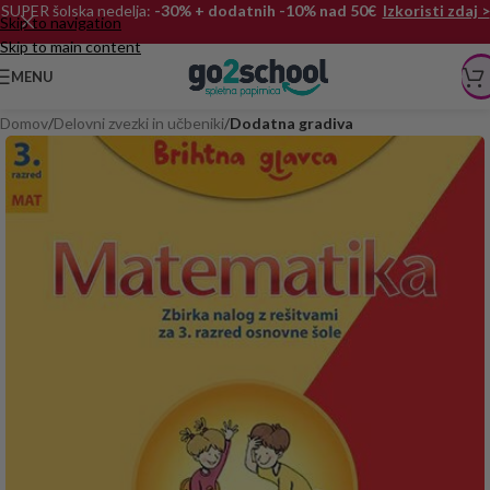
SUPER šolska nedelja:
-30% + dodatnih -10% nad 50€
Izkoristi zdaj >
Skip to navigation
Skip to main content
MENU
Domov
Delovni zvezki in učbeniki
Dodatna gradiva