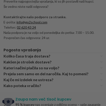
Preverite najpogostejša vprašanja, ki so jih postavili naši kupci.
Še vedno niste našli odgovora?
Kontaktirajte našo podporo za stranke.
E-pošta:
info@go2school.com
Telefon:
02 620 43 24
Naša podpora je na voljo od ponedeljka do petka: 7.00 – 15.00.
Povprečen čas odgovora: 24 ur.
Pogosta vprašanja
Koliko časa traja dostava?
Kakšen je strošek dostave?
Kateri načini plačila so na voljo?
Prejela sem samo en del naročila. Kaj to pomeni?
Kaj če mi izdelek ne ustreza?
Kako poteka vračilo?
Zaupa nam več tisoč kupcev
95 % kupcev
nas ocenjuje z odlično oceno – vaše zaupanje