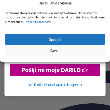
Upravljanje soglasja
Tukaj je!
🎁 DARILO
Spletno mesto uporablja piškotke. Z njimi zagotavljamo spletno storitev,
analizo uporabe, oglasnih sistemov in funkcionalnosti, ki jih brez piškotkov ne
Vpiši podatke za prejem darila
in se pridruži
bi mogli nuditi.
Preberi podrobnosti
go2school skupnosti.
Sprejmi
Zavrni
Pošlji mi moje DARILO 👉
Ne, DARILO odstopim drugemu.