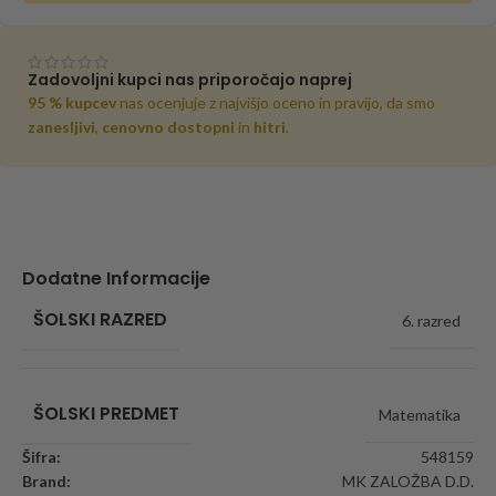
Zadovoljni kupci nas priporočajo naprej
95 % kupcev
nas ocenjuje z najvišjo oceno in pravijo, da smo
zanesljivi
,
cenovno dostopni
in
hitri
.
Dodatne Informacije
ŠOLSKI RAZRED
6. razred
ŠOLSKI PREDMET
Matematika
Šifra:
548159
Brand:
MK ZALOŽBA D.D.