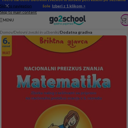
Skip to navigation
šole
Izberi z 1 klikom >
Skip to main content
MENU
Domov
Delovni zvezki in učbeniki
Dodatna gradiva