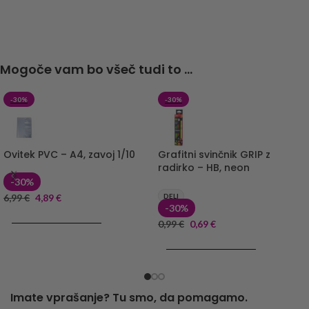
Mogoče vam bo všeč tudi to ...
-30%
-30%
Ovitek PVC – A4, zavoj 1/10
Grafitni svinčnik GRIP z
radirko – HB, neon
-30%
6,99
€
4,89
€
DELI
-30%
DODAJ V KOŠARICO
0,99
€
0,69
€
DODAJ V KOŠARICO
Imate vprašanje? Tu smo, da pomagamo.