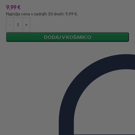
9,99
€
Najnižja cena v zadnjih 30 dneh: 9,99 €.
DODAJ V KOŠARICO