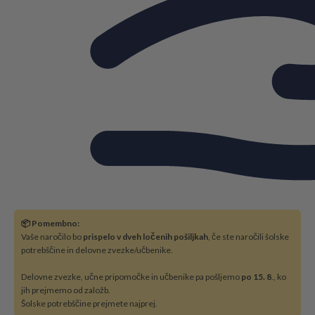
📦 Pomembno:
Vaše naročilo bo
prispelo v dveh ločenih pošiljkah
, če ste naročili šolske
potrebščine in delovne zvezke/učbenike.
Delovne zvezke, učne pripomočke in učbenike pa pošljemo
po 15. 8
., ko
jih prejmemo od založb.
Šolske potrebščine prejmete najprej.