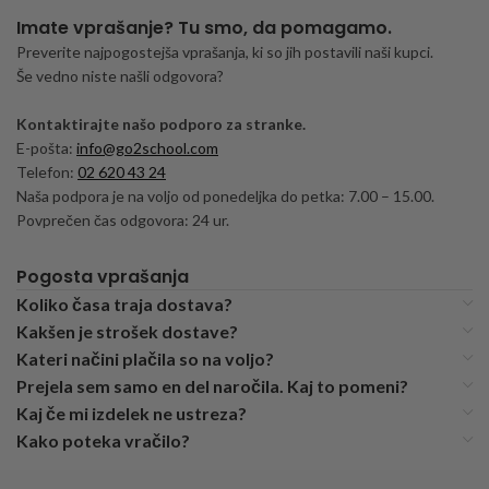
Imate vprašanje? Tu smo, da pomagamo.
Preverite najpogostejša vprašanja, ki so jih postavili naši kupci.
Še vedno niste našli odgovora?
Kontaktirajte našo podporo za stranke.
E-pošta:
info@go2school.com
Telefon:
02 620 43 24
Naša podpora je na voljo od ponedeljka do petka: 7.00 – 15.00.
Povprečen čas odgovora: 24 ur.
Pogosta vprašanja
Koliko časa traja dostava?
Kakšen je strošek dostave?
Kateri načini plačila so na voljo?
Prejela sem samo en del naročila. Kaj to pomeni?
Kaj če mi izdelek ne ustreza?
Kako poteka vračilo?