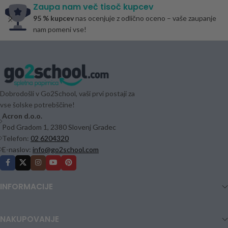
Zaupa nam več tisoč kupcev
95 % kupcev
nas ocenjuje z odlično oceno – vaše zaupanje
nam pomeni vse!
Dobrodošli v Go2School, vaši prvi postaji za
vse šolske potrebščine!
Acron d.o.o.
Pod Gradom 1, 2380 Slovenj Gradec
Telefon:
02 6204320
E-naslov:
info@go2school.com
INFORMACIJE
NAKUPOVANJE