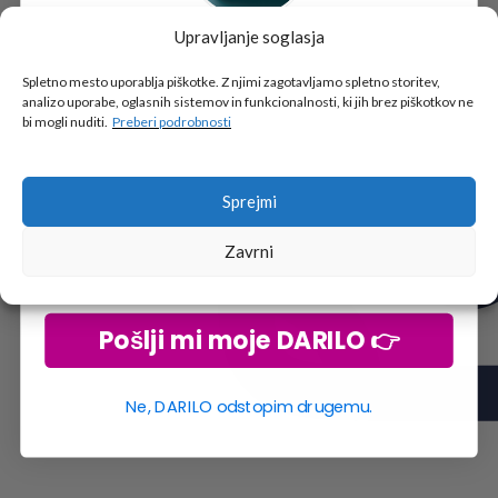
Upravljanje soglasja
Tukaj je!
🎁 DARILO
Spletno mesto uporablja piškotke. Z njimi zagotavljamo spletno storitev,
analizo uporabe, oglasnih sistemov in funkcionalnosti, ki jih brez piškotkov ne
Vpiši podatke za prejem darila
in se pridruži
bi mogli nuditi.
Preberi podrobnosti
go2school skupnosti.
Sprejmi
Zavrni
Pošlji mi moje DARILO 👉
Ne, DARILO odstopim drugemu.