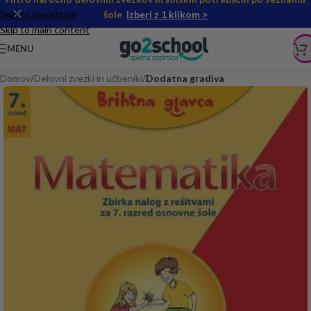
Skip to navigation
šole
Izberi z 1 klikom >
Skip to main content
MENU
Domov
Delovni zvezki in učbeniki
Dodatna gradiva