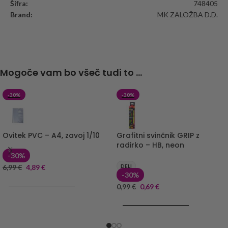
Šifra:
748405
Brand:
MK ZALOŽBA D.D.
Mogoče vam bo všeč tudi to ...
-30%
-30%
Ovitek PVC – A4, zavoj 1/10
Grafitni svinčnik GRIP z
radirko – HB, neon
-30%
6,99
€
4,89
€
DELI
-30%
DODAJ V KOŠARICO
0,99
€
0,69
€
DODAJ V KOŠARICO