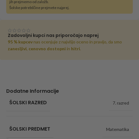
jih prejmemo od založb.
Šolske potrebščine prejmete najprej.
Zadovoljni kupci nas priporočajo naprej
95 % kupcev
nas ocenjuje z najvišjo oceno in pravijo, da smo
zanesljivi
,
cenovno dostopni
in
hitri
.
Dodatne Informacije
ŠOLSKI RAZRED
7. razred
ŠOLSKI PREDMET
Matematika