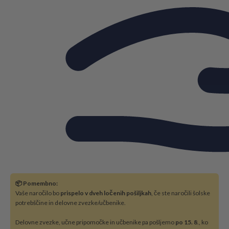
📦 Pomembno:
Vaše naročilo bo
prispelo v dveh ločenih pošiljkah
, če ste naročili šolske
potrebščine in delovne zvezke/učbenike.
Delovne zvezke, učne pripomočke in učbenike pa pošljemo
po 15. 8
., ko