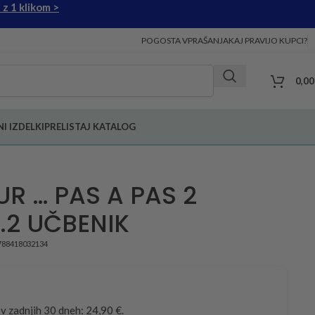
 z 1 klikom >
POGOSTA VPRAŠANJA
KAJ PRAVIJO KUPCI?
0,0
I IZDELKI
PRELISTAJ KATALOG
UR … PAS A PAS 2
1.2 UČBENIK
788418032134
 v zadnjih 30 dneh: 24,90 €.