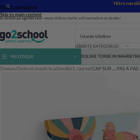
Hitro naroč
Skip to navigation
Skip to main content
se za šolo po ugodni ceni -
manj skrbi za starše, več nasmehov za otroke!
IZBERITE KATEGORIJO
ŠOLSKE TORBE IN NAHRBTNI
VSI IZDELKI
Domov
Delovni zvezki in učbeniki
5. razred
CAP SUR … PAS A PAS