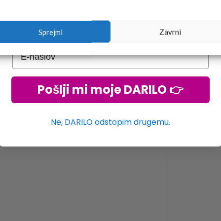
Sprejmi
Zavrni
Pošlji mi moje DARILO 👉
Ne, DARILO odstopim drugemu.