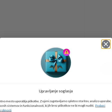
Tukaj je!
Upravljanje soglasja
🎁 DARILO
etno mesto uporablja piškotke. Z njimi zagotavljamo spletno storitev, analizo uporabe,
Vpiši podatke za prejem darila
in se pridruži
asnih sistemov in funkcionalnosti, ki jih brez piškotkov ne bi mogli nuditi.
Preberi
go2school skupnosti.
robnosti