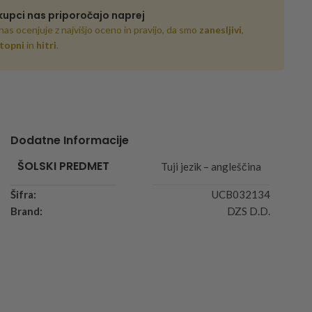
kupci nas priporočajo naprej
nas ocenjuje z najvišjo oceno in pravijo, da smo
zanesljivi
,
topni
in
hitri
.
Dodatne Informacije
ŠOLSKI PREDMET
Tuji jezik – angleščina
Šifra:
UCB032134
Brand:
DZS D.D.