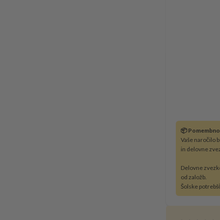
📦 Pomembno
Vaše naročilo 
in delovne zve
Delovne zvezk
od založb.
Šolske potrebš