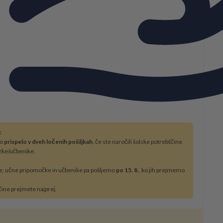
:
bo
prispelo v dveh ločenih pošiljkah
, če ste naročili šolske potrebščine
zke/učbenike.
e, učne pripomočke in učbenike pa pošljemo
po 15. 8
., ko jih prejmemo
čine prejmete najprej.