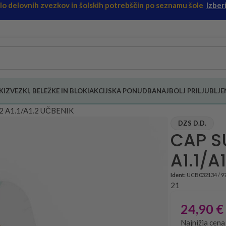
ilo delovnih zvezkov in šolskih potrebščin po seznamu šole
Izberi
KI
ZVEZKI, BELEŽKE IN BLOKI
AKCIJSKA PONUDBA
NAJBOLJ PRILJUBLJEN
 2 A1.1/A1.2 UČBENIK
DZS D.D.
CAP S
A1.1/A
Ident:
UCB032134 / 9
21
24,90
€
Najnižja cena