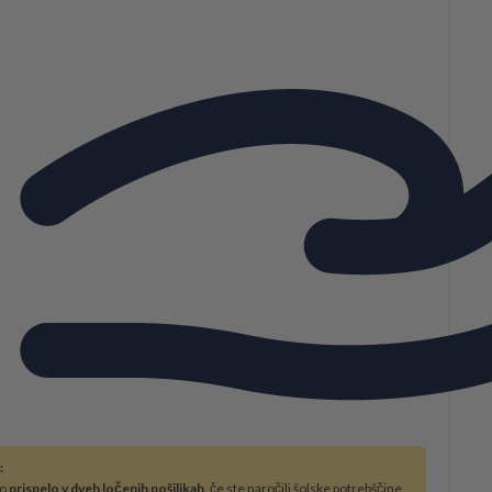
:
bo
prispelo v dveh ločenih pošiljkah
, če ste naročili šolske potrebščine