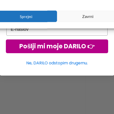
Sprejmi
Zavrni
Pošlji mi moje DARILO 👉
Ne, DARILO odstopim drugemu.