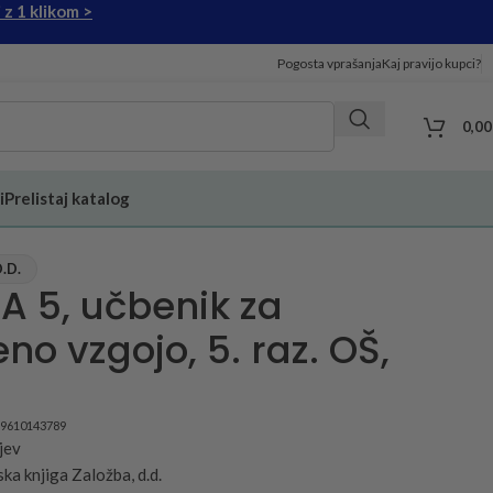
 z 1 klikom >
Pogosta vprašanja
Kaj pravijo kupci?
0,0
i
Prelistaj katalog
.D.
A 5, učbenik za
no vzgojo, 5. raz. OŠ,
89610143789
jev
ka knjiga Založba, d.d.