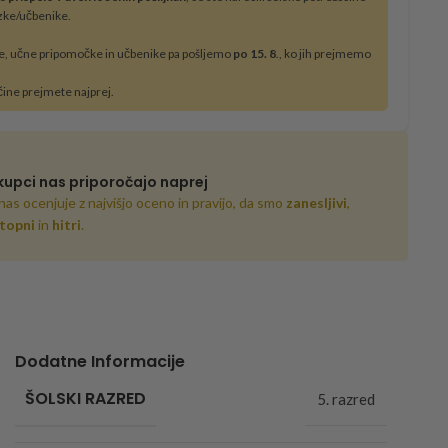
zke/učbenike.
e, učne pripomočke in učbenike pa pošljemo
po 15. 8
., ko jih prejmemo
čine prejmete najprej.
kupci nas priporočajo naprej
nas ocenjuje z najvišjo oceno in pravijo, da smo
zanesljivi
,
topni
in
hitri
.
Dodatne Informacije
ŠOLSKI RAZRED
5. razred