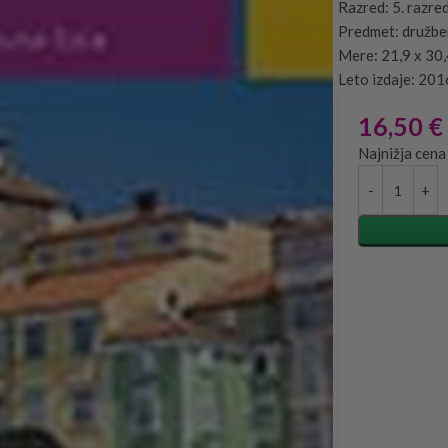
Razred: 5. razre
Predmet: družbe
Mere: 21,9 x 30
Leto izdaje: 201
16,50
€
Najnižja cena