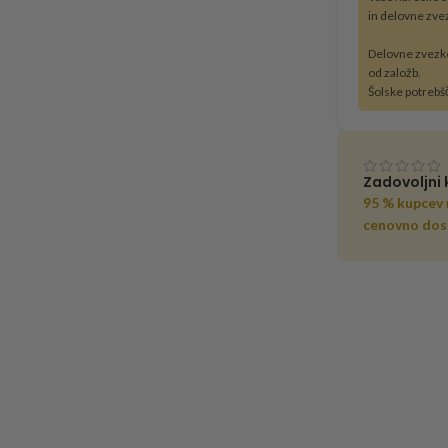
in delovne zve
Delovne zvezk
od založb.
Šolske potrebš
Zadovoljni 
95 % kupcev
cenovno dos