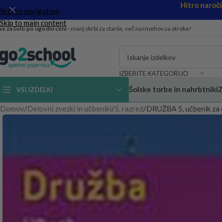
Hitro naroč
Skip to navigation
Skip to main content
se za šolo po ugodni ceni -
manj skrbi za starše, več nasmehov za otroke!
IZBERITE KATEGORIJO
Šolske torbe in nahrbtniki
Z
VSI IZDELKI
Domov
Delovni zvezki in učbeniki
5. razred
DRUŽBA 5, učbenik za 