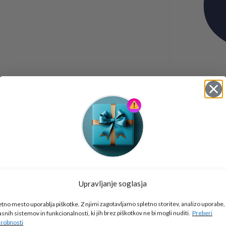
Tukaj je!
Upravljanje soglasja
🎁 DARILO
etno mesto uporablja piškotke. Z njimi zagotavljamo spletno storitev, analizo uporabe,
Vpiši podatke za prejem darila
in se pridruži
asnih sistemov in funkcionalnosti, ki jih brez piškotkov ne bi mogli nuditi.
Preberi
go2school skupnosti.
robnosti