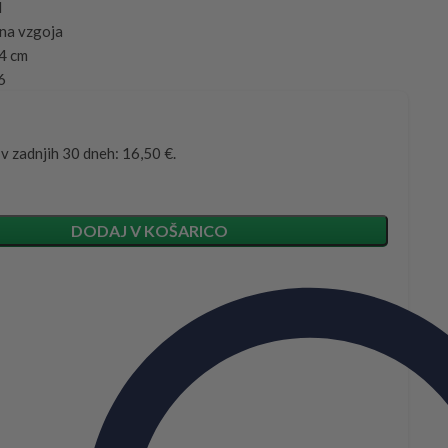
d
na vzgoja
,4 cm
6
 v zadnjih 30 dneh: 16,50 €.
DODAJ V KOŠARICO