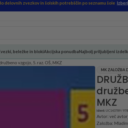
ilo delovnih zvezkov in šolskih potrebščin po seznamu šole
Izberi
vezki, beležke in bloki
Akcijska ponudba
Najbolj priljubljeni izdelk
družbeno vzgojo, 5. raz. OŠ, MKZ
MK ZALOŽBA D
DRUŽB
družbe
MKZ
Ident:
UC143789 / 97
Avtor: več avtor
Založba: Mladins