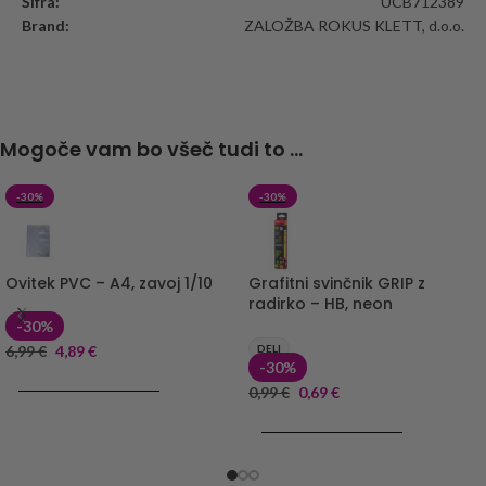
Šifra:
UCB712389
Brand:
ZALOŽBA ROKUS KLETT, d.o.o.
Mogoče vam bo všeč tudi to ...
-30%
-30%
Ovitek PVC – A4, zavoj 1/10
Grafitni svinčnik GRIP z
radirko – HB, neon
-30%
6,99
€
4,89
€
DELI
-30%
DODAJ V KOŠARICO
0,99
€
0,69
€
DODAJ V KOŠARICO