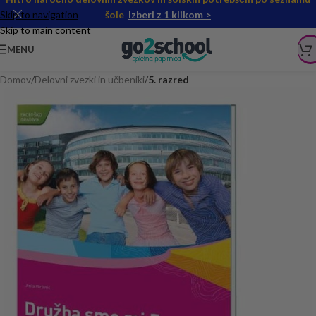
Skip to navigation
šole
Izberi z 1 klikom >
Skip to main content
MENU
Domov
Delovni zvezki in učbeniki
5. razred