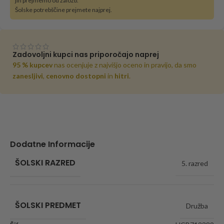
jih prejmemo od založb.
Šolske potrebščine prejmete najprej.
Zadovoljni kupci nas priporočajo naprej
95 % kupcev
nas ocenjuje z najvišjo oceno in pravijo, da smo
zanesljivi
,
cenovno dostopni
in
hitri
.
Dodatne Informacije
ŠOLSKI RAZRED
5. razred
ŠOLSKI PREDMET
Družba