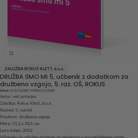
Click to enlarge
ZALOŽBA ROKUS KLETT, d.o.o.
DRUŽBA SMO MI 5, učbenik z dodatkom za
družbeno vzgojo, 5. raz. OŠ, ROKUS
Ident:
UCB712389 / 9789612712389
Avtor: več avtorjev
Založba: Rokus Klett, d.o.o.
Razred: 5. razred
Predmet: družbena vzgoja
Mere: 21,2 x 30,1 cm
Leto izdaje: 2012
Učbeniku je priložen dodatek za skladnost s posodobljenim učnim