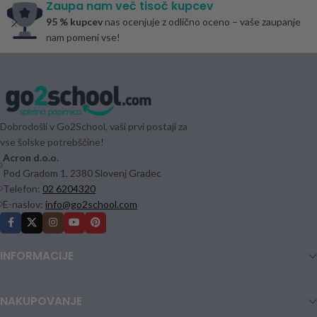
Zaupa nam več tisoč kupcev
95 % kupcev
nas ocenjuje z odlično oceno – vaše zaupanje
nam pomeni vse!
Dobrodošli v Go2School, vaši prvi postaji za
vse šolske potrebščine!
Acron d.o.o.
Pod Gradom 1, 2380 Slovenj Gradec
Telefon:
02 6204320
E-naslov:
info@go2school.com
INFORMACIJE
NAKUPOVANJE