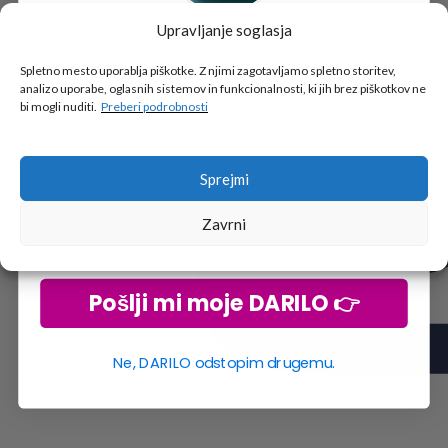
Upravljanje soglasja
Tukaj je!
🎁 DARILO
Spletno mesto uporablja piškotke. Z njimi zagotavljamo spletno storitev,
analizo uporabe, oglasnih sistemov in funkcionalnosti, ki jih brez piškotkov ne
Vpiši podatke za prejem darila
in se pridruži
bi mogli nuditi.
Preberi podrobnosti
go2school skupnosti.
Sprejmi
Zavrni
Pošlji mi moje DARILO 👉
Ne, DARILO odstopim drugemu.