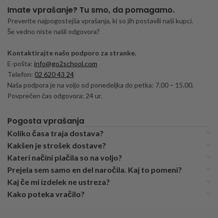
Imate vprašanje? Tu smo, da pomagamo.
Preverite najpogostejša vprašanja, ki so jih postavili naši kupci.
Še vedno niste našli odgovora?
Kontaktirajte našo podporo za stranke.
E-pošta:
info@go2school.com
Telefon:
02 620 43 24
Naša podpora je na voljo od ponedeljka do petka: 7.00 – 15.00.
Povprečen čas odgovora: 24 ur.
Pogosta vprašanja
Koliko časa traja dostava?
Kakšen je strošek dostave?
Kateri načini plačila so na voljo?
Prejela sem samo en del naročila. Kaj to pomeni?
Kaj če mi izdelek ne ustreza?
Kako poteka vračilo?