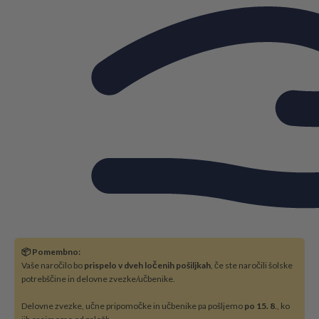
📦 Pomembno:
Vaše naročilo bo
prispelo v dveh ločenih pošiljkah
, če ste naročili šolske
potrebščine in delovne zvezke/učbenike.
Delovne zvezke, učne pripomočke in učbenike pa pošljemo
po 15. 8
., ko