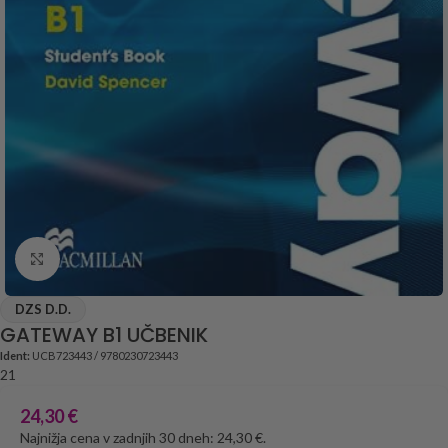
Click to enlarge
DZS D.D.
GATEWAY B1 UČBENIK
Ident:
UCB723443 / 9780230723443
21
24,30
€
Najnižja cena v zadnjih 30 dneh: 24,30 €.