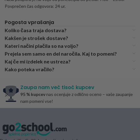
Povprečen čas odgovora: 24 ur.
Pogosta vprašanja
Koliko časa traja dostava?
Kakšen je strošek dostave?
Kateri načini plačila so na voljo?
Prejela sem samo en del naročila. Kaj to pomeni?
Kaj če mi izdelek ne ustreza?
Kako poteka vračilo?
Zaupa nam več tisoč kupcev
95 % kupcev
nas ocenjuje z odlično oceno – vaše zaupanje
nam pomeni vse!