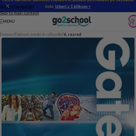
Skip to navigation
šole
Izberi z 1 klikom >
Skip to main content
MENU
Domov
Delovni zvezki in učbeniki
6. razred