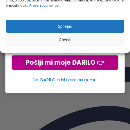
analizo uporabe, oglasnih sistemov in funkcionalnosti, ki jih brez piškotkov ne
Vpiši podatke za prejem darila
in se pridruži
bi mogli nuditi.
Preberi podrobnosti
go2school skupnosti.
Sprejmi
Zavrni
Pošlji mi moje DARILO 👉
Ne, DARILO odstopim drugemu.