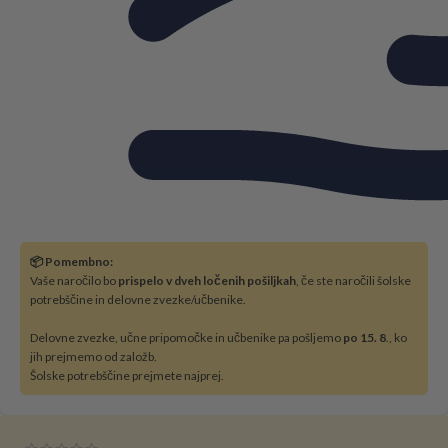
📦 Pomembno:
Vaše naročilo bo
prispelo v dveh ločenih pošiljkah
, če ste naročili šolske
potrebščine in delovne zvezke/učbenike.
Delovne zvezke, učne pripomočke in učbenike pa pošljemo
po 15. 8
., ko
jih prejmemo od založb.
Šolske potrebščine prejmete najprej.