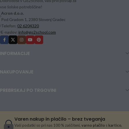
Dobrodošli v Go2School, vaši prvi postaji za
vse šolske potrebščine!
Acron d.o.o.
Pod Gradom 1, 2380 Slovenj Gradec
Telefon:
02 6204320
E-naslov:
info@go2school.com
INFORMACIJE
NAKUPOVANJE
PREBRSKAJ PO TRGOVINI
Varen nakup in plačilo – brez tveganja
Vaši podatki so pri nas 100 % zaščiteni,
varno plačilo
s
kartico
,