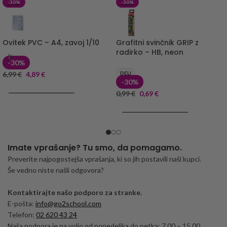
-30%
-30%
Ovitek PVC – A4, zavoj 1/10
Grafitni svinčnik GRIP z
radirko – HB, neon
-30%
6,99
€
4,89
€
DELI
-30%
DODAJ V KOŠARICO
0,99
€
0,69
€
DODAJ V KOŠARICO
Imate vprašanje? Tu smo, da pomagamo.
Preverite najpogostejša vprašanja, ki so jih postavili naši kupci.
Še vedno niste našli odgovora?
Kontaktirajte našo podporo za stranke.
E-pošta:
info@go2school.com
Telefon:
02 620 43 24
Naša podpora je na voljo od ponedeljka do petka: 7.00 – 15.00.