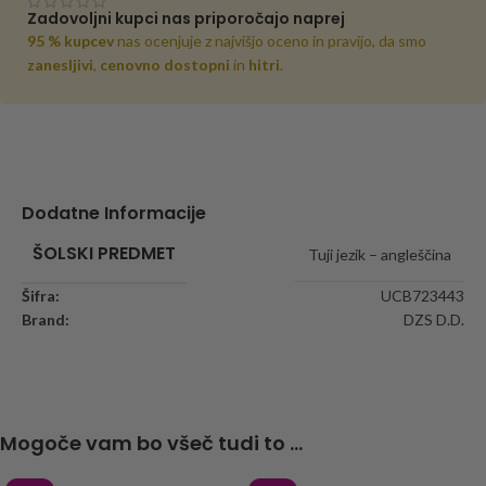
Zadovoljni kupci nas priporočajo naprej
95 % kupcev
nas ocenjuje z najvišjo oceno in pravijo, da smo
zanesljivi
,
cenovno dostopni
in
hitri
.
Dodatne Informacije
ŠOLSKI PREDMET
Tuji jezik – angleščina
Šifra:
UCB723443
Brand:
DZS D.D.
Mogoče vam bo všeč tudi to ...