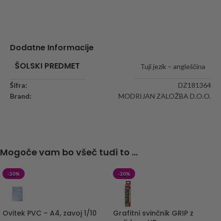
Dodatne Informacije
ŠOLSKI PREDMET
Tuji jezik – angleščina
Šifra:
DZ181364
Brand:
MODRIJAN ZALOŽBA D.O.O.
Mogoče vam bo všeč tudi to ...
-30%
-30%
Ovitek PVC – A4, zavoj 1/10
Grafitni svinčnik GRIP z