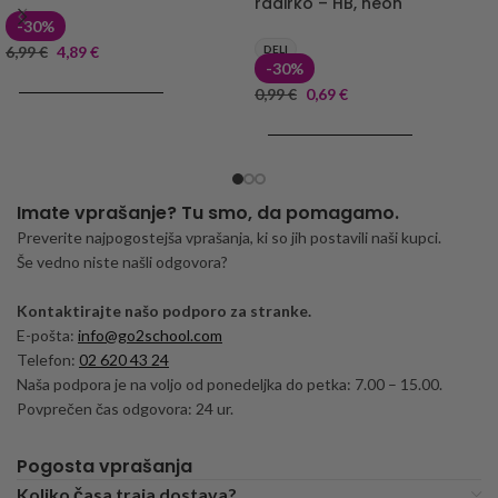
radirko – HB, neon
-30%
6,99
€
4,89
€
DELI
-30%
DODAJ V KOŠARICO
0,99
€
0,69
€
DODAJ V KOŠARICO
Imate vprašanje? Tu smo, da pomagamo.
Preverite najpogostejša vprašanja, ki so jih postavili naši kupci.
Še vedno niste našli odgovora?
Kontaktirajte našo podporo za stranke.
E-pošta:
info@go2school.com
Telefon:
02 620 43 24
Naša podpora je na voljo od ponedeljka do petka: 7.00 – 15.00.
Povprečen čas odgovora: 24 ur.
Pogosta vprašanja
Koliko časa traja dostava?