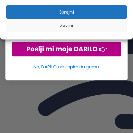
Sprejmi
Zavrni
Pošlji mi moje DARILO 👉
Ne, DARILO odstopim drugemu.