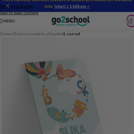
Skip to navigation
šole
Izberi z 1 klikom >
Skip to main content
MENU
Domov
Delovni zvezki in učbeniki
6. razred