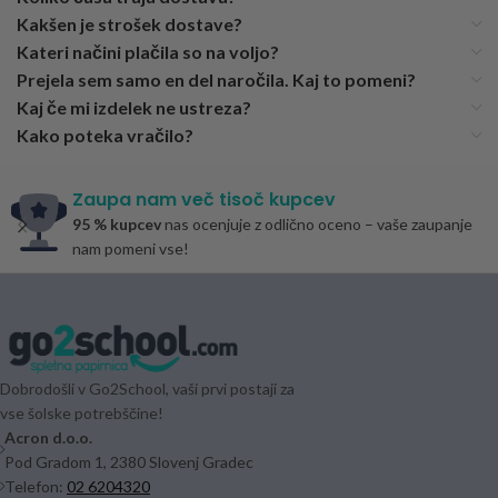
Kakšen je strošek dostave?
Kateri načini plačila so na voljo?
Prejela sem samo en del naročila. Kaj to pomeni?
Kaj če mi izdelek ne ustreza?
Kako poteka vračilo?
Zaupa nam več tisoč kupcev
95 % kupcev
nas ocenjuje z odlično oceno – vaše zaupanje
nam pomeni vse!
Dobrodošli v Go2School, vaši prvi postaji za
vse šolske potrebščine!
Acron d.o.o.
Pod Gradom 1, 2380 Slovenj Gradec
Telefon:
02 6204320