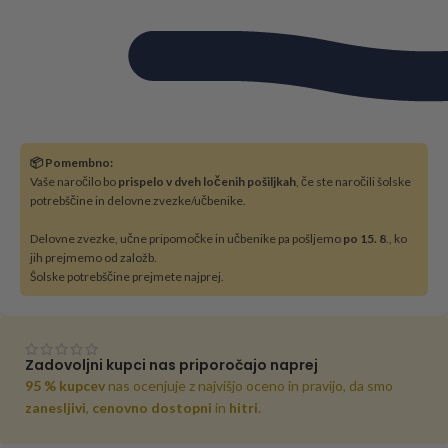
📦 Pomembno:
Vaše naročilo bo
prispelo v dveh ločenih pošiljkah
, če ste naročili šolske
potrebščine in delovne zvezke/učbenike.
Delovne zvezke, učne pripomočke in učbenike pa pošljemo
po 15. 8
., ko
jih prejmemo od založb.
Šolske potrebščine prejmete najprej.
Zadovoljni kupci nas priporočajo naprej
95 % kupcev
nas ocenjuje z najvišjo oceno in pravijo, da smo
zanesljivi
,
cenovno dostopni
in
hitri
.