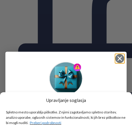
Upravljanje soglasja
Tukaj je!
🎁 DARILO
Spletno mesto uporablja piškotke. Z njimi zagotavljamo spletno storitev,
analizo uporabe, oglasnih sistemov in funkcionalnosti, ki jih brez piškotkov ne
Vpiši podatke za prejem darila
in se pridruži
bi mogli nuditi.
Preberi podrobnosti
go2school skupnosti.