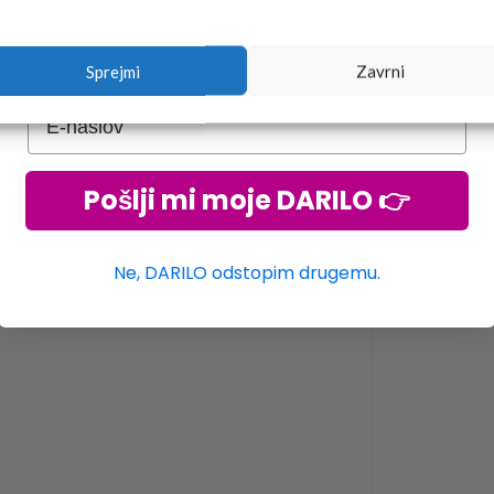
Sprejmi
Zavrni
Pošlji mi moje DARILO 👉
Ne, DARILO odstopim drugemu.