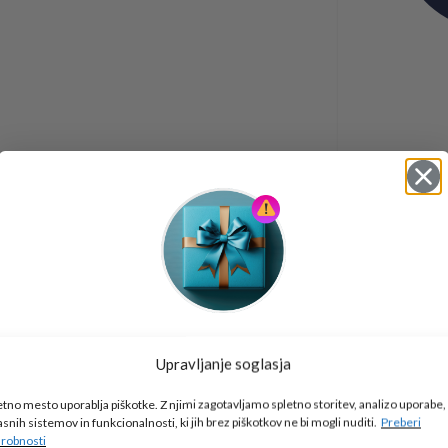
Tukaj je!
Upravljanje soglasja
🎁 DARILO
etno mesto uporablja piškotke. Z njimi zagotavljamo spletno storitev, analizo uporabe,
Vpiši podatke za prejem darila
in se pridruži
asnih sistemov in funkcionalnosti, ki jih brez piškotkov ne bi mogli nuditi.
Preberi
go2school skupnosti.
robnosti