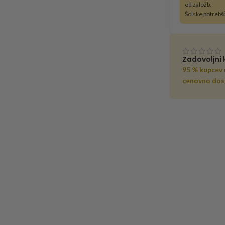
od založb.
Šolske potrebš
Zadovoljni 
95 % kupcev
cenovno dos