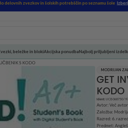
ilo delovnih zvezkov in šolskih potrebščin po seznamu šole
Izberi
vezki, beležke in bloki
Akcijska ponudba
Najbolj priljubljeni izdelk
 UČBENIK S KODO
MODRIJAN ZAL
GET IN
KODO
Ident:
UCB068750 / 9
Avtor: Več avtor
Založba: Modrij
Razred: 6. razre
Predmet: Angleš