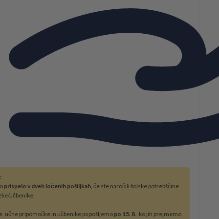
:
bo
prispelo v dveh ločenih pošiljkah
, če ste naročili šolske potrebščine
zke/učbenike.
e, učne pripomočke in učbenike pa pošljemo
po 15. 8
., ko jih prejmemo