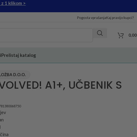
 z 1 klikom >
Pogosta vprašanja
Kaj pravijo kupci?
0,0
i
Prelistaj katalog
OŽBA D.O.O.
VOLVED! A1+, UČBENIK S
781380068750
jev
an
d
čina