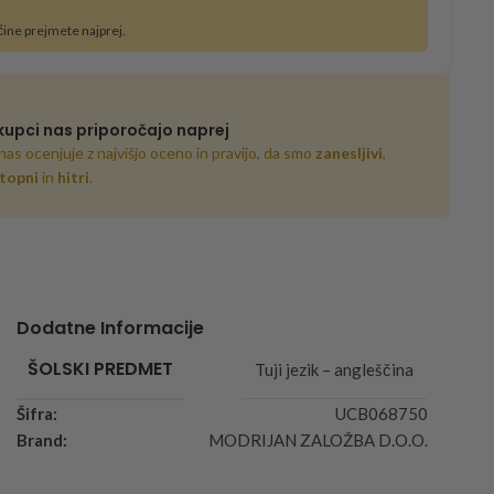
čine prejmete najprej.
kupci nas priporočajo naprej
nas ocenjuje z najvišjo oceno in pravijo, da smo
zanesljivi
,
topni
in
hitri
.
Dodatne Informacije
ŠOLSKI PREDMET
Tuji jezik – angleščina
Šifra:
UCB068750
Brand:
MODRIJAN ZALOŽBA D.O.O.