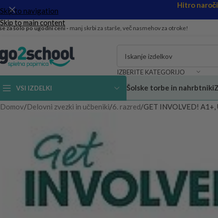
Hitro naroč
Skip to navigation
Skip to main content
se za šolo po ugodni ceni -
manj skrbi za starše, več nasmehov za otroke!
IZBERITE KATEGORIJO
Šolske torbe in nahrbtniki
Z
VSI IZDELKI
Domov
Delovni zvezki in učbeniki
6. razred
GET INVOLVED! A1+,