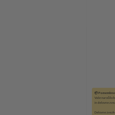
📦 Pomembno
Vaše naročilo 
in delovne zve
Delovne zvezk