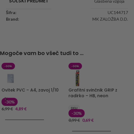
ŠOLSKI PREDMET
Glasbena vzgoja
Šifra:
UC144717
Brand:
MK ZALOŽBA D.D.
Mogoče vam bo všeč tudi to ...
-30%
-30%
Ovitek PVC – A4, zavoj 1/10
Grafitni svinčnik GRIP z
radirko – HB, neon
-30%
6,99
€
4,89
€
DELI
-30%
DODAJ V KOŠARICO
0,99
€
0,69
€
DODAJ V KOŠARICO