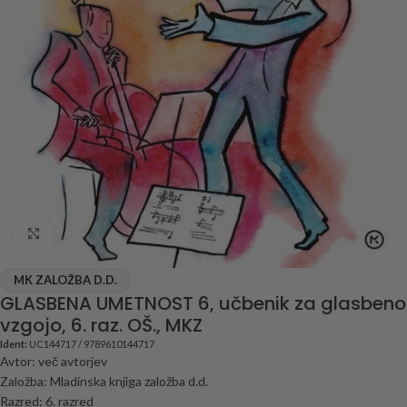
Click to enlarge
MK ZALOŽBA D.D.
GLASBENA UMETNOST 6, učbenik za glasbeno
vzgojo, 6. raz. OŠ., MKZ
Ident:
UC144717 / 9789610144717
Avtor: več avtorjev
Založba: Mladinska knjiga založba d.d.
Razred: 6. razred