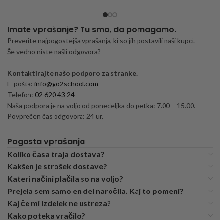
Imate vprašanje? Tu smo, da pomagamo.
Preverite najpogostejša vprašanja, ki so jih postavili naši kupci.
Še vedno niste našli odgovora?
Kontaktirajte našo podporo za stranke.
E-pošta:
info@go2school.com
Telefon:
02 620 43 24
Naša podpora je na voljo od ponedeljka do petka: 7.00 – 15.00.
Povprečen čas odgovora: 24 ur.
Pogosta vprašanja
Koliko časa traja dostava?
Kakšen je strošek dostave?
Kateri načini plačila so na voljo?
Prejela sem samo en del naročila. Kaj to pomeni?
Kaj če mi izdelek ne ustreza?
Kako poteka vračilo?