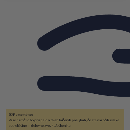
📦 Pomembno:
Vaše naročilo bo
prispelo v dveh ločenih pošiljkah
, če ste naročili šolske
potrebščine in delovne zvezke/učbenike.