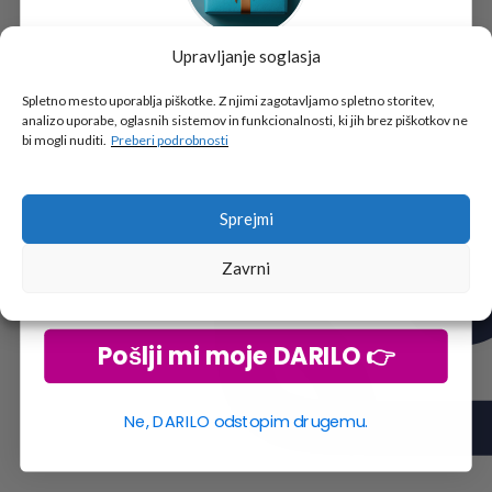
Upravljanje soglasja
Tukaj je!
🎁 DARILO
Spletno mesto uporablja piškotke. Z njimi zagotavljamo spletno storitev,
analizo uporabe, oglasnih sistemov in funkcionalnosti, ki jih brez piškotkov ne
Vpiši podatke za prejem darila
in se pridruži
bi mogli nuditi.
Preberi podrobnosti
go2school skupnosti.
Sprejmi
Zavrni
Pošlji mi moje DARILO 👉
Ne, DARILO odstopim drugemu.