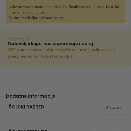
Delovne zvezke, učne pripomočke in učbenike pa pošljemo
po 15. 8
., ko
jih prejmemo od založb.
Šolske potrebščine prejmete najprej.
Zadovoljni kupci nas priporočajo naprej
95 % kupcev
nas ocenjuje z najvišjo oceno in pravijo, da smo
zanesljivi
,
cenovno dostopni
in
hitri
.
Dodatne Informacije
ŠOLSKI RAZRED
6. razred