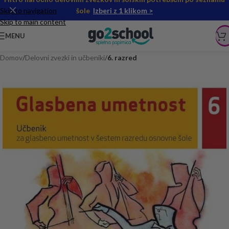
Skip to navigation
šole
Izberi z 1 klikom >
Skip to main content
MENU
Domov
Delovni zvezki in učbeniki
6. razred