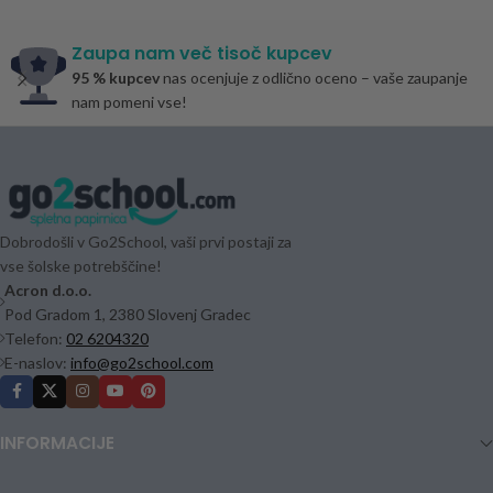
Zaupa nam več tisoč kupcev
95 % kupcev
nas ocenjuje z odlično oceno – vaše zaupanje
nam pomeni vse!
Dobrodošli v Go2School, vaši prvi postaji za
vse šolske potrebščine!
Acron d.o.o.
Pod Gradom 1, 2380 Slovenj Gradec
Telefon:
02 6204320
E-naslov:
info@go2school.com
INFORMACIJE