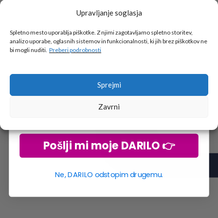
Upravljanje soglasja
Tukaj je!
🎁 DARILO
Spletno mesto uporablja piškotke. Z njimi zagotavljamo spletno storitev,
analizo uporabe, oglasnih sistemov in funkcionalnosti, ki jih brez piškotkov ne
Vpiši podatke za prejem darila
in se pridruži
bi mogli nuditi.
Preberi podrobnosti
go2school skupnosti.
Sprejmi
Zavrni
Pošlji mi moje DARILO 👉
Ne, DARILO odstopim drugemu.