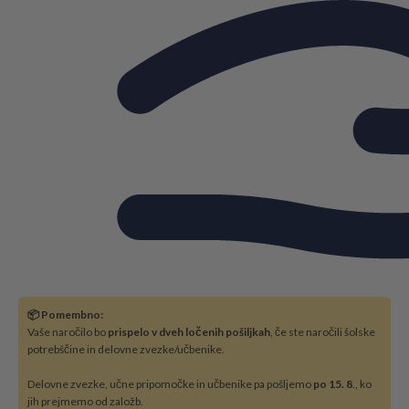
📦 Pomembno:
Vaše naročilo bo
prispelo v dveh ločenih pošiljkah
, če ste naročili šolske
potrebščine in delovne zvezke/učbenike.
Delovne zvezke, učne pripomočke in učbenike pa pošljemo
po 15. 8
., ko
jih prejmemo od založb.