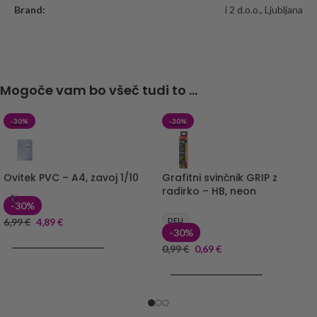
Brand:
i 2 d.o.o., Ljubljana
Mogoče vam bo všeč tudi to ...
-30%
-30%
Ovitek PVC – A4, zavoj 1/10
Grafitni svinčnik GRIP z
radirko – HB, neon
-30%
6,99
€
4,89
€
DELI
-30%
DODAJ V KOŠARICO
0,99
€
0,69
€
DODAJ V KOŠARICO