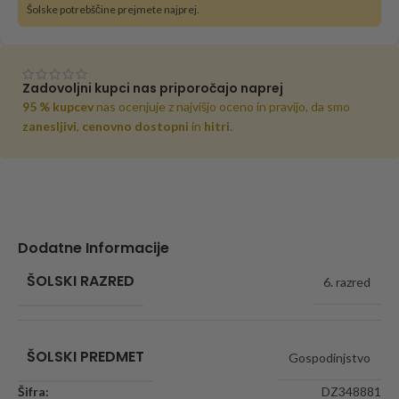
Šolske potrebščine prejmete najprej.
Zadovoljni kupci nas priporočajo naprej
95 % kupcev
nas ocenjuje z najvišjo oceno in pravijo, da smo
zanesljivi
,
cenovno dostopni
in
hitri
.
Dodatne Informacije
ŠOLSKI RAZRED
6. razred
ŠOLSKI PREDMET
Gospodinjstvo
Šifra:
DZ348881