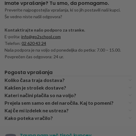
Imate vprašanje? Tu smo, da pomagamo.
Preverite najpogostejša vprašanja, ki so jih postavili naši kupci.
Še vedno niste našli odgovora?
Kontaktirajte našo podporo za stranke.
E-pošta:
info@go2school.com
Telefon:
02 620 43 24
Naša podpora je na voljo od ponedeljka do petka: 7.00 – 15.00.
Povprečen čas odgovora: 24 ur.
Pogosta vprašanja
Koliko časa traja dostava?
Kakšen je strošek dostave?
Kateri načini plačila so na voljo?
Prejela sem samo en del naročila. Kaj to pomeni?
Kaj če mi izdelek ne ustreza?
Kako poteka vračilo?
Zaupa nam več tisoč kupcev