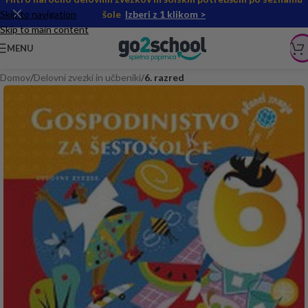
Skip to navigation
šole
Izberi z 1 klikom >
Skip to main content
MENU
Domov
Delovni zvezki in učbeniki
6. razred