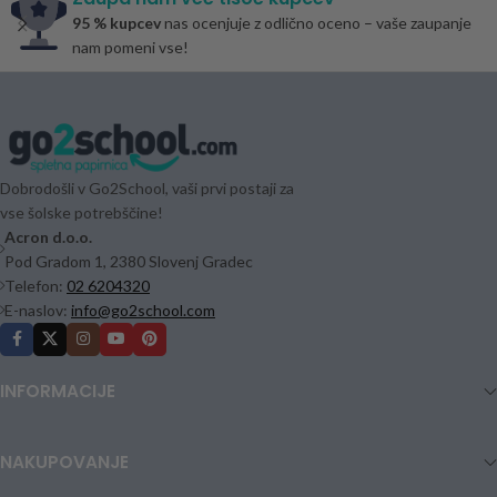
95 % kupcev
nas ocenjuje z odlično oceno – vaše zaupanje
nam pomeni vse!
Dobrodošli v Go2School, vaši prvi postaji za
vse šolske potrebščine!
Acron d.o.o.
Pod Gradom 1, 2380 Slovenj Gradec
Telefon:
02 6204320
E-naslov:
info@go2school.com
INFORMACIJE
NAKUPOVANJE