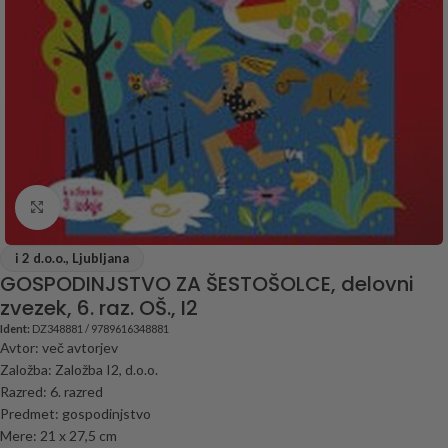
Click to enlarge
i 2 d.o.o., Ljubljana
GOSPODINJSTVO ZA ŠESTOŠOLCE, delovni
zvezek, 6. raz. OŠ., I2
Ident:
DZ348881 / 9789616348881
Avtor: več avtorjev
Založba: Založba I2, d.o.o.
Razred: 6. razred
Predmet: gospodinjstvo
Mere: 21 x 27,5 cm