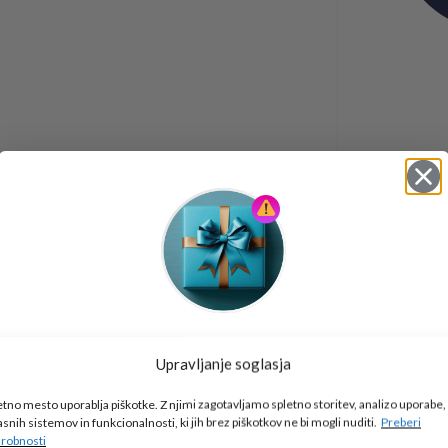
Tukaj je!
Upravljanje soglasja
🎁 DARILO
etno mesto uporablja piškotke. Z njimi zagotavljamo spletno storitev, analizo uporabe,
Vpiši podatke za prejem darila
in se pridruži
asnih sistemov in funkcionalnosti, ki jih brez piškotkov ne bi mogli nuditi.
Preberi
go2school skupnosti.
robnosti