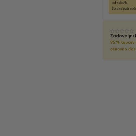
od založb.
Šolske potrebš
Zadovoljni 
95 % kupcev
cenovno dos