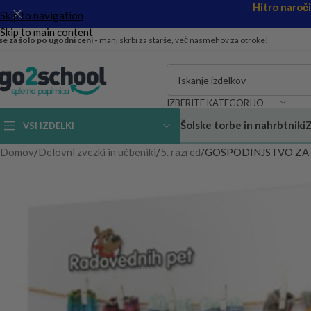
Hitro naroč
Skip to navigation
Skip to main content
se za šolo po ugodni ceni -
manj skrbi za starše, več nasmehov za otroke!
IZBERITE KATEGORIJO
Šolske torbe in nahrbtniki
Z
VSI IZDELKI
Domov
Delovni zvezki in učbeniki
5. razred
GOSPODINJSTVO ZA 