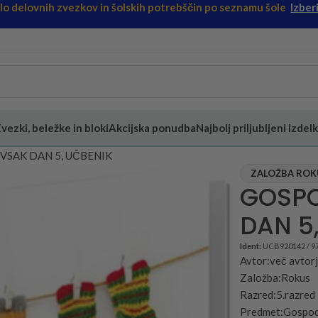
ilo delovnih zvezkov in šolskih potrebščin po seznamu šole
Izberi
vezki, beležke in bloki
Akcijska ponudba
Najbolj priljubljeni izdelk
VSAK DAN 5, UČBENIK
ZALOŽBA ROKUS
GOSPO
DAN 5
Ident:
UCB920142 / 9
Avtor:več avtor
Založba:Rokus
Razred:5.razred
Predmet:Gospod