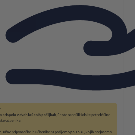
:
bo
prispelo v dveh ločenih pošiljkah
, če ste naročili šolske potrebščine
zke/učbenike.
e, učne pripomočke in učbenike pa pošljemo
po 15. 8
., ko jih prejmemo