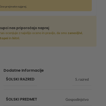
čine prejmete najprej.
kupci nas priporočajo naprej
nas ocenjuje z najvišjo oceno in pravijo, da smo
zanesljivi
,
topni
in
hitri
.
Dodatne Informacije
ŠOLSKI RAZRED
5. razred
ŠOLSKI PREDMET
Gospodinjstvo