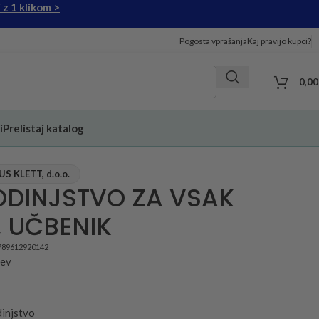
 z 1 klikom >
Pogosta vprašanja
Kaj pravijo kupci?
0,0
i
Prelistaj katalog
 KLETT, d.o.o.
DINJSTVO ZA VSAK
, UČBENIK
789612920142
jev
injstvo