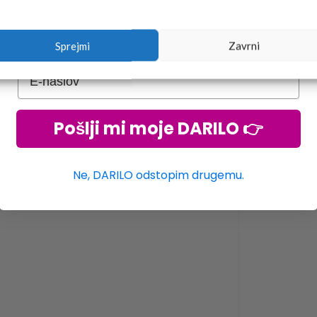
Sprejmi
Zavrni
Pošlji mi moje DARILO 👉
Ne, DARILO odstopim drugemu.