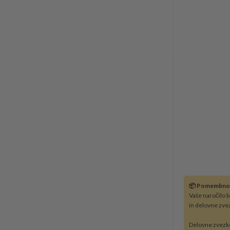
📦 Pomembno
Vaše naročilo 
in delovne zve
Delovne zvezk