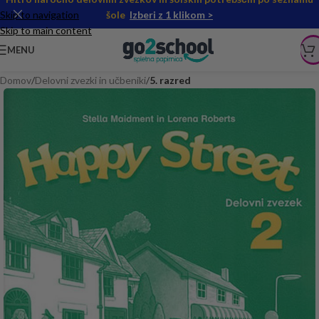
Skip to navigation
šole
Izberi z 1 klikom >
Skip to main content
MENU
Domov
Delovni zvezki in učbeniki
5. razred