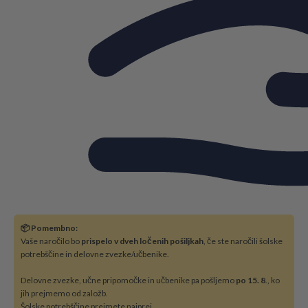
📦 Pomembno:
Vaše naročilo bo
prispelo v dveh ločenih pošiljkah
, če ste naročili šolske
potrebščine in delovne zvezke/učbenike.
Delovne zvezke, učne pripomočke in učbenike pa pošljemo
po 15. 8
., ko
jih prejmemo od založb.
Šolske potrebščine prejmete najprej.