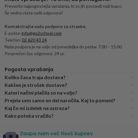
Preverite najpogostejša vprašanja, ki so jih postavili naši kupci.
Še vedno niste našli odgovora?
Kontaktirajte našo podporo za stranke.
E-pošta:
info@go2school.com
Telefon:
02 620 43 24
Naša podpora je na voljo od ponedeljka do petka: 7.00 – 15.00.
Povprečen čas odgovora: 24 ur.
Pogosta vprašanja
Koliko časa traja dostava?
Kakšen je strošek dostave?
Kateri načini plačila so na voljo?
Prejela sem samo en del naročila. Kaj to pomeni?
Kaj če mi izdelek ne ustreza?
Kako poteka vračilo?
Zaupa nam več tisoč kupcev