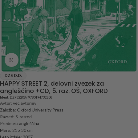
Click to enlarge
DZS D.D.
HAPPY STREET 2, delovni zvezek za
angleščino +CD, 5. raz. OŠ, OXFORD
Ident:
DZ732208 / 9780194732208
Avtor: več avtorjev
Založba: Oxford University Press
Razred: 5. razred
Predmet: angleščina
Mere: 21 x 30 cm
Leto izdaje: 2007