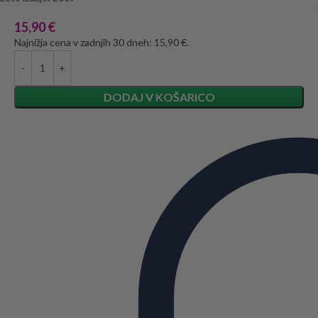
15,90
€
Najnižja cena v zadnjih 30 dneh: 15,90 €.
DODAJ V KOŠARICO