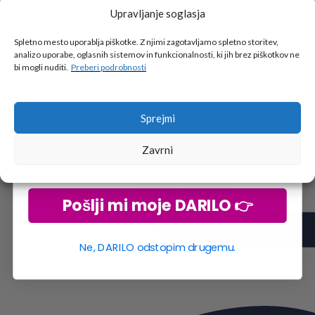
Upravljanje soglasja
Tukaj je!
🎁 DARILO
Spletno mesto uporablja piškotke. Z njimi zagotavljamo spletno storitev,
analizo uporabe, oglasnih sistemov in funkcionalnosti, ki jih brez piškotkov ne
Vpiši podatke za prejem darila
in se pridruži
bi mogli nuditi.
Preberi podrobnosti
go2school skupnosti.
Sprejmi
Zavrni
Pošlji mi moje DARILO 👉
Ne, DARILO odstopim drugemu.