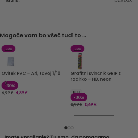
Brand:
DZS D.D.
Mogoče vam bo všeč tudi to ...
-30%
-30%
Ovitek PVC – A4, zavoj 1/10
Grafitni svinčnik GRIP z
radirko – HB, neon
-30%
6,99
€
4,89
€
DELI
-30%
DODAJ V KOŠARICO
0,99
€
0,69
€
DODAJ V KOŠARICO
Imate vprašanje? Tu smo, da pomagamo.