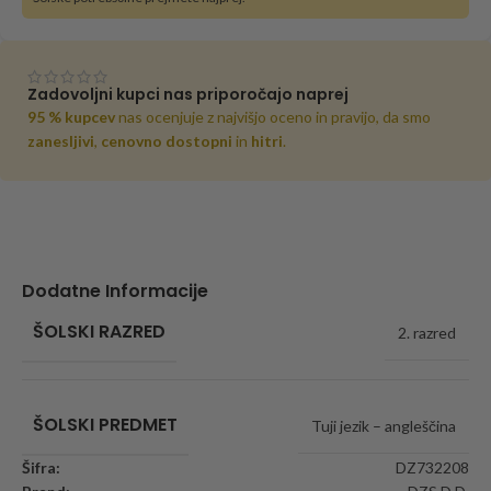
Zadovoljni kupci nas priporočajo naprej
95 % kupcev
nas ocenjuje z najvišjo oceno in pravijo, da smo
zanesljivi
,
cenovno dostopni
in
hitri
.
Dodatne Informacije
ŠOLSKI RAZRED
2. razred
ŠOLSKI PREDMET
Tuji jezik – angleščina
Šifra:
DZ732208