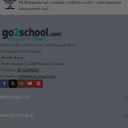
95 % kupcev
nas ocenjuje z odlično oceno – vaše zaupanje
nam pomeni vse!
Dobrodošli v Go2School, vaši prvi postaji za
vse šolske potrebščine!
Acron d.o.o.
Pod Gradom 1, 2380 Slovenj Gradec
Telefon:
02 6204320
E-naslov:
info@go2school.com
INFORMACIJE
NAKUPOVANJE