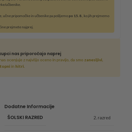
zke/učbenike.
e, učne pripomočke in učbenike pa pošljemo
po 15. 8
., ko jih prejmemo
čine prejmete najprej.
kupci nas priporočajo naprej
nas ocenjuje z najvišjo oceno in pravijo, da smo
zanesljivi
,
topni
in
hitri
.
Dodatne Informacije
ŠOLSKI RAZRED
2. razred