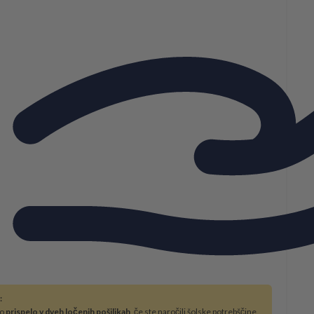
:
bo
prispelo v dveh ločenih pošiljkah
, če ste naročili šolske potrebščine