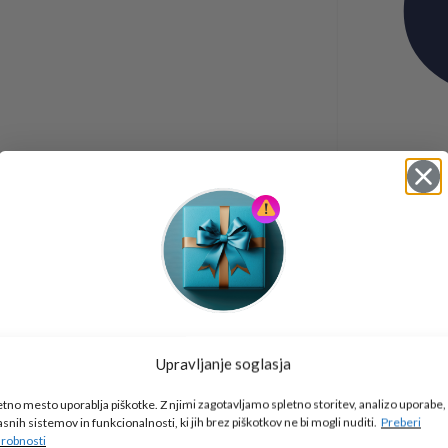
Tukaj je!
Upravljanje soglasja
🎁 DARILO
etno mesto uporablja piškotke. Z njimi zagotavljamo spletno storitev, analizo uporabe,
Vpiši podatke za prejem darila
in se pridruži
asnih sistemov in funkcionalnosti, ki jih brez piškotkov ne bi mogli nuditi.
Preberi
go2school skupnosti.
robnosti