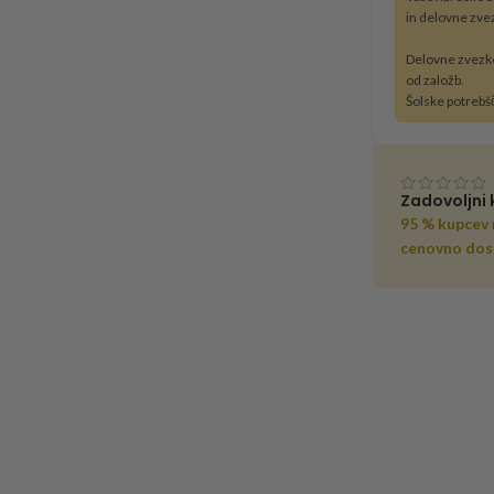
in delovne zve
Delovne zvezk
od založb.
Šolske potrebš
Zadovoljni 
95 % kupcev
cenovno dos