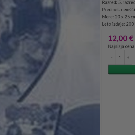
Razred: 5. razre
Predmet: nemšč
Mere: 20 x 25 c
Leto izdaje: 200
12,00
€
Najnižja cena