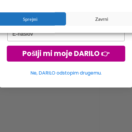
Sprejmi
Zavrni
Pošlji mi moje DARILO 👉
Ne, DARILO odstopim drugemu.