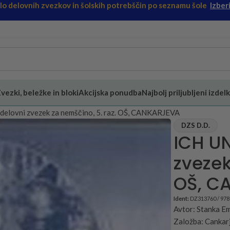
ilo delovnih zvezkov in šolskih potrebščin po seznamu šole
Izberi
vezki, beležke in bloki
Akcijska ponudba
Najbolj priljubljeni izdelk
elovni zvezek za nemščino, 5. raz. OŠ, CANKARJEVA
DZS D.D.
ICH U
zvezek
OŠ, C
Ident:
DZ313760 / 97
Avtor: Stanka E
Založba: Cankarj