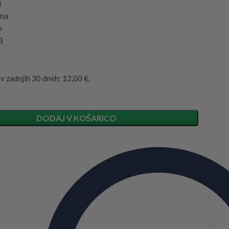
d
ina
m
3
 v zadnjih 30 dneh: 12,00 €.
DODAJ V KOŠARICO