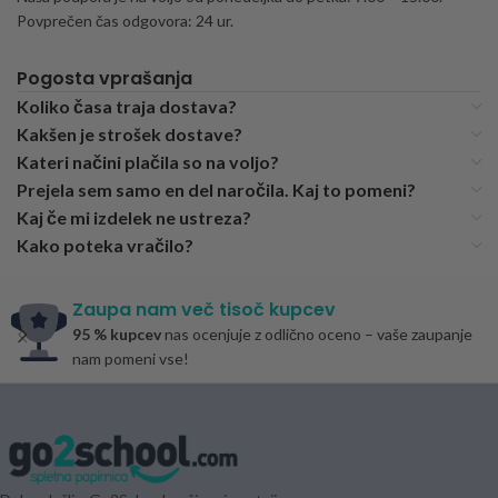
Povprečen čas odgovora: 24 ur.
Pogosta vprašanja
Koliko časa traja dostava?
Kakšen je strošek dostave?
Kateri načini plačila so na voljo?
Prejela sem samo en del naročila. Kaj to pomeni?
Kaj če mi izdelek ne ustreza?
Kako poteka vračilo?
Zaupa nam več tisoč kupcev
95 % kupcev
nas ocenjuje z odlično oceno – vaše zaupanje
nam pomeni vse!