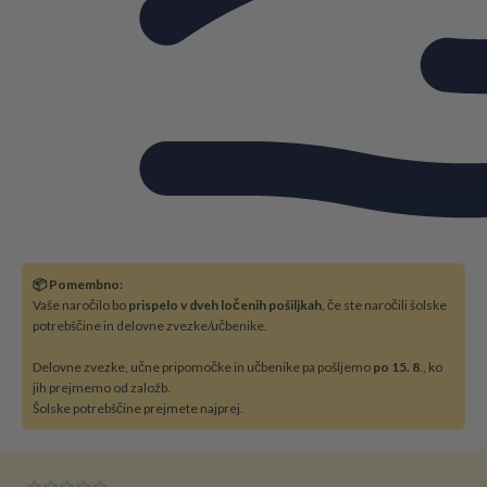
📦 Pomembno:
Vaše naročilo bo
prispelo v dveh ločenih pošiljkah
, če ste naročili šolske
potrebščine in delovne zvezke/učbenike.
Delovne zvezke, učne pripomočke in učbenike pa pošljemo
po 15. 8
., ko
jih prejmemo od založb.
Šolske potrebščine prejmete najprej.