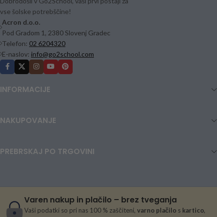
Dobrodošli v Go2School, vaši prvi postaji za
vse šolske potrebščine!
Acron d.o.o.
Pod Gradom 1, 2380 Slovenj Gradec
Telefon:
02 6204320
E-naslov:
info@go2school.com
INFORMACIJE
NAKUPOVANJE
PREBRSKAJ PO TRGOVINI
Varen nakup in plačilo – brez tveganja
Vaši podatki so pri nas 100 % zaščiteni,
varno plačilo
s
kartico
,