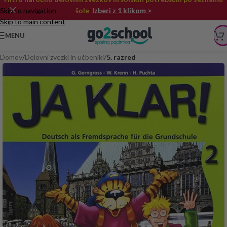
Skip to navigation
šole
Izberi z 1 klikom >
Skip to main content
MENU
Domov
Delovni zvezki in učbeniki
5. razred