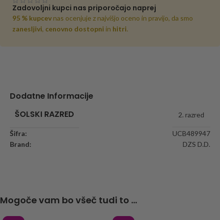
Zadovoljni kupci nas priporočajo naprej
95 % kupcev
nas ocenjuje z najvišjo oceno in pravijo, da smo
zanesljivi
,
cenovno dostopni
in
hitri
.
Dodatne Informacije
ŠOLSKI RAZRED
2. razred
Šifra:
UCB489947
Brand:
DZS D.D.
Mogoče vam bo všeč tudi to ...