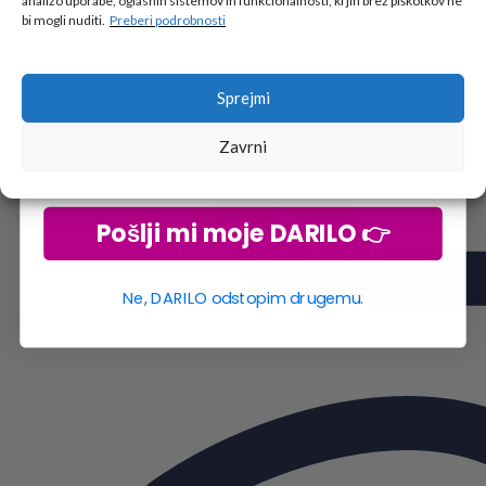
analizo uporabe, oglasnih sistemov in funkcionalnosti, ki jih brez piškotkov ne
Vpiši podatke za prejem darila
in se pridruži
bi mogli nuditi.
Preberi podrobnosti
go2school skupnosti.
Sprejmi
Zavrni
Pošlji mi moje DARILO 👉
Ne, DARILO odstopim drugemu.