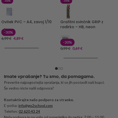
-30%
-30%
Ovitek PVC – A4, zavoj 1/10
Grafitni svinčnik GRIP z
radirko – HB, neon
-30%
6,99
€
4,89
€
DELI
-30%
DODAJ V KOŠARICO
0,99
€
0,69
€
DODAJ V KOŠARICO
Imate vprašanje? Tu smo, da pomagamo.
Preverite najpogostejša vprašanja, ki so jih postavili naši kupci.
Še vedno niste našli odgovora?
Kontaktirajte našo podporo za stranke.
E-pošta:
info@go2school.com
Telefon:
02 620 43 24
Naša podpora je na voljo od ponedeljka do petka: 7.00 – 15.00.