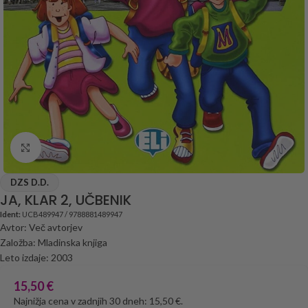
Click to enlarge
DZS D.D.
JA, KLAR 2, UČBENIK
Ident:
UCB489947 / 9788881489947
Avtor: Več avtorjev
Založba: Mladinska knjiga
Leto izdaje: 2003
15,50
€
Najnižja cena v zadnjih 30 dneh: 15,50 €.