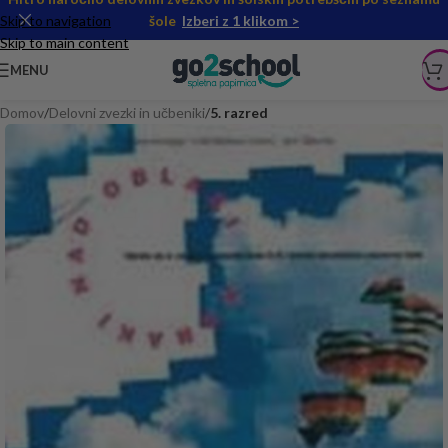
Skip to navigation
šole
Izberi z 1 klikom >
Skip to main content
MENU
Domov
Delovni zvezki in učbeniki
5. razred