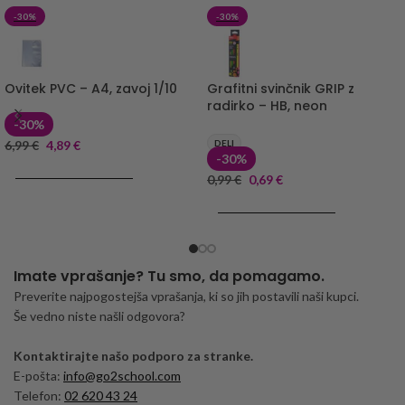
-30%
-30%
Ovitek PVC – A4, zavoj 1/10
Grafitni svinčnik GRIP z
radirko – HB, neon
-30%
6,99
€
4,89
€
DELI
-30%
DODAJ V KOŠARICO
0,99
€
0,69
€
DODAJ V KOŠARICO
Imate vprašanje? Tu smo, da pomagamo.
Preverite najpogostejša vprašanja, ki so jih postavili naši kupci.
Še vedno niste našli odgovora?
Kontaktirajte našo podporo za stranke.
E-pošta:
info@go2school.com
Telefon:
02 620 43 24