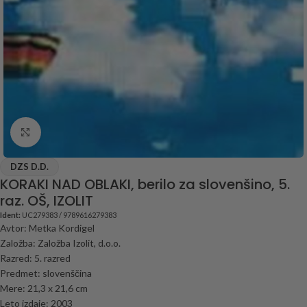
Click to enlarge
DZS D.D.
KORAKI NAD OBLAKI, berilo za slovenšino, 5.
raz. OŠ, IZOLIT
Ident:
UC279383 / 9789616279383
Avtor: Metka Kordigel
Založba: Založba Izolit, d.o.o.
Razred: 5. razred
Predmet: slovenščina
Mere: 21,3 x 21,6 cm
Leto izdaje: 2003