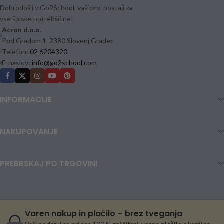
Dobrodošli v Go2School, vaši prvi postaji za
vse šolske potrebščine!
Acron d.o.o.
Pod Gradom 1, 2380 Slovenj Gradec
Telefon:
02 6204320
E-naslov:
info@go2school.com
INFORMACIJE
NAKUPOVANJE
PREBRSKAJ PO TRGOVINI
Varen nakup in plačilo – brez tveganja