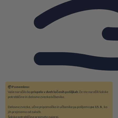
📦 Pomembno:
Vaše naročilo bo
prispelo v dveh ločenih pošiljkah
, če ste naročili šolske
potrebščine in delovne zvezke/učbenike.
Delovne zvezke, učne pripomočke in učbenike pa pošljemo
po 15. 8
., ko
jih prejmemo od založb.
Šolske potrebščine prejmete najprej.