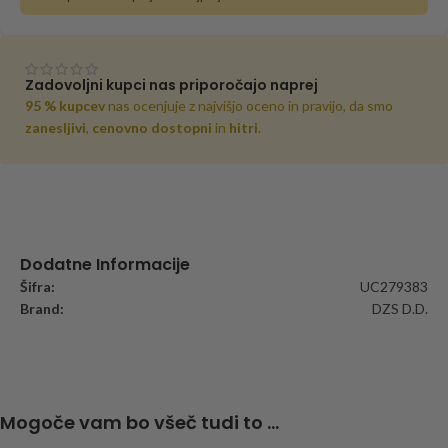
Zadovoljni kupci nas priporočajo naprej
95 % kupcev
nas ocenjuje z najvišjo oceno in pravijo, da smo
zanesljivi
,
cenovno dostopni
in
hitri
.
Dodatne Informacije
Šifra:
UC279383
Brand:
DZS D.D.
Mogoče vam bo všeč tudi to ...