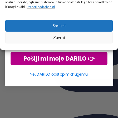
analizo uporabe, oglasnih sistemov in funkcionalnosti, ki jih brez piškotkov ne
Vpiši podatke za prejem darila
in se pridruži
bi mogli nuditi.
Preberi podrobnosti
go2school skupnosti.
Sprejmi
Zavrni
Pošlji mi moje DARILO 👉
Ne, DARILO odstopim drugemu.