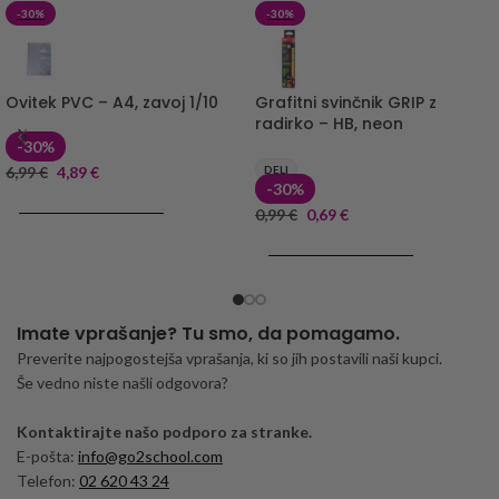
-30%
-30%
Ovitek PVC – A4, zavoj 1/10
Grafitni svinčnik GRIP z
radirko – HB, neon
-30%
6,99
€
4,89
€
DELI
-30%
DODAJ V KOŠARICO
0,99
€
0,69
€
DODAJ V KOŠARICO
Imate vprašanje? Tu smo, da pomagamo.
Preverite najpogostejša vprašanja, ki so jih postavili naši kupci.
Še vedno niste našli odgovora?
Kontaktirajte našo podporo za stranke.
E-pošta:
info@go2school.com
Telefon:
02 620 43 24