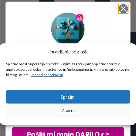
Upravljanje soglasja
Tukaj je!
🎁 DARILO
Spletno mesto uporablja piškotke. Z njimi zagotavljamo spletno storitev,
analizo uporabe, oglasnih sistemov in funkcionalnosti, ki jih brez piškotkov ne
Vpiši podatke za prejem darila
in se pridruži
bi mogli nuditi.
Preberi podrobnosti
go2school skupnosti.
Sprejmi
Zavrni
Pošlji mi moje DARILO 👉