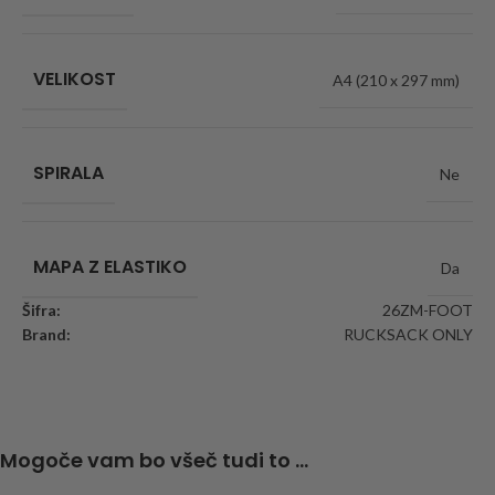
VELIKOST
A4 (210 x 297 mm)
SPIRALA
Ne
MAPA Z ELASTIKO
Da
Šifra:
26ZM-FOOT
Brand:
RUCKSACK ONLY
Mogoče vam bo všeč tudi to ...