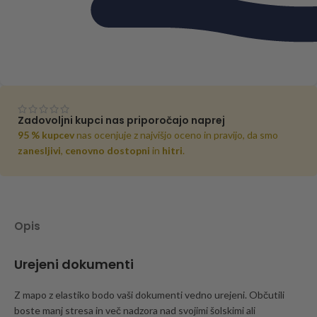
Zadovoljni kupci nas priporočajo naprej
95 % kupcev
nas ocenjuje z najvišjo oceno in pravijo, da smo
zanesljivi
,
cenovno dostopni
in
hitri
.
Opis
Urejeni dokumenti
Z mapo z elastiko bodo vaši dokumenti vedno urejeni. Občutili
boste manj stresa in več nadzora nad svojimi šolskimi ali