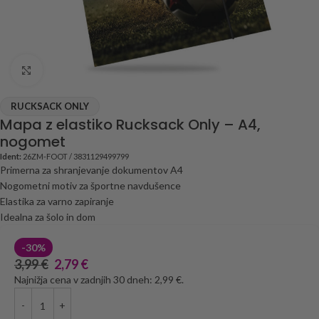
Click to enlarge
RUCKSACK ONLY
Mapa z elastiko Rucksack Only – A4,
nogomet
Ident:
26ZM-FOOT / 3831129499799
Primerna za shranjevanje dokumentov A4
Nogometni motiv za športne navdušence
Elastika za varno zapiranje
Idealna za šolo in dom
-30%
3,99
€
2,79
€
Najnižja cena v zadnjih 30 dneh: 2,99 €.