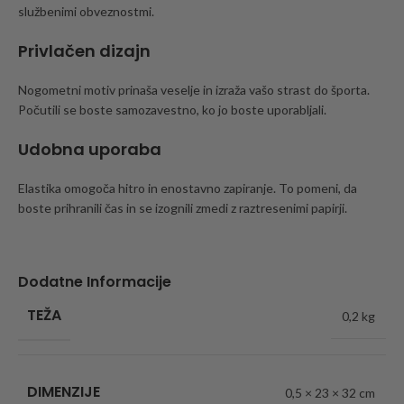
službenimi obveznostmi.
Privlačen dizajn
Nogometni motiv prinaša veselje in izraža vašo strast do športa.
Počutili se boste samozavestno, ko jo boste uporabljali.
Udobna uporaba
Elastika omogoča hitro in enostavno zapiranje. To pomeni, da
boste prihranili čas in se izognili zmedi z raztresenimi papirji.
Dodatne Informacije
TEŽA
0,2 kg
DIMENZIJE
0,5 × 23 × 32 cm