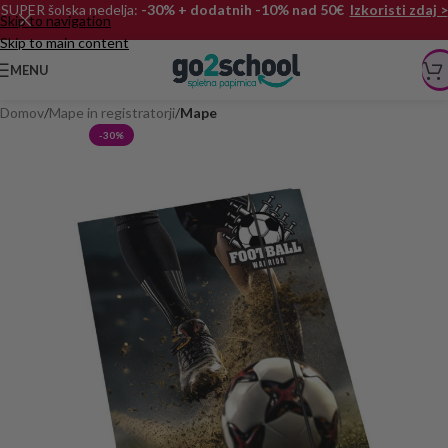
SUPER šolska nedelja:
-30% + dodatnih -10% nad 50€
Izkoristi zdaj >
Skip to navigation
Skip to main content
MENU
Domov
Mape in registratorji
Mape
-30%