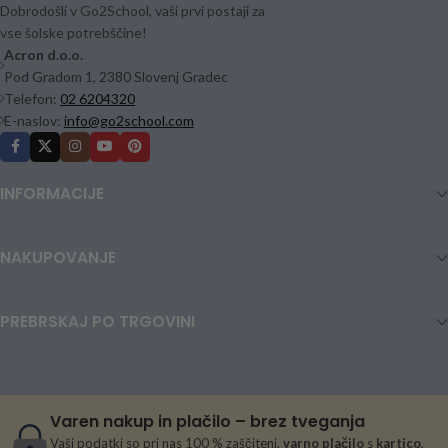
Dobrodošli v Go2School, vaši prvi postaji za
vse šolske potrebščine!
Acron d.o.o.
Pod Gradom 1, 2380 Slovenj Gradec
Telefon:
02 6204320
E-naslov:
info@go2school.com
INFORMACIJE
NAKUPOVANJE
PREBRSKAJ PO TRGOVINI
Varen nakup in plačilo – brez tveganja
Vaši podatki so pri nas 100 % zaščiteni,
varno plačilo
s
kartico
,