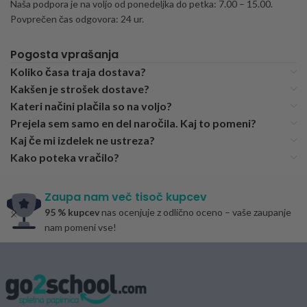
Naša podpora je na voljo od ponedeljka do petka: 7.00 – 15.00.
Povprečen čas odgovora: 24 ur.
Pogosta vprašanja
Koliko časa traja dostava?
Kakšen je strošek dostave?
Kateri načini plačila so na voljo?
Prejela sem samo en del naročila. Kaj to pomeni?
Kaj če mi izdelek ne ustreza?
Kako poteka vračilo?
Zaupa nam več tisoč kupcev
95 % kupcev
nas ocenjuje z odlično oceno – vaše zaupanje
nam pomeni vse!