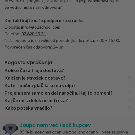
Preverite najpogostejša vprašanja, ki so jih postavili naši kupci.
Še vedno niste našli odgovora?
Kontaktirajte našo podporo za stranke.
E-pošta:
info@go2school.com
Telefon:
02 620 43 24
Naša podpora je na voljo od ponedeljka do petka: 7.00 – 15.00.
Povprečen čas odgovora: 24 ur.
Pogosta vprašanja
Koliko časa traja dostava?
Kakšen je strošek dostave?
Kateri načini plačila so na voljo?
Prejela sem samo en del naročila. Kaj to pomeni?
Kaj če mi izdelek ne ustreza?
Kako poteka vračilo?
Zaupa nam več tisoč kupcev
95 % kupcev
nas ocenjuje z odlično oceno – vaše zaupanje