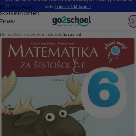
Skip to navigation
šole
Izberi z 1 klikom >
Skip to main content
MENU
Domov
Delovni zvezki in učbeniki
6. razred