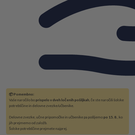
📦 Pomembno:
Vaše naročilo bo
prispelo v dveh ločenih pošiljkah
, če ste naročili šolske
potrebščine in delovne zvezke/učbenike.
Delovne zvezke, učne pripomočke in učbenike pa pošljemo
po 15. 8
., ko
jih prejmemo od založb.
Šolske potrebščine prejmete najprej.