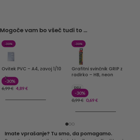
Mogoče vam bo všeč tudi to ...
-30%
-30%
Ovitek PVC – A4, zavoj 1/10
Grafitni svinčnik GRIP z
radirko – HB, neon
-30%
6,99
€
4,89
€
DELI
-30%
DODAJ V KOŠARICO
0,99
€
0,69
€
DODAJ V KOŠARICO
Imate vprašanje? Tu smo, da pomagamo.