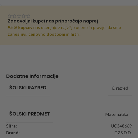
Zadovoljni kupci nas priporočajo naprej
95 % kupcev
nas ocenjuje z najvišjo oceno in pravijo, da smo
zanesljivi
,
cenovno dostopni
in
hitri
.
Dodatne Informacije
ŠOLSKI RAZRED
6. razred
ŠOLSKI PREDMET
Matematika
Šifra:
UC348669
Brand:
DZS D.D.