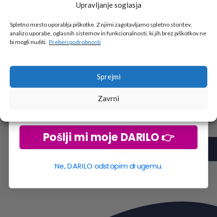
Upravljanje soglasja
Tukaj je!
🎁 DARILO
Spletno mesto uporablja piškotke. Z njimi zagotavljamo spletno storitev,
analizo uporabe, oglasnih sistemov in funkcionalnosti, ki jih brez piškotkov ne
Vpiši podatke za prejem darila
in se pridruži
bi mogli nuditi.
Preberi podrobnosti
go2school skupnosti.
Sprejmi
Zavrni
Pošlji mi moje DARILO 👉
Ne, DARILO odstopim drugemu.