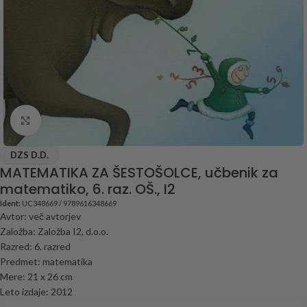
Click to enlarge
DZS D.D.
MATEMATIKA ZA ŠESTOŠOLCE, učbenik za
matematiko, 6. raz. OŠ., I2
Ident:
UC348669 / 9789616348669
Avtor: več avtorjev
Založba: Založba I2, d.o.o.
Razred: 6. razred
Predmet: matematika
Mere: 21 x 26 cm
Leto izdaje: 2012