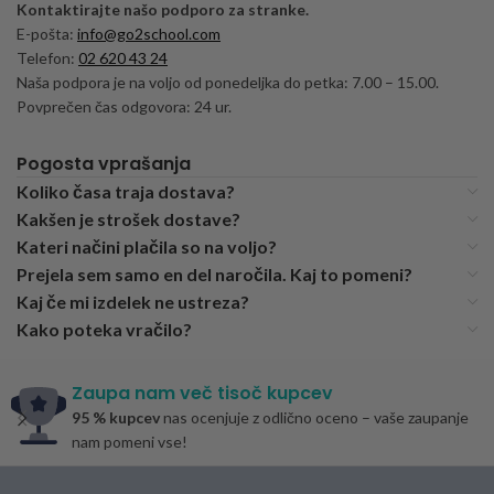
Kontaktirajte našo podporo za stranke.
E-pošta:
info@go2school.com
Telefon:
02 620 43 24
Naša podpora je na voljo od ponedeljka do petka: 7.00 – 15.00.
Povprečen čas odgovora: 24 ur.
Pogosta vprašanja
Koliko časa traja dostava?
Kakšen je strošek dostave?
Kateri načini plačila so na voljo?
Prejela sem samo en del naročila. Kaj to pomeni?
Kaj če mi izdelek ne ustreza?
Kako poteka vračilo?
Zaupa nam več tisoč kupcev
95 % kupcev
nas ocenjuje z odlično oceno – vaše zaupanje
nam pomeni vse!