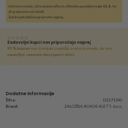
Delovne zvezke, učne pripomočke in učbenike pa pošljemo
po 15. 8
., ko
jih prejmemo od založb.
Šolske potrebščine prejmete najprej.
Zadovoljni kupci nas priporočajo naprej
95 % kupcev
nas ocenjuje z najvišjo oceno in pravijo, da smo
zanesljivi
,
cenovno dostopni
in
hitri
.
Dodatne Informacije
Šifra:
DZ271345
Brand:
ZALOŽBA ROKUS KLETT, d.o.o.