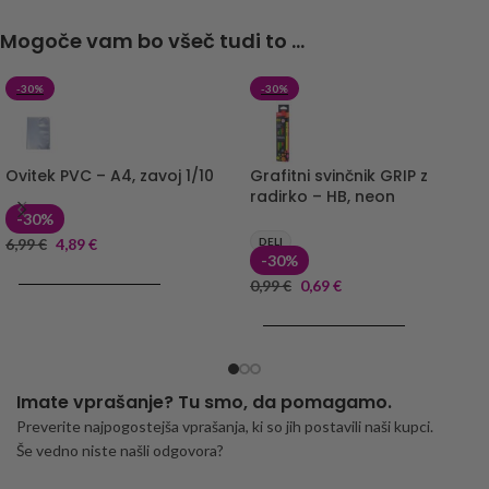
Mogoče vam bo všeč tudi to ...
-30%
-30%
Ovitek PVC – A4, zavoj 1/10
Grafitni svinčnik GRIP z
radirko – HB, neon
-30%
6,99
€
4,89
€
DELI
-30%
DODAJ V KOŠARICO
0,99
€
0,69
€
DODAJ V KOŠARICO
Imate vprašanje? Tu smo, da pomagamo.
Preverite najpogostejša vprašanja, ki so jih postavili naši kupci.
Še vedno niste našli odgovora?