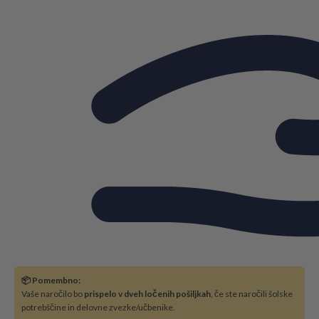
📦 Pomembno:
Vaše naročilo bo
prispelo v dveh ločenih pošiljkah
, če ste naročili šolske
potrebščine in delovne zvezke/učbenike.