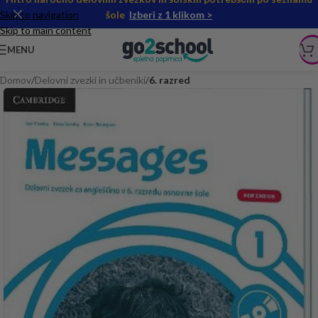
Skip to navigation
šole
Izberi z 1 klikom >
Skip to main content
MENU
Domov
Delovni zvezki in učbeniki
6. razred