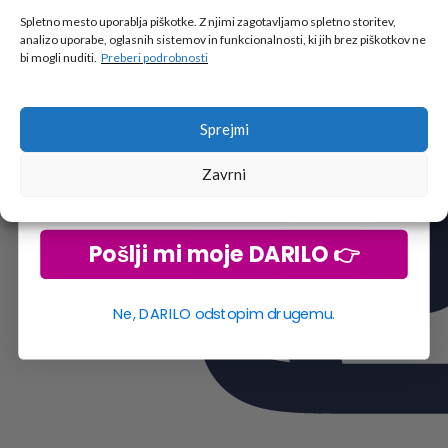
🎁 DARILO
Spletno mesto uporablja piškotke. Z njimi zagotavljamo spletno storitev,
analizo uporabe, oglasnih sistemov in funkcionalnosti, ki jih brez piškotkov ne
Vpiši podatke za prejem darila
in se pridruži
bi mogli nuditi.
Preberi podrobnosti
go2school skupnosti.
Sprejmi
Zavrni
Pošlji mi moje DARILO 👉
Ne, DARILO odstopim drugemu.