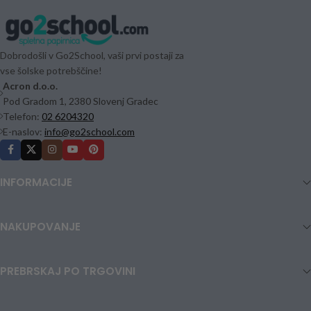
Dobrodošli v Go2School, vaši prvi postaji za
vse šolske potrebščine!
Acron d.o.o.
Pod Gradom 1, 2380 Slovenj Gradec
Telefon:
02 6204320
E-naslov:
info@go2school.com
INFORMACIJE
NAKUPOVANJE
PREBRSKAJ PO TRGOVINI