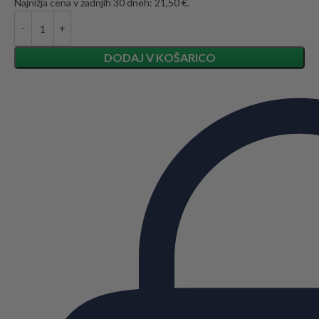
Najnižja cena v zadnjih 30 dneh: 21,50 €.
DODAJ V KOŠARICO