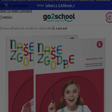
Skip to navigation
šole
Izberi z 1 klikom >
Skip to main content
MENU
Domov
Delovni zvezki in učbeniki
5. razred