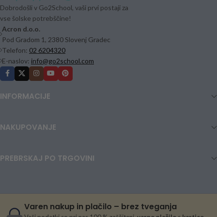
Dobrodošli v Go2School, vaši prvi postaji za
vse šolske potrebščine!
Acron d.o.o.
Pod Gradom 1, 2380 Slovenj Gradec
Telefon:
02 6204320
E-naslov:
info@go2school.com
INFORMACIJE
NAKUPOVANJE
PREBRSKAJ PO TRGOVINI
Varen nakup in plačilo – brez tveganja