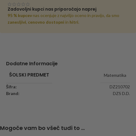
Zadovoljni kupci nas priporočajo naprej
95 % kupcev
nas ocenjuje z najvišjo oceno in pravijo, da smo
zanesljivi
,
cenovno dostopni
in
hitri
.
Dodatne Informacije
ŠOLSKI PREDMET
Matematika
Šifra:
DZ210702
Brand:
DZS D.D.
Mogoče vam bo všeč tudi to ...