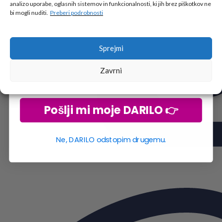
analizo uporabe, oglasnih sistemov in funkcionalnosti, ki jih brez piškotkov ne
Vpiši podatke za prejem darila
in se pridruži
bi mogli nuditi.
Preberi podrobnosti
go2school skupnosti.
Sprejmi
Zavrni
Pošlji mi moje DARILO 👉
Ne, DARILO odstopim drugemu.