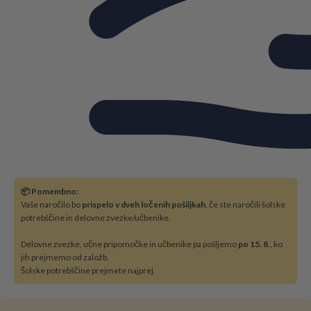
📦 Pomembno:
Vaše naročilo bo
prispelo v dveh ločenih pošiljkah
, če ste naročili šolske
potrebščine in delovne zvezke/učbenike.
Delovne zvezke, učne pripomočke in učbenike pa pošljemo
po 15. 8
., ko
jih prejmemo od založb.
Šolske potrebščine prejmete najprej.