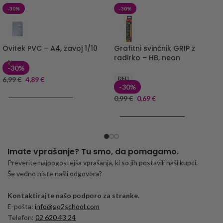
-30%
-30%
Ovitek PVC – A4, zavoj 1/10
Grafitni svinčnik GRIP z
radirko – HB, neon
-30%
6,99
€
4,89
€
DELI
-30%
DODAJ V KOŠARICO
0,99
€
0,69
€
DODAJ V KOŠARICO
Imate vprašanje? Tu smo, da pomagamo.
Preverite najpogostejša vprašanja, ki so jih postavili naši kupci.
Še vedno niste našli odgovora?
Kontaktirajte našo podporo za stranke.
E-pošta:
info@go2school.com
Telefon:
02 620 43 24