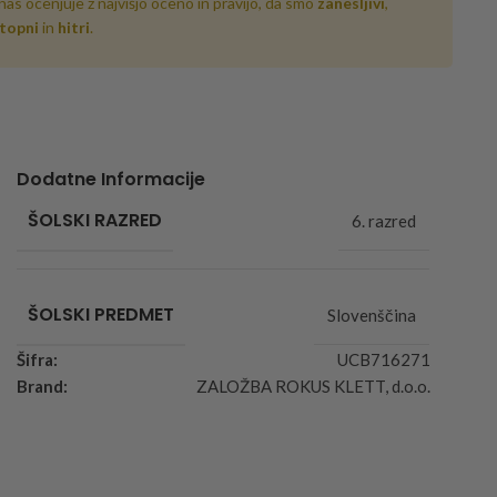
nas ocenjuje z najvišjo oceno in pravijo, da smo
zanesljivi
,
topni
in
hitri
.
Dodatne Informacije
ŠOLSKI RAZRED
6. razred
ŠOLSKI PREDMET
Slovenščina
Šifra:
UCB716271
Brand:
ZALOŽBA ROKUS KLETT, d.o.o.