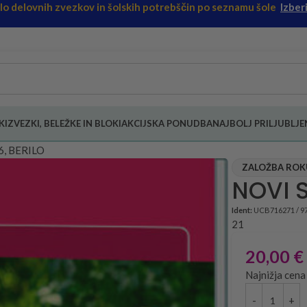
ilo delovnih zvezkov in šolskih potrebščin po seznamu šole
Izberi
KI
ZVEZKI, BELEŽKE IN BLOKI
AKCIJSKA PONUDBA
NAJBOLJ PRILJUBLJEN
6, BERILO
ZALOŽBA ROKUS
NOVI S
Ident:
UCB716271 / 9
21
20,00
€
Najnižja cena