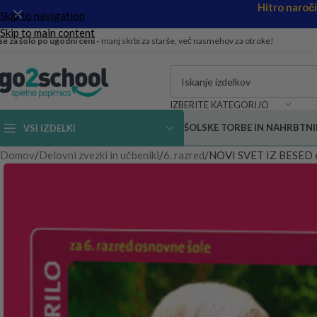
Hitro naroč
Skip to navigation
Skip to main content
se za šolo po ugodni ceni -
manj skrbi za starše, več nasmehov za otroke!
IZBERITE KATEGORIJO
ŠOLSKE TORBE IN NAHRBTNI
VSI IZDELKI
Domov
Delovni zvezki in učbeniki
6. razred
NOVI SVET IZ BESED 