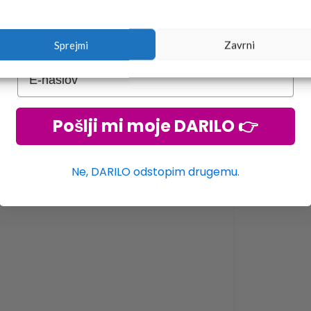
Sprejmi
Zavrni
Pošlji mi moje DARILO 👉
Ne, DARILO odstopim drugemu.