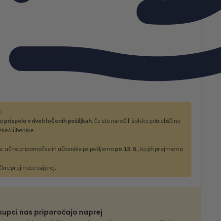
:
bo
prispelo v dveh ločenih pošiljkah
, če ste naročili šolske potrebščine
zke/učbenike.
e, učne pripomočke in učbenike pa pošljemo
po 15. 8
., ko jih prejmemo
čine prejmete najprej.
kupci nas priporočajo naprej