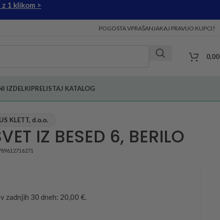
 z 1 klikom >
POGOSTA VPRAŠANJA
KAJ PRAVIJO KUPCI?
0,0
I IZDELKI
PRELISTAJ KATALOG
 KLETT, d.o.o.
VET IZ BESED 6, BERILO
789612716271
 v zadnjih 30 dneh: 20,00 €.