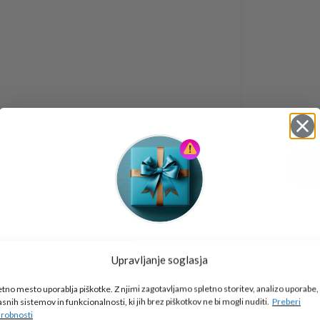
Tukaj je!
Upravljanje soglasja
🎁 DARILO
etno mesto uporablja piškotke. Z njimi zagotavljamo spletno storitev, analizo uporabe,
Vpiši podatke za prejem darila
in se pridruži
asnih sistemov in funkcionalnosti, ki jih brez piškotkov ne bi mogli nuditi.
Preberi
go2school skupnosti.
robnosti