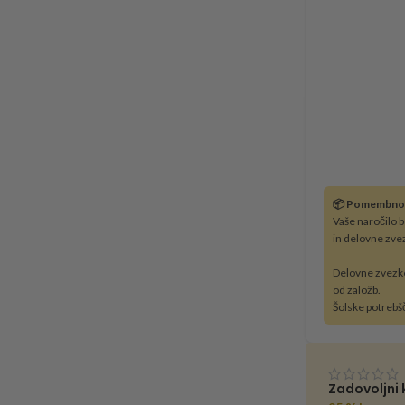
📦 Pomembno
Vaše naročilo 
in delovne zve
Delovne zvezk
od založb.
Šolske potrebš
Zadovoljni 