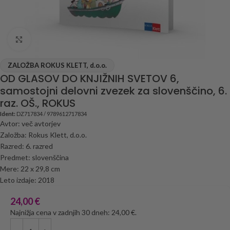
Click to enlarge
ZALOŽBA ROKUS KLETT, d.o.o.
OD GLASOV DO KNJIŽNIH SVETOV 6,
samostojni delovni zvezek za slovenščino, 6.
raz. OŠ., ROKUS
Ident:
DZ717834 / 9789612717834
Avtor: več avtorjev
Založba: Rokus Klett, d.o.o.
Razred: 6. razred
Predmet: slovenščina
Mere: 22 x 29,8 cm
Leto izdaje: 2018
24,00
€
Najnižja cena v zadnjih 30 dneh: 24,00 €.