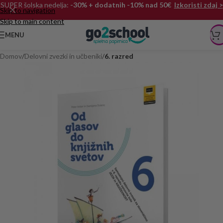
SUPER šolska nedelja:
-30% + dodatnih -10% nad 50€
Izkoristi zdaj >
Skip to navigation
Skip to main content
MENU
Domov
Delovni zvezki in učbeniki
6. razred