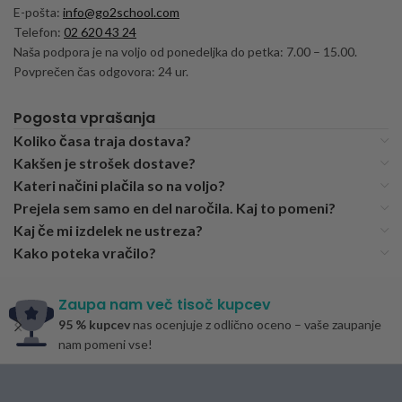
E-pošta:
info@go2school.com
Telefon:
02 620 43 24
Naša podpora je na voljo od ponedeljka do petka: 7.00 – 15.00.
Povprečen čas odgovora: 24 ur.
Pogosta vprašanja
Koliko časa traja dostava?
Kakšen je strošek dostave?
Kateri načini plačila so na voljo?
Prejela sem samo en del naročila. Kaj to pomeni?
Kaj če mi izdelek ne ustreza?
Kako poteka vračilo?
Zaupa nam več tisoč kupcev
95 % kupcev
nas ocenjuje z odlično oceno – vaše zaupanje
nam pomeni vse!