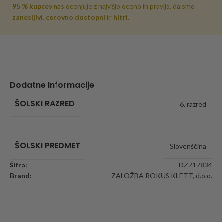
95 % kupcev
nas ocenjuje z najvišjo oceno in pravijo, da smo
zanesljivi
,
cenovno dostopni
in
hitri
.
Dodatne Informacije
ŠOLSKI RAZRED
6. razred
ŠOLSKI PREDMET
Slovenščina
Šifra:
DZ717834
Brand:
ZALOŽBA ROKUS KLETT, d.o.o.