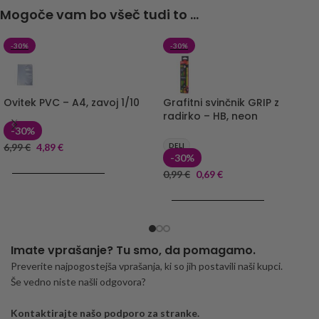
Mogoče vam bo všeč tudi to ...
-30%
-30%
Ovitek PVC – A4, zavoj 1/10
Grafitni svinčnik GRIP z
radirko – HB, neon
-30%
6,99
€
4,89
€
DELI
-30%
DODAJ V KOŠARICO
0,99
€
0,69
€
DODAJ V KOŠARICO
Imate vprašanje? Tu smo, da pomagamo.
Preverite najpogostejša vprašanja, ki so jih postavili naši kupci.
Še vedno niste našli odgovora?
Kontaktirajte našo podporo za stranke.