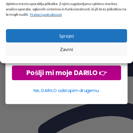
🎁 DARILO
Spletno mesto uporablja piškotke. Z njimi zagotavljamo spletno storitev,
analizo uporabe, oglasnih sistemov in funkcionalnosti, ki jih brez piškotkov ne
Vpiši podatke za prejem darila
in se pridruži
bi mogli nuditi.
Preberi podrobnosti
go2school skupnosti.
Sprejmi
Zavrni
Pošlji mi moje DARILO 👉
Ne, DARILO odstopim drugemu.