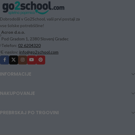
Dobrodošli v Go2School, vaši prvi postaji za
vse šolske potrebščine!
Acron d.o.o.
Pod Gradom 1, 2380 Slovenj Gradec
Telefon:
02 6204320
E-naslov:
info@go2school.com
INFORMACIJE
NAKUPOVANJE
PREBRSKAJ PO TRGOVINI