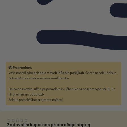
📦 Pomembno:
Vaše naročilo bo
prispelo v dveh ločenih pošiljkah
, če ste naročili šolske
potrebščine in delovne zvezke/učbenike.
Delovne zvezke, učne pripomočke in učbenike pa pošljemo
po 15. 8
., ko
jih prejmemo od založb.
Šolske potrebščine prejmete najprej.
Zadovoljni kupci nas priporočajo naprej