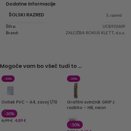
Dodatne Informacije
ŠOLSKI RAZRED
5. razred
Šifra:
UCB932609
Brand:
ZALOŽBA ROKUS KLETT, d.o.o.
Mogoče vam bo všeč tudi to ...
-30%
-30%
Ovitek PVC – A4, zavoj 1/10
Grafitni svinčnik GRIP z
radirko – HB, neon
-30%
6,99
€
4,89
€
DELI
-30%
DODAJ V KOŠARICO