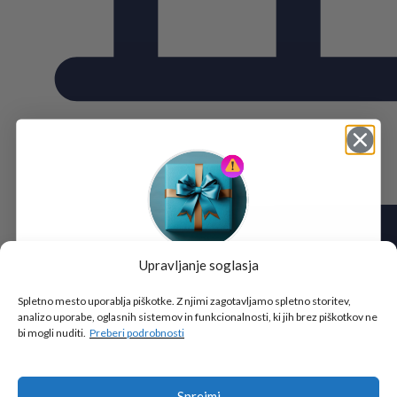
Upravljanje soglasja
Tukaj je!
🎁 DARILO
Spletno mesto uporablja piškotke. Z njimi zagotavljamo spletno storitev,
analizo uporabe, oglasnih sistemov in funkcionalnosti, ki jih brez piškotkov ne
Vpiši podatke za prejem darila
in se pridruži
bi mogli nuditi.
Preberi podrobnosti
go2school skupnosti.
Sprejmi