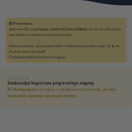
📦 Pomembno:
Vaše naročilo bo
prispelo v dveh ločenih pošiljkah
, če ste naročili šolske
potrebščine in delovne zvezke/učbenike.
Delovne zvezke, učne pripomočke in učbenike pa pošljemo
po 15. 8
., ko
jih prejmemo od založb.
Šolske potrebščine prejmete najprej.
Zadovoljni kupci nas priporočajo naprej
95 % kupcev
nas ocenjuje z najvišjo oceno in pravijo, da smo
zanesljivi
,
cenovno dostopni
in
hitri
.