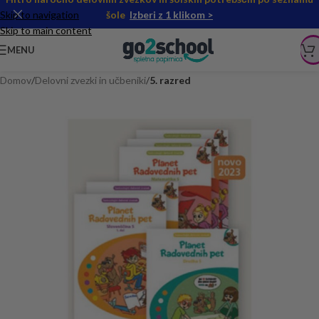
Skip to navigation
šole
Izberi z 1 klikom >
Skip to main content
MENU
Domov
Delovni zvezki in učbeniki
5. razred