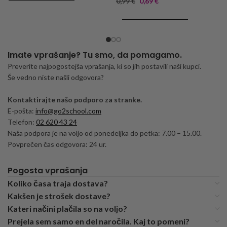
0,99
€
0,69
€
DODAJ V KOŠARICO
Imate vprašanje? Tu smo, da pomagamo.
Preverite najpogostejša vprašanja, ki so jih postavili naši kupci.
Še vedno niste našli odgovora?
Kontaktirajte našo podporo za stranke.
E-pošta:
info@go2school.com
Telefon:
02 620 43 24
Naša podpora je na voljo od ponedeljka do petka: 7.00 – 15.00.
Povprečen čas odgovora: 24 ur.
Pogosta vprašanja
Koliko časa traja dostava?
Kakšen je strošek dostave?
Kateri načini plačila so na voljo?
Prejela sem samo en del naročila. Kaj to pomeni?