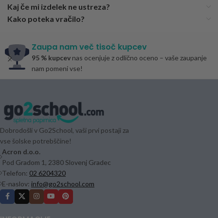
Kaj če mi izdelek ne ustreza?
Kako poteka vračilo?
Zaupa nam več tisoč kupcev
95 % kupcev
nas ocenjuje z odlično oceno – vaše zaupanje
nam pomeni vse!
Dobrodošli v Go2School, vaši prvi postaji za
vse šolske potrebščine!
Acron d.o.o.
Pod Gradom 1, 2380 Slovenj Gradec
Telefon:
02 6204320
E-naslov:
info@go2school.com