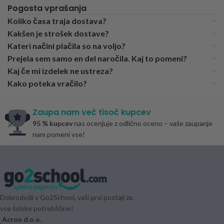
Pogosta vprašanja
Koliko časa traja dostava?
Kakšen je strošek dostave?
Kateri načini plačila so na voljo?
Prejela sem samo en del naročila. Kaj to pomeni?
Kaj če mi izdelek ne ustreza?
Kako poteka vračilo?
Zaupa nam več tisoč kupcev
95 % kupcev
nas ocenjuje z odlično oceno – vaše zaupanje
nam pomeni vse!
Dobrodošli v Go2School, vaši prvi postaji za
vse šolske potrebščine!
Acron d.o.o.