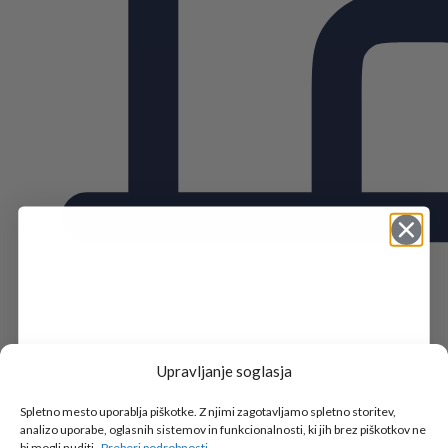
Upravljanje soglasja
Tukaj je!
🎁 DARILO
Spletno mesto uporablja piškotke. Z njimi zagotavljamo spletno storitev,
analizo uporabe, oglasnih sistemov in funkcionalnosti, ki jih brez piškotkov ne
bi mogli nuditi.
Preberi podrobnosti