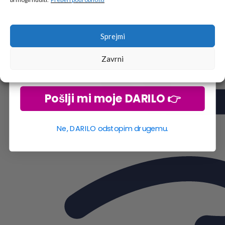
Vpiši podatke za prejem darila
in se pridruži
go2school skupnosti.
Sprejmi
Zavrni
Pošlji mi moje DARILO 👉
Ne, DARILO odstopim drugemu.