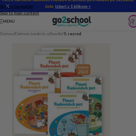
Skip to navigation
šole
Izberi z 1 klikom >
Skip to main content
MENU
Domov
Delovni zvezki in učbeniki
5. razred