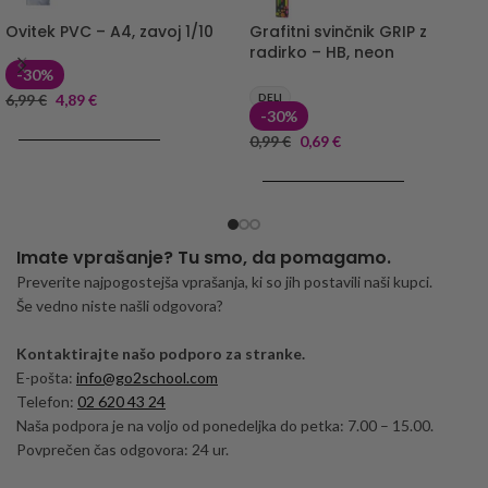
Ovitek PVC – A4, zavoj 1/10
Grafitni svinčnik GRIP z
radirko – HB, neon
-30%
6,99
€
4,89
€
DELI
-30%
DODAJ V KOŠARICO
0,99
€
0,69
€
DODAJ V KOŠARICO
Imate vprašanje? Tu smo, da pomagamo.
Preverite najpogostejša vprašanja, ki so jih postavili naši kupci.
Še vedno niste našli odgovora?
Kontaktirajte našo podporo za stranke.
E-pošta:
info@go2school.com
Telefon:
02 620 43 24
Naša podpora je na voljo od ponedeljka do petka: 7.00 – 15.00.
Povprečen čas odgovora: 24 ur.