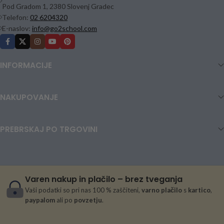
Pod Gradom 1, 2380 Slovenj Gradec
Telefon:
02 6204320
E-naslov:
info@go2school.com
INFORMACIJE
NAKUPOVANJE
PREBRSKAJ PO TRGOVINI
Varen nakup in plačilo – brez tveganja
Vaši podatki so pri nas 100 % zaščiteni,
varno plačilo
s
kartico
,
paypalom
ali po
povzetju
.