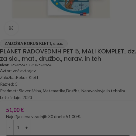
Click to enlarge
ZALOŽBA ROKUS KLETT, d.o.o.
PLANET RADOVEDNIH PET 5, MALI KOMPLET, dz.
za slo., mat., družbo., narav. in teh
Ident:
DZ932654 / 3831075932654
Avtor: več avtorjev
Založba:Rokus Klett
Razred: 5
Predmet: Slovenščina, Matematika,Družbs, Naravoslovje in tehnika
Leto izdaje: 2023
51,00
€
Najnižja cena v zadnjih 30 dneh: 51,00 €.