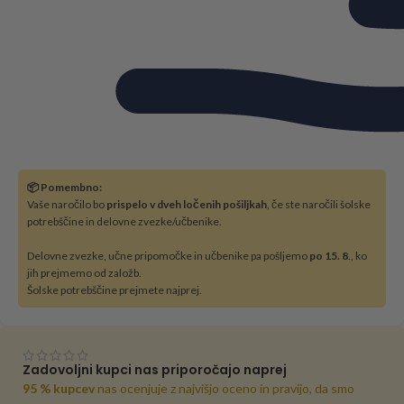
📦 Pomembno:
Vaše naročilo bo
prispelo v dveh ločenih pošiljkah
, če ste naročili šolske
potrebščine in delovne zvezke/učbenike.
Delovne zvezke, učne pripomočke in učbenike pa pošljemo
po 15. 8
., ko
jih prejmemo od založb.
Šolske potrebščine prejmete najprej.
Zadovoljni kupci nas priporočajo naprej
95 % kupcev
nas ocenjuje z najvišjo oceno in pravijo, da smo