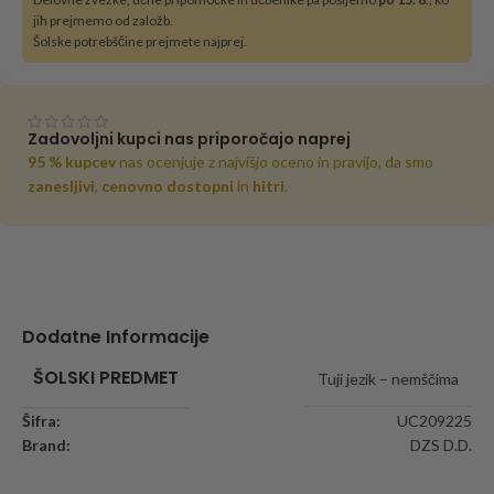
jih prejmemo od založb.
Šolske potrebščine prejmete najprej.
Zadovoljni kupci nas priporočajo naprej
95 % kupcev
nas ocenjuje z najvišjo oceno in pravijo, da smo
zanesljivi
,
cenovno dostopni
in
hitri
.
Dodatne Informacije
ŠOLSKI PREDMET
Tuji jezik – nemščima
Šifra:
UC209225
Brand:
DZS D.D.