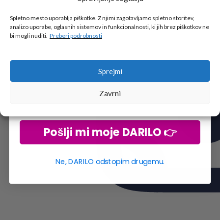
Tukaj je!
🎁 DARILO
Spletno mesto uporablja piškotke. Z njimi zagotavljamo spletno storitev,
analizo uporabe, oglasnih sistemov in funkcionalnosti, ki jih brez piškotkov ne
Vpiši podatke za prejem darila
in se pridruži
bi mogli nuditi.
Preberi podrobnosti
go2school skupnosti.
Sprejmi
Zavrni
Pošlji mi moje DARILO 👉
Ne, DARILO odstopim drugemu.