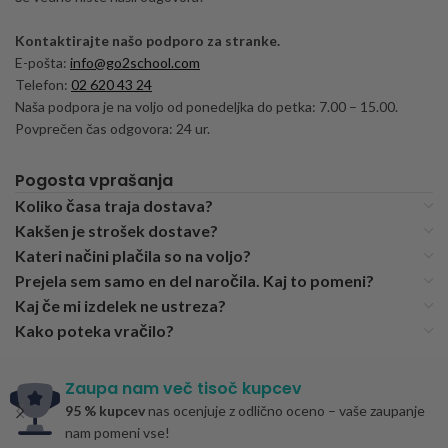
Kontaktirajte našo podporo za stranke.
E-pošta:
info@go2school.com
Telefon:
02 620 43 24
Naša podpora je na voljo od ponedeljka do petka: 7.00 – 15.00.
Povprečen čas odgovora: 24 ur.
Pogosta vprašanja
Koliko časa traja dostava?
Kakšen je strošek dostave?
Kateri načini plačila so na voljo?
Prejela sem samo en del naročila. Kaj to pomeni?
Kaj če mi izdelek ne ustreza?
Kako poteka vračilo?
Zaupa nam več tisoč kupcev
95 % kupcev
nas ocenjuje z odlično oceno – vaše zaupanje
nam pomeni vse!