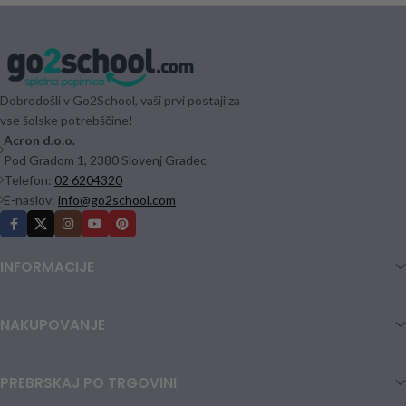
Dobrodošli v Go2School, vaši prvi postaji za
vse šolske potrebščine!
Acron d.o.o.
Pod Gradom 1, 2380 Slovenj Gradec
Telefon:
02 6204320
E-naslov:
info@go2school.com
INFORMACIJE
NAKUPOVANJE
PREBRSKAJ PO TRGOVINI