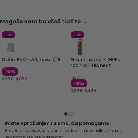
Mogoče vam bo všeč tudi to ...
-30%
-30%
Ovitek PVC – A4, zavoj 1/10
Grafitni svinčnik GRIP z
radirko – HB, neon
-30%
6,99
€
4,89
€
DELI
-30%
DODAJ V KOŠARICO
0,99
€
0,69
€
DODAJ V KOŠARICO
Imate vprašanje? Tu smo, da pomagamo.
Preverite najpogostejša vprašanja, ki so jih postavili naši kupci.
Še vedno niste našli odgovora?