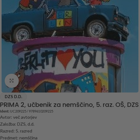
Click to enlarge
DZS D.D.
PRIMA 2, učbenik za nemščino, 5. raz. OŠ, DZS
Ident:
UC209225 / 9789610209225
Avtor: več avtorjev
Založba: DZS, d.d.
Razred: 5. razred
Predmet: nemščina