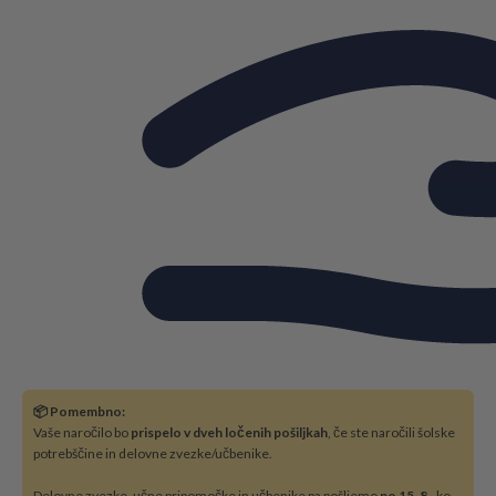
📦 Pomembno:
Vaše naročilo bo
prispelo v dveh ločenih pošiljkah
, če ste naročili šolske
potrebščine in delovne zvezke/učbenike.
Delovne zvezke, učne pripomočke in učbenike pa pošljemo
po 15. 8
., ko