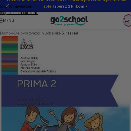
Skip to navigation
šole
Izberi z 1 klikom >
Skip to main content
MENU
Domov
Delovni zvezki in učbeniki
5. razred