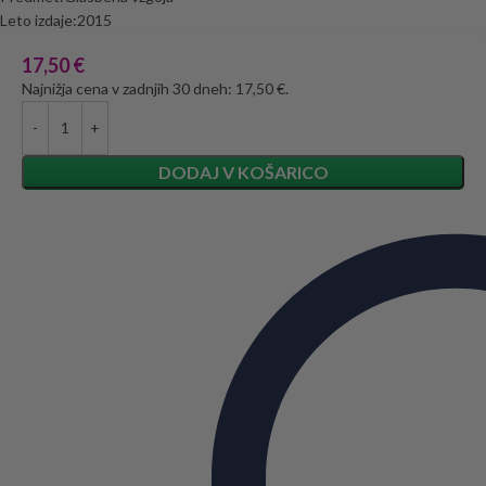
Leto izdaje:2015
17,50
€
Najnižja cena v zadnjih 30 dneh: 17,50 €.
DODAJ V KOŠARICO