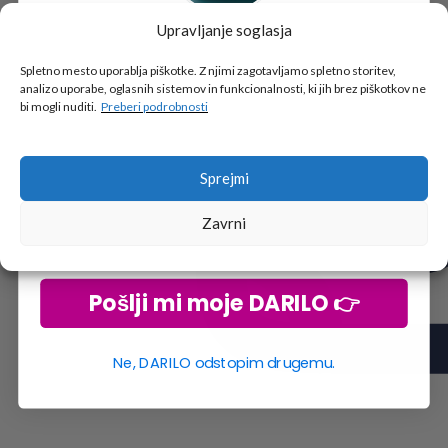
Upravljanje soglasja
Tukaj je!
🎁 DARILO
Spletno mesto uporablja piškotke. Z njimi zagotavljamo spletno storitev,
analizo uporabe, oglasnih sistemov in funkcionalnosti, ki jih brez piškotkov ne
Vpiši podatke za prejem darila
in se pridruži
bi mogli nuditi.
Preberi podrobnosti
go2school skupnosti.
Sprejmi
Zavrni
Pošlji mi moje DARILO 👉
Ne, DARILO odstopim drugemu.