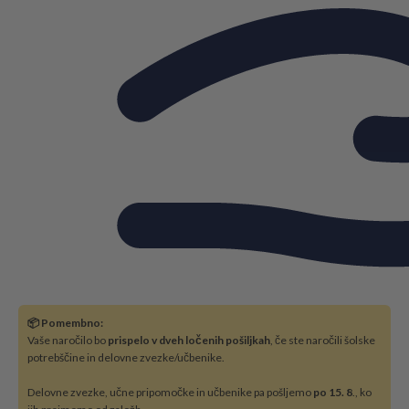
📦 Pomembno:
Vaše naročilo bo
prispelo v dveh ločenih pošiljkah
, če ste naročili šolske
potrebščine in delovne zvezke/učbenike.
Delovne zvezke, učne pripomočke in učbenike pa pošljemo
po 15. 8
., ko