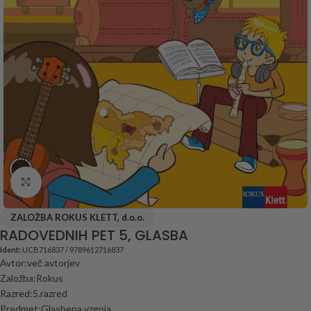
Click to enlarge
ZALOŽBA ROKUS KLETT, d.o.o.
RADOVEDNIH PET 5, GLASBA
Ident:
UCB716837 / 9789612716837
Avtor:več avtorjev
Založba:Rokus
Razred:5.razred
Predmet:Glasbena vzgoja