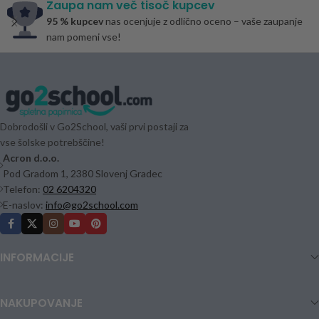
Zaupa nam več tisoč kupcev
95 % kupcev
nas ocenjuje z odlično oceno – vaše zaupanje
nam pomeni vse!
Dobrodošli v Go2School, vaši prvi postaji za
vse šolske potrebščine!
Acron d.o.o.
Pod Gradom 1, 2380 Slovenj Gradec
Telefon:
02 6204320
E-naslov:
info@go2school.com
INFORMACIJE
NAKUPOVANJE