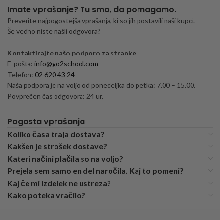
Imate vprašanje? Tu smo, da pomagamo.
Preverite najpogostejša vprašanja, ki so jih postavili naši kupci.
Še vedno niste našli odgovora?
Kontaktirajte našo podporo za stranke.
E-pošta:
info@go2school.com
Telefon:
02 620 43 24
Naša podpora je na voljo od ponedeljka do petka: 7.00 – 15.00.
Povprečen čas odgovora: 24 ur.
Pogosta vprašanja
Koliko časa traja dostava?
Kakšen je strošek dostave?
Kateri načini plačila so na voljo?
Prejela sem samo en del naročila. Kaj to pomeni?
Kaj če mi izdelek ne ustreza?
Kako poteka vračilo?