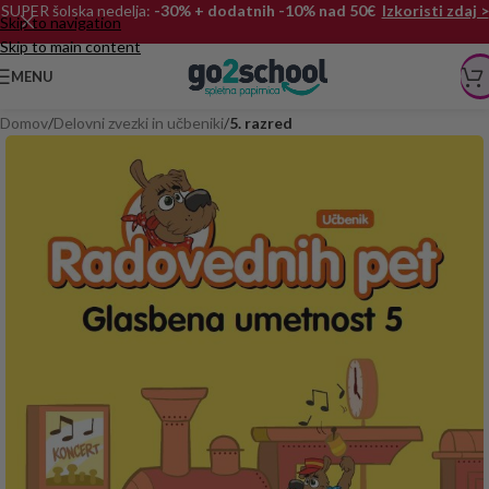
SUPER šolska nedelja:
-30% + dodatnih -10% nad 50€
Izkoristi zdaj >
Skip to navigation
Skip to main content
MENU
Domov
Delovni zvezki in učbeniki
5. razred