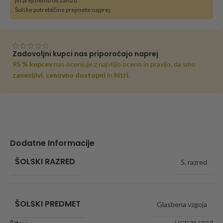
jih prejmemo od založb.
Šolske potrebščine prejmete najprej.
Zadovoljni kupci nas priporočajo naprej
95 % kupcev
nas ocenjuje z najvišjo oceno in pravijo, da smo
zanesljivi
,
cenovno dostopni
in
hitri
.
Dodatne Informacije
ŠOLSKI RAZRED
5. razred
ŠOLSKI PREDMET
Glasbena vzgoja