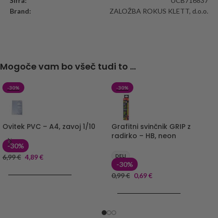
Šifra:
UCB716837
Brand:
ZALOŽBA ROKUS KLETT, d.o.o.
Mogoče vam bo všeč tudi to ...
-30%
-30%
Ovitek PVC – A4, zavoj 1/10
Grafitni svinčnik GRIP z
radirko – HB, neon
-30%
6,99
€
4,89
€
DELI
-30%
DODAJ V KOŠARICO
0,99
€
0,69
€
DODAJ V KOŠARICO