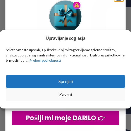
Upravljanje soglasja
Tukaj je!
🎁 DARILO
Spletno mesto uporablja piškotke. Z njimi zagotavljamo spletno storitev,
analizo uporabe, oglasnih sistemov in funkcionalnosti, ki jih brez piškotkov ne
Vpiši podatke za prejem darila
in se pridruži
bi mogli nuditi.
Preberi podrobnosti
go2school skupnosti.
Sprejmi
Zavrni
Pošlji mi moje DARILO 👉