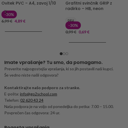
Ovitek PVC – A4, zavoj 1/10
Grafitni svinčnik GRIP z
radirko – HB, neon
-30%
6,99
€
4,89
€
DELI
-30%
DODAJ V KOŠARICO
0,99
€
0,69
€
DODAJ V KOŠARICO
Imate vprašanje? Tu smo, da pomagamo.
Preverite najpogostejša vprašanja, ki so jih postavili naši kupci.
Še vedno niste našli odgovora?
Kontaktirajte našo podporo za stranke.
E-pošta:
info@go2school.com
Telefon:
02 620 43 24
Naša podpora je na voljo od ponedeljka do petka: 7.00 – 15.00.
Povprečen čas odgovora: 24 ur.
Pogosta vprašanja