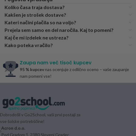
Koliko časa traja dostava?
Kakšen je strošek dostave?
Kateri načini plačila so na voljo?
Prejela sem samo en del naročila. Kaj to pomeni?
Kaj če mi izdelek ne ustreza?
Kako poteka vračilo?
Zaupa nam več tisoč kupcev
95 % kupcev
nas ocenjuje z odlično oceno – vaše zaupanje
nam pomeni vse!
Dobrodošli v Go2School, vaši prvi postaji za
vse šolske potrebščine!
Acron d.o.o.
Pod Gradom 1, 2380 Slovenj Gradec