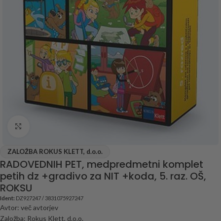
Click to enlarge
ZALOŽBA ROKUS KLETT, d.o.o.
RADOVEDNIH PET, medpredmetni komplet
petih dz +gradivo za NIT +koda, 5. raz. OŠ,
ROKSU
Ident:
DZ927247 / 3831075927247
Avtor: več avtorjev
Založba: Rokus Klett, d.o.o.