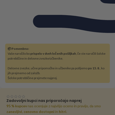
📦 Pomembno:
Vaše naročilo bo
prispelo v dveh ločenih pošiljkah
, če ste naročili šolske
potrebščine in delovne zvezke/učbenike.
Delovne zvezke, učne pripomočke in učbenike pa pošljemo
po 15. 8
., ko
jih prejmemo od založb.
Šolske potrebščine prejmete najprej.
Zadovoljni kupci nas priporočajo naprej
95 % kupcev
nas ocenjuje z najvišjo oceno in pravijo, da smo
zanesljivi
,
cenovno dostopni
in
hitri
.