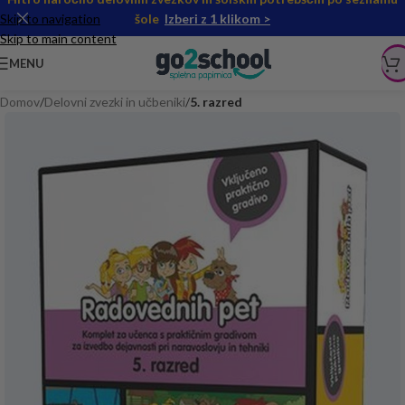
Skip to navigation
šole
Izberi z 1 klikom >
Skip to main content
MENU
Domov
Delovni zvezki in učbeniki
5. razred