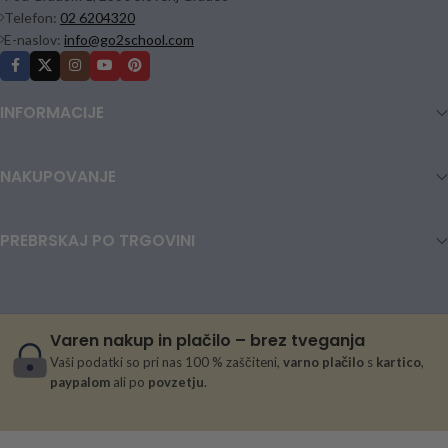
Telefon:
02 6204320
E-naslov:
info@go2school.com
INFORMACIJE
NAKUPOVANJE
PREBRSKAJ PO TRGOVINI
Varen nakup in plačilo – brez tveganja
Vaši podatki so pri nas 100 % zaščiteni,
varno plačilo
s
kartico
,
paypalom
ali po
povzetju
.
RADOVEDNIH