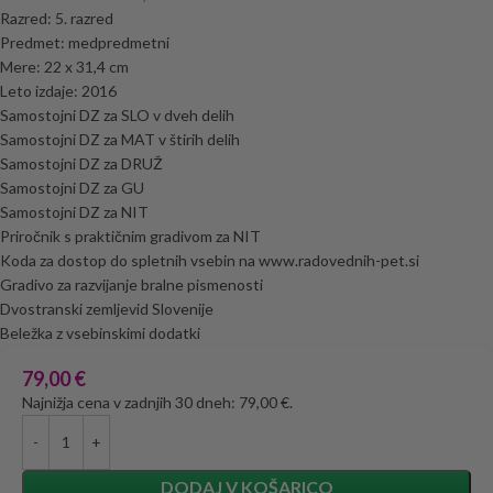
Razred: 5. razred
Predmet: medpredmetni
Mere: 22 x 31,4 cm
Leto izdaje: 2016
Samostojni DZ za SLO v dveh delih
Samostojni DZ za MAT v štirih delih
Samostojni DZ za DRUŽ
Samostojni DZ za GU
Samostojni DZ za NIT
Priročnik s praktičnim gradivom za NIT
Koda za dostop do spletnih vsebin na www.radovednih-pet.si
Gradivo za razvijanje bralne pismenosti
Dvostranski zemljevid Slovenije
Beležka z vsebinskimi dodatki
79,00
€
Najnižja cena v zadnjih 30 dneh: 79,00 €.
DODAJ V KOŠARICO