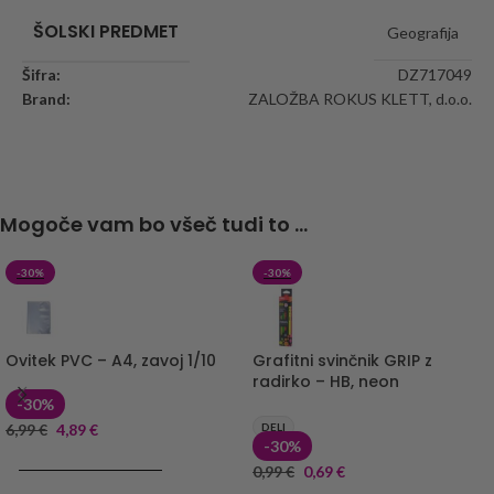
ŠOLSKI PREDMET
Geografija
Šifra:
DZ717049
Brand:
ZALOŽBA ROKUS KLETT, d.o.o.
Mogoče vam bo všeč tudi to ...
-30%
-30%
Ovitek PVC – A4, zavoj 1/10
Grafitni svinčnik GRIP z
radirko – HB, neon
-30%
6,99
€
4,89
€
DELI
-30%
DODAJ V KOŠARICO
0,99
€
0,69
€