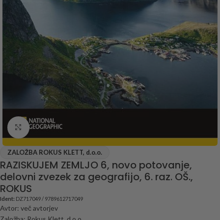
Click to enlarge
ZALOŽBA ROKUS KLETT, d.o.o.
RAZISKUJEM ZEMLJO 6, novo potovanje,
delovni zvezek za geografijo, 6. raz. OŠ.,
ROKUS
Ident:
DZ717049 / 9789612717049
Avtor: več avtorjev
Založba: Rokus Klett, d.o.o.