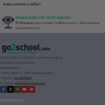
Kako poteka vračilo?
Zaupa nam več tisoč kupcev
95 % kupcev
nas ocenjuje z odlično oceno – vaše zaupanje
nam pomeni vse!
Dobrodošli v Go2School, vaši prvi postaji za
vse šolske potrebščine!
Acron d.o.o.
Pod Gradom 1, 2380 Slovenj Gradec
Telefon:
02 6204320
E-naslov:
info@go2school.com
INFORMACIJE