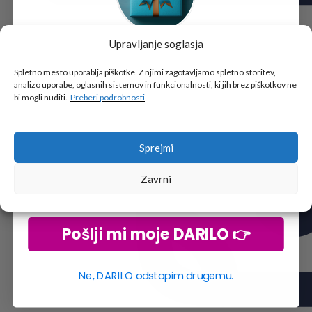
Upravljanje soglasja
Tukaj je!
🎁 DARILO
Spletno mesto uporablja piškotke. Z njimi zagotavljamo spletno storitev,
analizo uporabe, oglasnih sistemov in funkcionalnosti, ki jih brez piškotkov ne
Vpiši podatke za prejem darila
in se pridruži
bi mogli nuditi.
Preberi podrobnosti
go2school skupnosti.
Sprejmi
Zavrni
Pošlji mi moje DARILO 👉
Ne, DARILO odstopim drugemu.