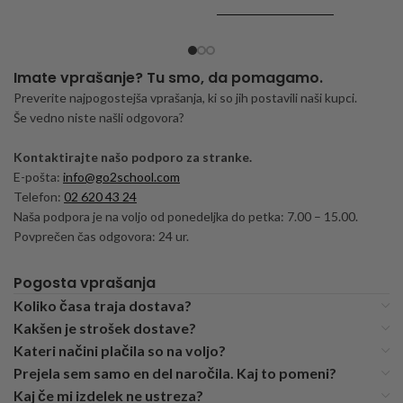
DODAJ V KOŠARICO
Imate vprašanje? Tu smo, da pomagamo.
Preverite najpogostejša vprašanja, ki so jih postavili naši kupci.
Še vedno niste našli odgovora?
Kontaktirajte našo podporo za stranke.
E-pošta:
info@go2school.com
Telefon:
02 620 43 24
Naša podpora je na voljo od ponedeljka do petka: 7.00 – 15.00.
Povprečen čas odgovora: 24 ur.
Pogosta vprašanja
Koliko časa traja dostava?
Kakšen je strošek dostave?
Kateri načini plačila so na voljo?
Prejela sem samo en del naročila. Kaj to pomeni?
Kaj če mi izdelek ne ustreza?