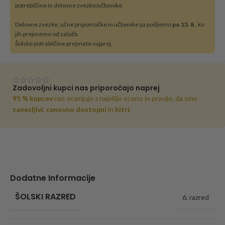
potrebščine in delovne zvezke/učbenike.
Delovne zvezke, učne pripomočke in učbenike pa pošljemo
po 15. 8
., ko
jih prejmemo od založb.
Šolske potrebščine prejmete najprej.
Zadovoljni kupci nas priporočajo naprej
95 % kupcev
nas ocenjuje z najvišjo oceno in pravijo, da smo
zanesljivi
,
cenovno dostopni
in
hitri
.
Dodatne Informacije
ŠOLSKI RAZRED
6. razred