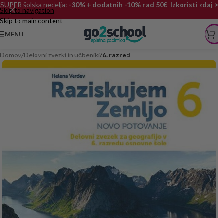
SUPER šolska nedelja:
-30% + dodatnih -10% nad 50€
Izkoristi zdaj >
Skip to navigation
Skip to main content
MENU
Domov
Delovni zvezki in učbeniki
6. razred