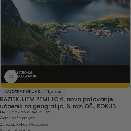
Click to enlarge
ZALOŽBA ROKUS KLETT, d.o.o.
RAZISKUJEM ZEMLJO 6, novo potovanje,
učbenik za geografijo, 6. raz. OŠ., ROKUS
Ident:
UC717032 / 9789612717032
Avtor: več avtorjev
Založba: Rokus Klett, d.o.o.
Razred: 6. razred