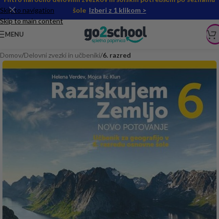
Skip to navigation
šole
Izberi z 1 klikom >
Skip to main content
MENU
Domov
Delovni zvezki in učbeniki
6. razred