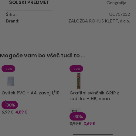
ŠOLSKI PREDMET
Geografija
Šifra:
UC717032
Brand:
ZALOŽBA ROKUS KLETT, d.o.o.
Mogoče vam bo všeč tudi to ...
-30%
-30%
Ovitek PVC – A4, zavoj 1/10
Grafitni svinčnik GRIP z
radirko – HB, neon
-30%
6,99
€
4,89
€
DELI
-30%
DODAJ V KOŠARICO
0,99
€
0,69
€
DODAJ V KOŠARICO