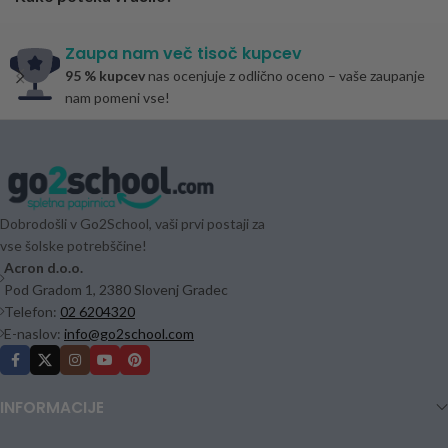
Zaupa nam več tisoč kupcev
95 % kupcev
nas ocenjuje z odlično oceno – vaše zaupanje
nam pomeni vse!
Dobrodošli v Go2School, vaši prvi postaji za
vse šolske potrebščine!
Acron d.o.o.
Pod Gradom 1, 2380 Slovenj Gradec
Telefon:
02 6204320
E-naslov:
info@go2school.com
INFORMACIJE