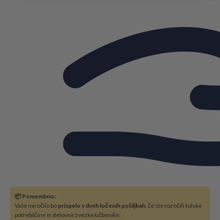
📦 Pomembno:
Vaše naročilo bo
prispelo v dveh ločenih pošiljkah
, če ste naročili šolske
potrebščine in delovne zvezke/učbenike.