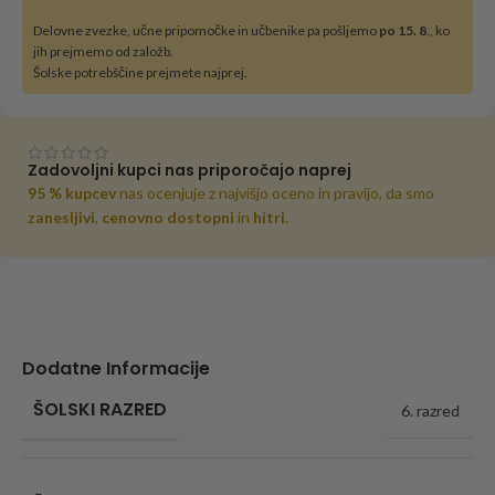
Delovne zvezke, učne pripomočke in učbenike pa pošljemo
po 15. 8
., ko
jih prejmemo od založb.
Šolske potrebščine prejmete najprej.
Zadovoljni kupci nas priporočajo naprej
95 % kupcev
nas ocenjuje z najvišjo oceno in pravijo, da smo
zanesljivi
,
cenovno dostopni
in
hitri
.
Dodatne Informacije
ŠOLSKI RAZRED
6. razred