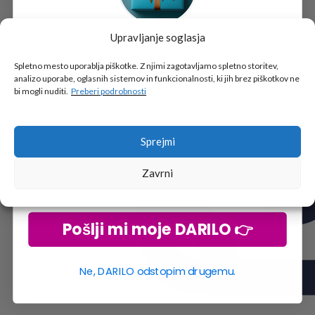
Upravljanje soglasja
Tukaj je!
🎁 DARILO
Spletno mesto uporablja piškotke. Z njimi zagotavljamo spletno storitev,
analizo uporabe, oglasnih sistemov in funkcionalnosti, ki jih brez piškotkov ne
Vpiši podatke za prejem darila
in se pridruži
bi mogli nuditi.
Preberi podrobnosti
go2school skupnosti.
Sprejmi
Zavrni
Pošlji mi moje DARILO 👉
Ne, DARILO odstopim drugemu.