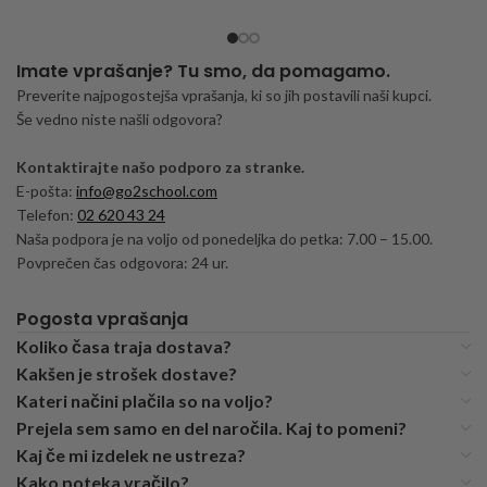
Imate vprašanje? Tu smo, da pomagamo.
Preverite najpogostejša vprašanja, ki so jih postavili naši kupci.
Še vedno niste našli odgovora?
Kontaktirajte našo podporo za stranke.
E-pošta:
info@go2school.com
Telefon:
02 620 43 24
Naša podpora je na voljo od ponedeljka do petka: 7.00 – 15.00.
Povprečen čas odgovora: 24 ur.
Pogosta vprašanja
Koliko časa traja dostava?
Kakšen je strošek dostave?
Kateri načini plačila so na voljo?
Prejela sem samo en del naročila. Kaj to pomeni?
Kaj če mi izdelek ne ustreza?
Kako poteka vračilo?