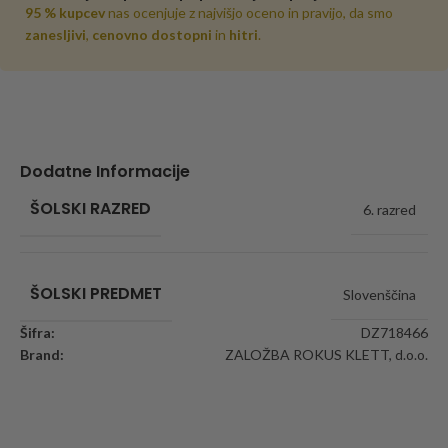
95 % kupcev
nas ocenjuje z najvišjo oceno in pravijo, da smo
zanesljivi
,
cenovno dostopni
in
hitri
.
Dodatne Informacije
ŠOLSKI RAZRED
6. razred
ŠOLSKI PREDMET
Slovenščina
Šifra:
DZ718466
Brand:
ZALOŽBA ROKUS KLETT, d.o.o.