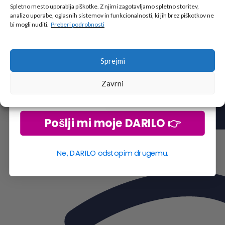
🎁 DARILO
Spletno mesto uporablja piškotke. Z njimi zagotavljamo spletno storitev,
analizo uporabe, oglasnih sistemov in funkcionalnosti, ki jih brez piškotkov ne
Vpiši podatke za prejem darila
in se pridruži
bi mogli nuditi.
Preberi podrobnosti
go2school skupnosti.
Sprejmi
Zavrni
Pošlji mi moje DARILO 👉
Ne, DARILO odstopim drugemu.