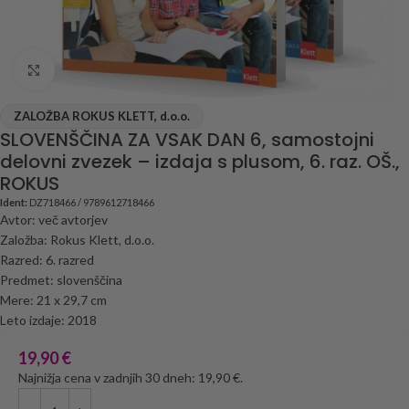
Click to enlarge
ZALOŽBA ROKUS KLETT, d.o.o.
SLOVENŠČINA ZA VSAK DAN 6, samostojni
delovni zvezek – izdaja s plusom, 6. raz. OŠ.,
ROKUS
Ident:
DZ718466 / 9789612718466
Avtor: več avtorjev
Založba: Rokus Klett, d.o.o.
Razred: 6. razred
Predmet: slovenščina
Mere: 21 x 29,7 cm
Leto izdaje: 2018
19,90
€
Najnižja cena v zadnjih 30 dneh: 19,90 €.