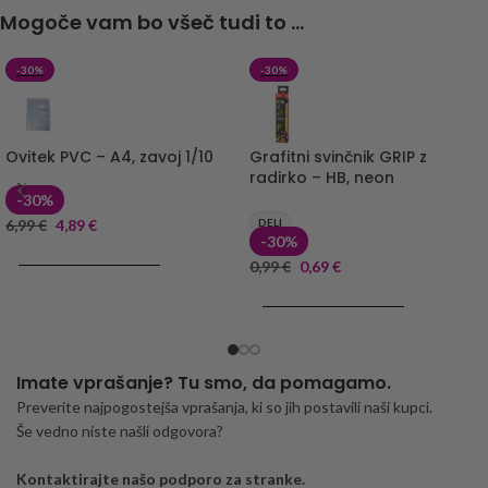
Mogoče vam bo všeč tudi to ...
-30%
-30%
Ovitek PVC – A4, zavoj 1/10
Grafitni svinčnik GRIP z
radirko – HB, neon
-30%
6,99
€
4,89
€
DELI
-30%
DODAJ V KOŠARICO
0,99
€
0,69
€
DODAJ V KOŠARICO
Imate vprašanje? Tu smo, da pomagamo.
Preverite najpogostejša vprašanja, ki so jih postavili naši kupci.
Še vedno niste našli odgovora?
Kontaktirajte našo podporo za stranke.