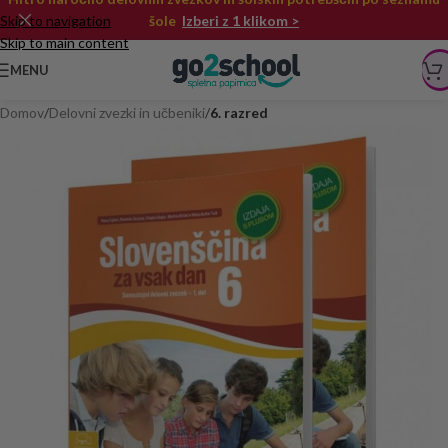
Skip to navigation
šole
Izberi z 1 klikom >
Skip to main content
MENU
Domov
Delovni zvezki in učbeniki
6. razred