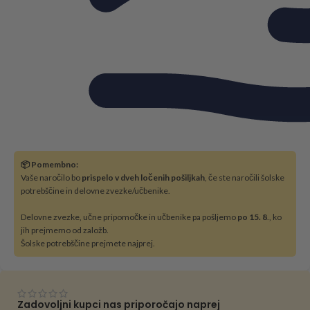
📦 Pomembno:
Vaše naročilo bo
prispelo v dveh ločenih pošiljkah
, če ste naročili šolske
potrebščine in delovne zvezke/učbenike.
Delovne zvezke, učne pripomočke in učbenike pa pošljemo
po 15. 8
., ko
jih prejmemo od založb.
Šolske potrebščine prejmete najprej.
Zadovoljni kupci nas priporočajo naprej