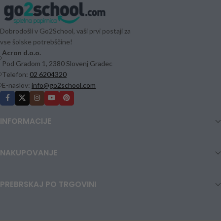
Dobrodošli v Go2School, vaši prvi postaji za
vse šolske potrebščine!
Acron d.o.o.
Pod Gradom 1, 2380 Slovenj Gradec
Telefon:
02 6204320
E-naslov:
info@go2school.com
INFORMACIJE
NAKUPOVANJE
PREBRSKAJ PO TRGOVINI