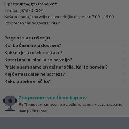
E-pošta:
info@go2school.com
Telefon:
02 620 43 24
Naša podpora je na voljo od ponedeljka do petka: 7.00 – 15.00.
Povprečen čas odgovora: 24 ur.
Pogosta vprašanja
Koliko časa traja dostava?
Kakšen je strošek dostave?
Kateri načini plačila so na voljo?
Prejela sem samo en del naročila. Kaj to pomeni?
Kaj če mi izdelek ne ustreza?
Kako poteka vračilo?
Zaupa nam več tisoč kupcev
95 % kupcev
nas ocenjuje z odlično oceno – vaše zaupanje
nam pomeni vse!