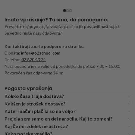
Imate vprašanje? Tu smo, da pomagamo.
Preverite najpogostejša vprašanja, ki so jih postavili naši kupci.
Še vedno niste našli odgovora?
Kontaktirajte našo podporo za stranke.
E-pošta:
info@go2school.com
Telefon:
02 620 43 24
Naša podpora je na voljo od ponedeljka do petka: 7.00 – 15.00.
Povprečen čas odgovora: 24 ur.
Pogosta vprašanja
Koliko časa traja dostava?
Kakšen je strošek dostave?
Kateri načini plačila so na voljo?
Prejela sem samo en del naročila. Kaj to pomeni?
Kaj če mi izdelek ne ustreza?
Kako poteka vračilo?