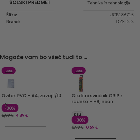
ŠOLSKI PREDMET
Tehnika in tehnologija
Šifra:
UCB136715
Brand:
DZS D.D.
Mogoče vam bo všeč tudi to ...
-30%
-30%
Ovitek PVC – A4, zavoj 1/10
Grafitni svinčnik GRIP z
radirko – HB, neon
-30%
6,99
€
4,89
€
DELI
-30%
DODAJ V KOŠARICO
0,99
€
0,69
€
DODAJ V KOŠARICO