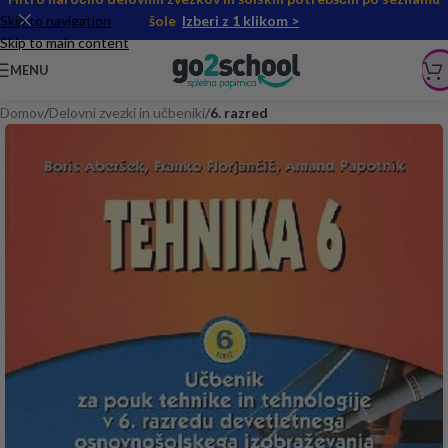
Skip to navigation
šole
Izberi z 1 klikom >
Skip to main content
MENU
Domov
Delovni zvezki in učbeniki
6. razred