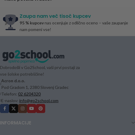
Zaupa nam več tisoč kupcev
95 % kupcev
nas ocenjuje z odlično oceno – vaše zaupanje
nam pomeni vse!
Dobrodošli v Go2School, vaši prvi postaji za
vse šolske potrebščine!
Acron d.o.o.
Pod Gradom 1, 2380 Slovenj Gradec
Telefon:
02 6204320
E-naslov:
info@go2school.com
INFORMACIJE