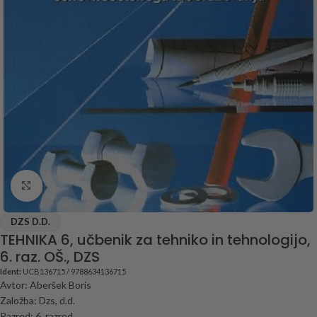
Click to enlarge
DZS D.D.
TEHNIKA 6, učbenik za tehniko in tehnologijo,
6. raz. OŠ., DZS
Ident:
UCB136715 / 9788634136715
Avtor: Aberšek Boris
Založba: Dzs, d.d.
Razred: 6. razred