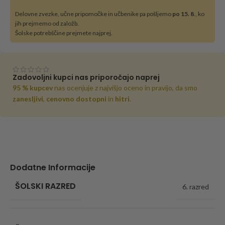
Delovne zvezke, učne pripomočke in učbenike pa pošljemo
po 15. 8
., ko
jih prejmemo od založb.
Šolske potrebščine prejmete najprej.
Zadovoljni kupci nas priporočajo naprej
95 % kupcev
nas ocenjuje z najvišjo oceno in pravijo, da smo
zanesljivi
,
cenovno dostopni
in
hitri
.
Dodatne Informacije
ŠOLSKI RAZRED
6. razred