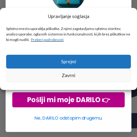
Upravljanje soglasja
Tukaj je!
🎁 DARILO
Spletno mesto uporablja piškotke. Z njimi zagotavljamo spletno storitev,
analizo uporabe, oglasnih sistemov in funkcionalnosti, ki jih brez piškotkov ne
Vpiši podatke za prejem darila
in se pridruži
bi mogli nuditi.
Preberi podrobnosti
go2school skupnosti.
Sprejmi
Zavrni
Pošlji mi moje DARILO 👉
Ne, DARILO odstopim drugemu.