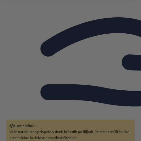
📦 Pomembno:
Vaše naročilo bo
prispelo v dveh ločenih pošiljkah
, če ste naročili šolske
potrebščine in delovne zvezke/učbenike.