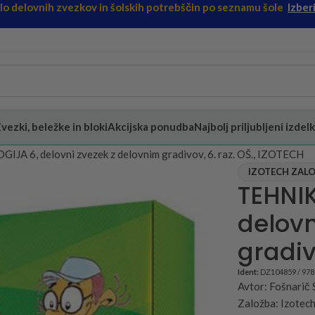
ilo delovnih zvezkov in šolskih potrebščin po seznamu šole
Izberi
vezki, beležke in bloki
Akcijska ponudba
Najbolj priljubljeni izdelk
A 6, delovni zvezek z delovnim gradivov, 6. raz. OŠ., IZOTECH
IZOTECH ZALO
TEHNI
delovn
gradiv
Ident:
DZ104859 / 97
Avtor: Fošnarič
Založba: Izotech 