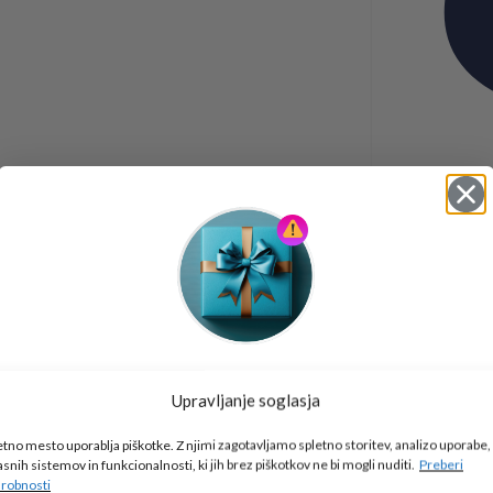
Tukaj je!
Upravljanje soglasja
🎁 DARILO
etno mesto uporablja piškotke. Z njimi zagotavljamo spletno storitev, analizo uporabe,
Vpiši podatke za prejem darila
in se pridruži
asnih sistemov in funkcionalnosti, ki jih brez piškotkov ne bi mogli nuditi.
Preberi
go2school skupnosti.
robnosti