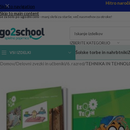
Hitro naroč
Skip to navigation
Skip to main content
se za šolo po ugodni ceni -
manj skrbi za starše, več nasmehov za otroke!
IZBERITE KATEGORIJO
Šolske torbe in nahrbtniki
Z
VSI IZDELKI
Domov
Delovni zvezki in učbeniki
6. razred
TEHNIKA IN TEHNOLOGIJ