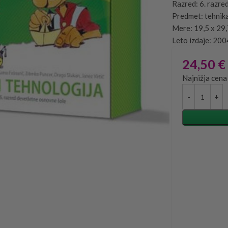
Razred: 6. razre
Predmet: tehnika
Mere: 19,5 x 29
Leto izdaje: 200
24,50
€
Najnižja cena