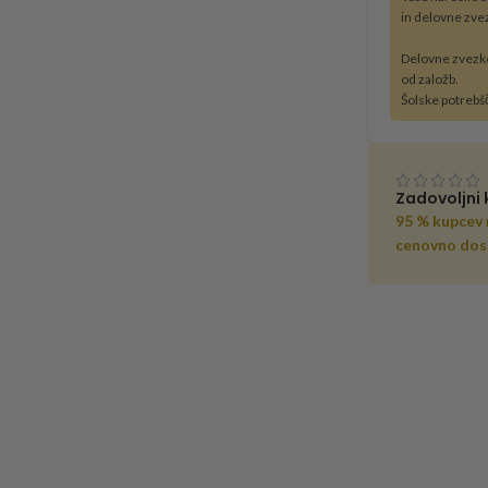
in delovne zve
Delovne zvezk
od založb.
Šolske potrebš
Zadovoljni 
95 % kupcev
cenovno dos