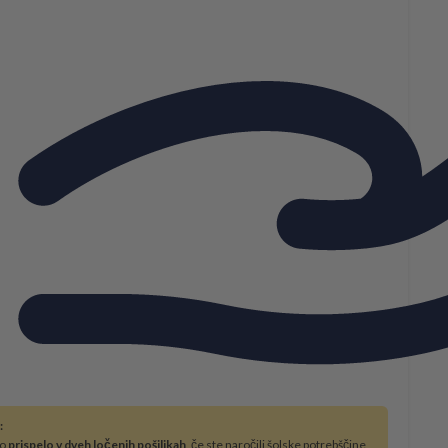
:
bo
prispelo v dveh ločenih pošiljkah
, če ste naročili šolske potrebščine