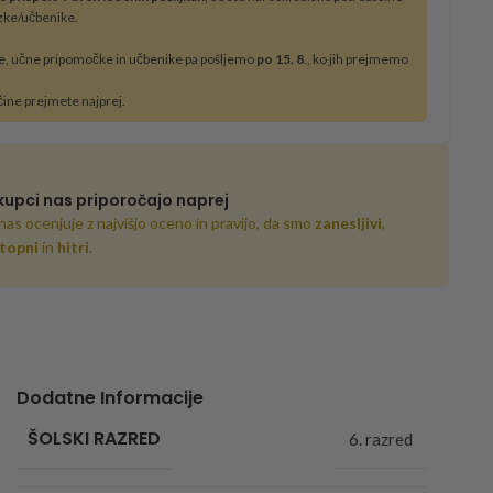
zke/učbenike.
e, učne pripomočke in učbenike pa pošljemo
po 15. 8
., ko jih prejmemo
čine prejmete najprej.
kupci nas priporočajo naprej
nas ocenjuje z najvišjo oceno in pravijo, da smo
zanesljivi
,
topni
in
hitri
.
Dodatne Informacije
ŠOLSKI RAZRED
6. razred