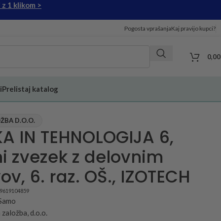
 z 1 klikom >
Pogosta vprašanja
Kaj pravijo kupci?
0,0
i
Prelistaj katalog
ŽBA D.O.O.
KA IN TEHNOLOGIJA 6,
i zvezek z delovnim
ov, 6. raz. OŠ., IZOTECH
89619104859
 Samo
založba, d.o.o.