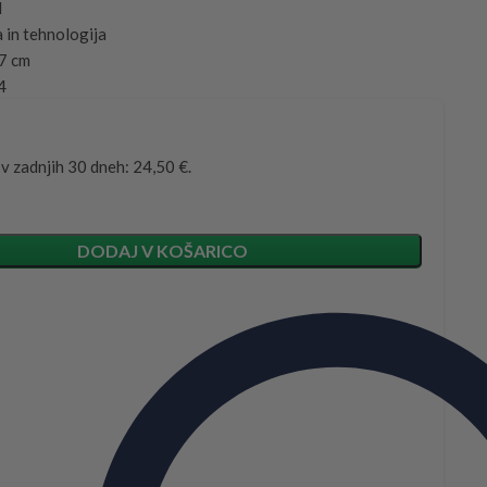
d
 in tehnologija
,7 cm
4
 v zadnjih 30 dneh: 24,50 €.
DODAJ V KOŠARICO