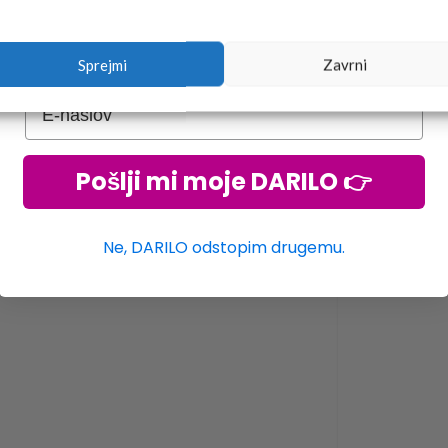
Sprejmi
Zavrni
Pošlji mi moje DARILO 👉
Ne, DARILO odstopim drugemu.