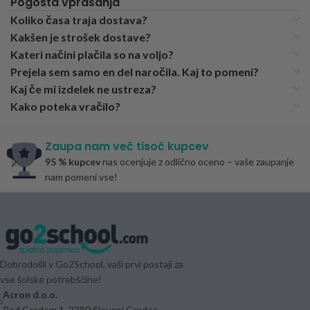
Pogosta vprašanja
Koliko časa traja dostava?
Kakšen je strošek dostave?
Kateri načini plačila so na voljo?
Prejela sem samo en del naročila. Kaj to pomeni?
Kaj če mi izdelek ne ustreza?
Kako poteka vračilo?
Zaupa nam več tisoč kupcev
95 % kupcev
nas ocenjuje z odlično oceno – vaše zaupanje
nam pomeni vse!
Dobrodošli v Go2School, vaši prvi postaji za
vse šolske potrebščine!
Acron d.o.o.
Pod Gradom 1, 2380 Slovenj Gradec