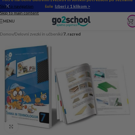
Skip to navigation
šole
Izberi z 1 klikom >
Skip to main content
MENU
Domov
Delovni zvezki in učbeniki
7. razred
Click to enlarge