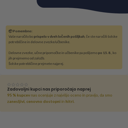
📦 Pomembno:
Vaše naročilo bo
prispelo v dveh ločenih pošiljkah
, če ste naročili šolske
potrebščine in delovne zvezke/učbenike.
Delovne zvezke, učne pripomočke in učbenike pa pošljemo
po 15. 8
., ko
jih prejmemo od založb.
Šolske potrebščine prejmete najprej.
Zadovoljni kupci nas priporočajo naprej
95 % kupcev
nas ocenjuje z najvišjo oceno in pravijo, da smo
zanesljivi
,
cenovno dostopni
in
hitri
.