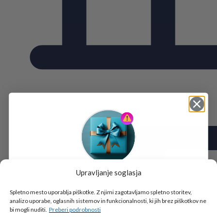
Upravljanje soglasja
Tukaj je!
🎁 DARILO
Spletno mesto uporablja piškotke. Z njimi zagotavljamo spletno storitev,
analizo uporabe, oglasnih sistemov in funkcionalnosti, ki jih brez piškotkov ne
Vpiši podatke za prejem darila
in se pridruži
bi mogli nuditi.
Preberi podrobnosti