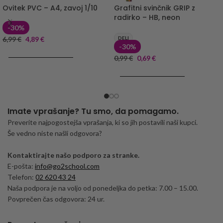
Ovitek PVC – A4, zavoj 1/10
Grafitni svinčnik GRIP z
radirko – HB, neon
-30%
6,99
€
4,89
€
DELI
-30%
DODAJ V KOŠARICO
0,99
€
0,69
€
DODAJ V KOŠARICO
Imate vprašanje? Tu smo, da pomagamo.
Preverite najpogostejša vprašanja, ki so jih postavili naši kupci.
Še vedno niste našli odgovora?
Kontaktirajte našo podporo za stranke.
E-pošta:
info@go2school.com
Telefon:
02 620 43 24
Naša podpora je na voljo od ponedeljka do petka: 7.00 – 15.00.
Povprečen čas odgovora: 24 ur.