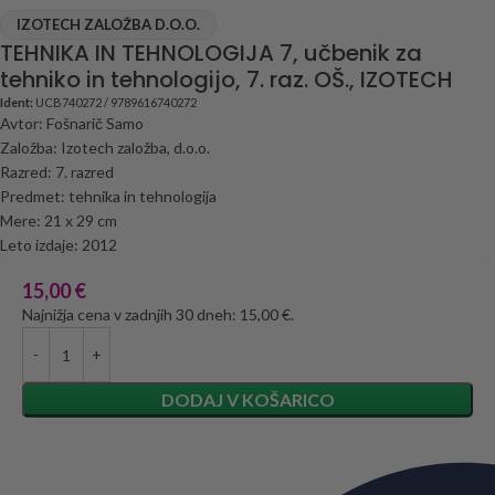
IZOTECH ZALOŽBA D.O.O.
TEHNIKA IN TEHNOLOGIJA 7, učbenik za
tehniko in tehnologijo, 7. raz. OŠ., IZOTECH
Ident:
UCB740272 / 9789616740272
Avtor: Fošnarič Samo
Založba: Izotech založba, d.o.o.
Razred: 7. razred
Predmet: tehnika in tehnologija
Mere: 21 x 29 cm
Leto izdaje: 2012
15,00
€
Najnižja cena v zadnjih 30 dneh: 15,00 €.
DODAJ V KOŠARICO