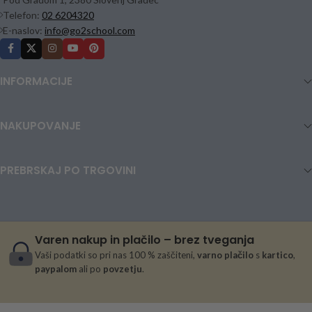
Telefon:
02 6204320
E-naslov:
info@go2school.com
INFORMACIJE
NAKUPOVANJE
PREBRSKAJ PO TRGOVINI
Varen nakup in plačilo – brez tveganja
Vaši podatki so pri nas 100 % zaščiteni,
varno plačilo
s
kartico
,
paypalom
ali po
povzetju
.