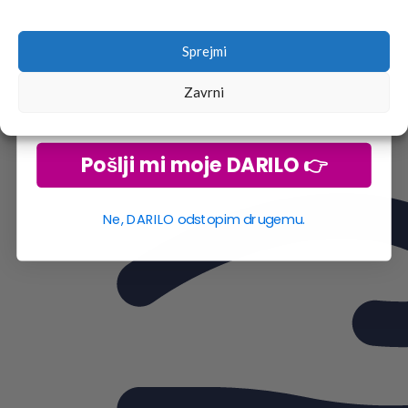
go2school skupnosti.
Sprejmi
Zavrni
Pošlji mi moje DARILO 👉
Ne, DARILO odstopim drugemu.