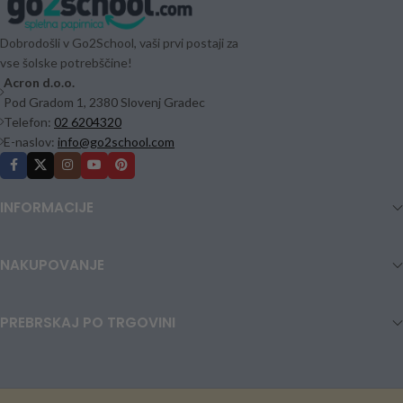
Dobrodošli v Go2School, vaši prvi postaji za
vse šolske potrebščine!
Acron d.o.o.
Pod Gradom 1, 2380 Slovenj Gradec
Telefon:
02 6204320
E-naslov:
info@go2school.com
INFORMACIJE
NAKUPOVANJE
PREBRSKAJ PO TRGOVINI