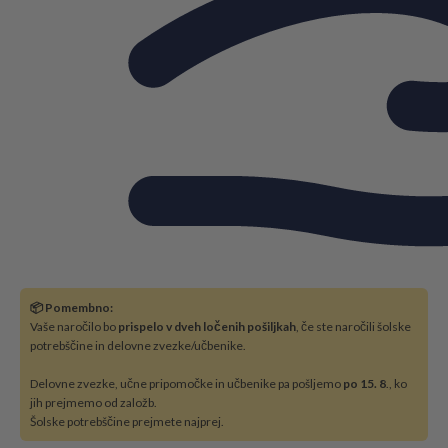
📦 Pomembno:
Vaše naročilo bo
prispelo v dveh ločenih pošiljkah
, če ste naročili šolske
potrebščine in delovne zvezke/učbenike.
Delovne zvezke, učne pripomočke in učbenike pa pošljemo
po 15. 8
., ko
jih prejmemo od založb.
Šolske potrebščine prejmete najprej.