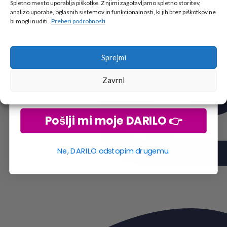
🎁 DARILO
Spletno mesto uporablja piškotke. Z njimi zagotavljamo spletno storitev,
analizo uporabe, oglasnih sistemov in funkcionalnosti, ki jih brez piškotkov ne
Vpiši podatke za prejem darila
in se pridruži
bi mogli nuditi.
Preberi podrobnosti
go2school skupnosti.
Sprejmi
Zavrni
Pošlji mi moje DARILO 👉
Ne, DARILO odstopim drugemu.