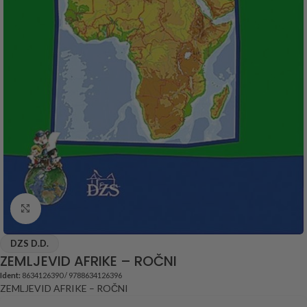
Click to enlarge
DZS D.D.
ZEMLJEVID AFRIKE – ROČNI
Ident:
8634126390 / 9788634126396
ZEMLJEVID AFRIKE – ROČNI