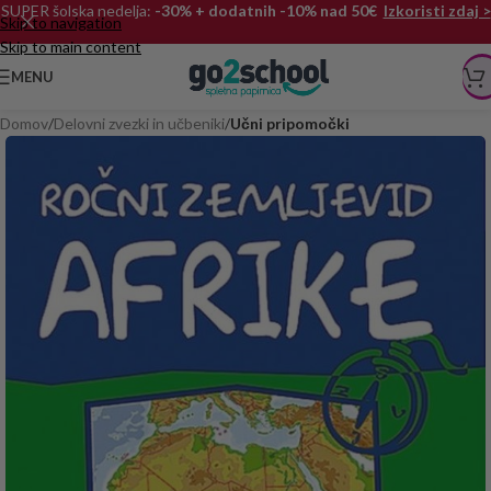
SUPER šolska nedelja:
-30% + dodatnih -10% nad 50€
Izkoristi zdaj >
Skip to navigation
Skip to main content
MENU
Domov
Delovni zvezki in učbeniki
Učni pripomočki