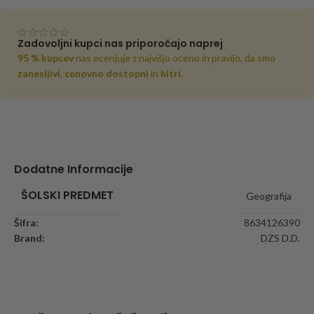
Zadovoljni kupci nas priporočajo naprej
95 % kupcev
nas ocenjuje z najvišjo oceno in pravijo, da smo
zanesljivi
,
cenovno dostopni
in
hitri
.
Dodatne Informacije
ŠOLSKI PREDMET
Geografija
Šifra:
8634126390
Brand:
DZS D.D.