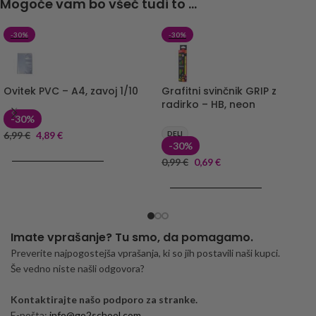
Mogoče vam bo všeč tudi to ...
-30%
-30%
Ovitek PVC – A4, zavoj 1/10
Grafitni svinčnik GRIP z
radirko – HB, neon
-30%
6,99
€
4,89
€
DELI
-30%
DODAJ V KOŠARICO
0,99
€
0,69
€
DODAJ V KOŠARICO
Imate vprašanje? Tu smo, da pomagamo.
Preverite najpogostejša vprašanja, ki so jih postavili naši kupci.
Še vedno niste našli odgovora?
Kontaktirajte našo podporo za stranke.
E-pošta:
info@go2school.com