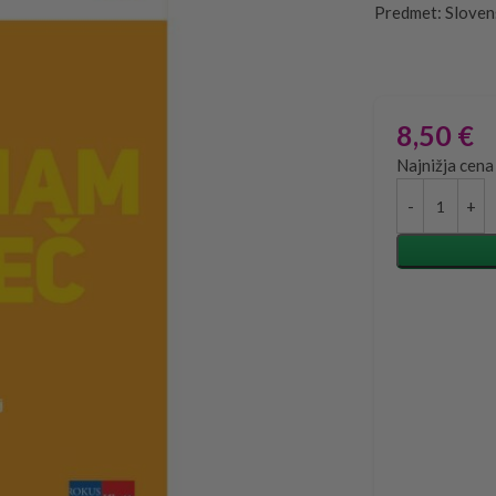
Predmet: Sloven
8,50
€
Najnižja cena