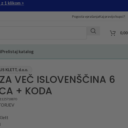
 z 1 klikom >
Pogosta vprašanja
Kaj pravijo kupci?
0,0
i
Prelistaj katalog
 KLETT, d.o.o.
ZA VEČ ISLOVENŠČINA 6
CA + KODA
31125718870
VTORJEV
Klett
d