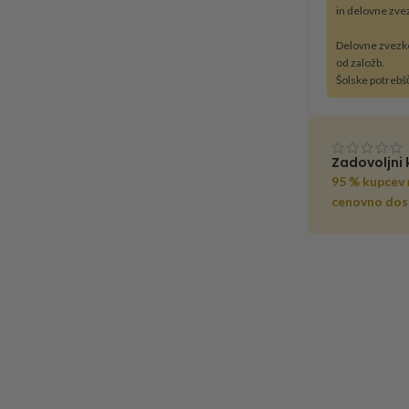
in delovne zve
Delovne zvezk
od založb.
Šolske potrebš
Zadovoljni 
95 % kupcev
cenovno dos