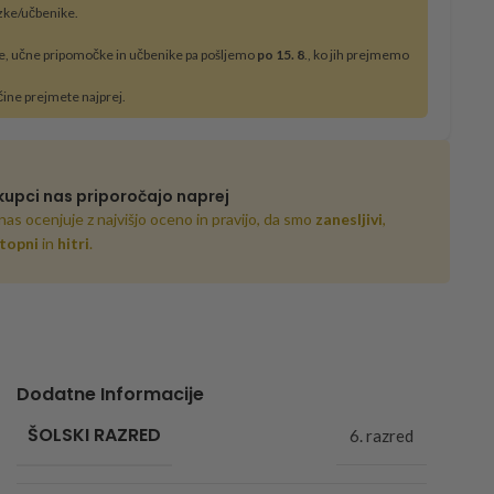
zke/učbenike.
e, učne pripomočke in učbenike pa pošljemo
po 15. 8
., ko jih prejmemo
čine prejmete najprej.
kupci nas priporočajo naprej
nas ocenjuje z najvišjo oceno in pravijo, da smo
zanesljivi
,
topni
in
hitri
.
Dodatne Informacije
ŠOLSKI RAZRED
6. razred