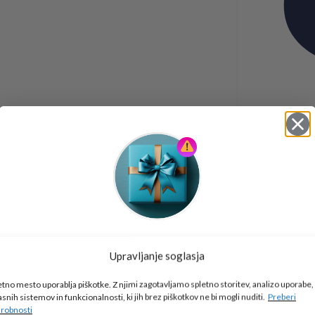
Tukaj je!
Upravljanje soglasja
🎁 DARILO
etno mesto uporablja piškotke. Z njimi zagotavljamo spletno storitev, analizo uporabe,
Vpiši podatke za prejem darila
in se pridruži
asnih sistemov in funkcionalnosti, ki jih brez piškotkov ne bi mogli nuditi.
Preberi
go2school skupnosti.
robnosti