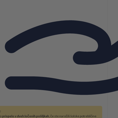
:
bo
prispelo v dveh ločenih pošiljkah
, če ste naročili šolske potrebščine