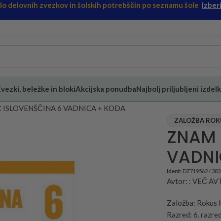
ilo delovnih zvezkov in šolskih potrebščin po seznamu šole
Izberi
vezki, beležke in bloki
Akcijska ponudba
Najbolj priljubljeni izdelk
 ISLOVENŠČINA 6 VADNICA + KODA
ZALOŽBA ROKUS
ZNAM 
VADNI
Ident:
DZ719562 / 38
Avtor: : VEČ A
Založba: Rokus 
Razred: 6. razre