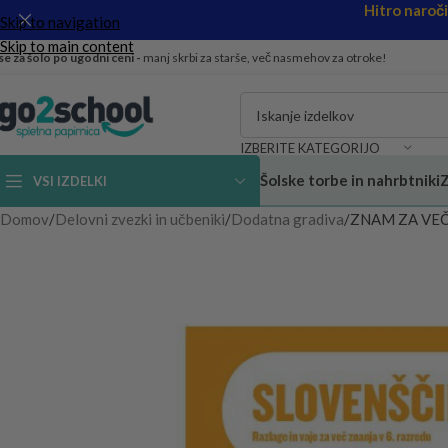
Hitro naroč
Skip to navigation
Skip to main content
se za šolo po ugodni ceni -
manj skrbi za starše, več nasmehov za otroke!
IZBERITE KATEGORIJO
Šolske torbe in nahrbtniki
Z
VSI IZDELKI
Domov
Delovni zvezki in učbeniki
Dodatna gradiva
ZNAM ZA VEČ