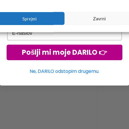
Sprejmi
Zavrni
Pošlji mi moje DARILO 👉
Ne, DARILO odstopim drugemu.