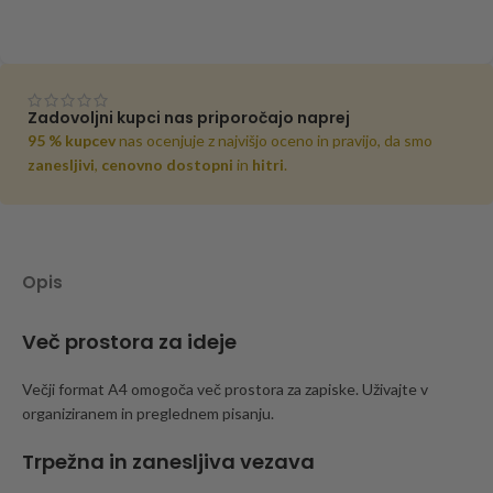
Zadovoljni kupci nas priporočajo naprej
95 % kupcev
nas ocenjuje z najvišjo oceno in pravijo, da smo
zanesljivi
,
cenovno dostopni
in
hitri
.
Opis
Več prostora za ideje
Večji format A4 omogoča več prostora za zapiske. Uživajte v
organiziranem in preglednem pisanju.
Trpežna in zanesljiva vezava