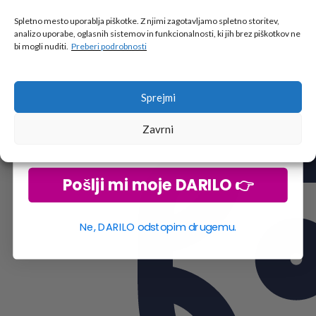
Tukaj je!
🎁 DARILO
Spletno mesto uporablja piškotke. Z njimi zagotavljamo spletno storitev,
analizo uporabe, oglasnih sistemov in funkcionalnosti, ki jih brez piškotkov ne
Vpiši podatke za prejem darila
in se pridruži
bi mogli nuditi.
Preberi podrobnosti
go2school skupnosti.
Sprejmi
Zavrni
Pošlji mi moje DARILO 👉
Ne, DARILO odstopim drugemu.