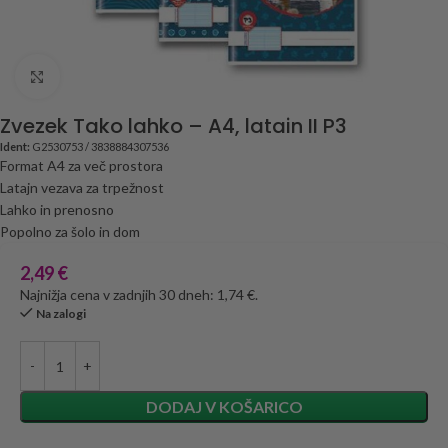
Click to enlarge
Zvezek Tako lahko – A4, latain II P3
Ident:
G2530753 / 3838884307536
Format A4 za več prostora
Latajn vezava za trpežnost
Lahko in prenosno
Popolno za šolo in dom
2,49
€
Najnižja cena v zadnjih 30 dneh: 1,74 €.
Na zalogi
DODAJ V KOŠARICO