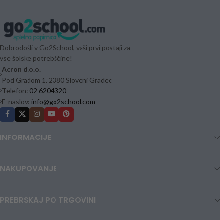
Dobrodošli v Go2School, vaši prvi postaji za
vse šolske potrebščine!
Acron d.o.o.
Pod Gradom 1, 2380 Slovenj Gradec
Telefon:
02 6204320
E-naslov:
info@go2school.com
INFORMACIJE
NAKUPOVANJE
PREBRSKAJ PO TRGOVINI