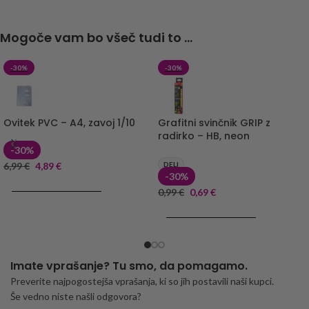
Mogoče vam bo všeč tudi to ...
-30%
-30%
Ovitek PVC – A4, zavoj 1/10
Grafitni svinčnik GRIP z
radirko – HB, neon
-30%
6,99
€
4,89
€
DELI
-30%
DODAJ V KOŠARICO
0,99
€
0,69
€
DODAJ V KOŠARICO
Imate vprašanje? Tu smo, da pomagamo.
Preverite najpogostejša vprašanja, ki so jih postavili naši kupci.
Še vedno niste našli odgovora?