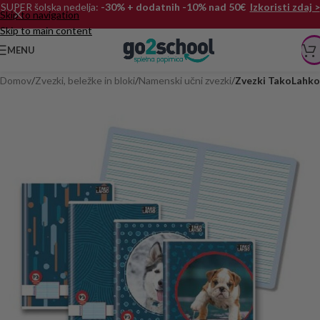
SUPER šolska nedelja:
-30% + dodatnih -10% nad 50€
Izkoristi zdaj >
Skip to navigation
Skip to main content
MENU
Domov
Zvezki, beležke in bloki
Namenski učni zvezki
Zvezki TakoLahko