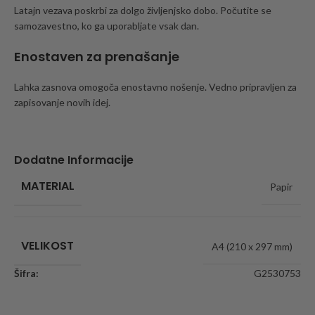
Latajn vezava poskrbi za dolgo življenjsko dobo. Počutite se
samozavestno, ko ga uporabljate vsak dan.
Enostaven za prenašanje
Lahka zasnova omogoča enostavno nošenje. Vedno pripravljen za
zapisovanje novih idej.
Dodatne Informacije
MATERIAL
Papir
VELIKOST
A4 (210 x 297 mm)
Šifra:
G2530753