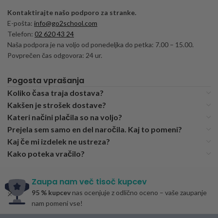
Kontaktirajte našo podporo za stranke.
E-pošta:
info@go2school.com
Telefon:
02 620 43 24
Naša podpora je na voljo od ponedeljka do petka: 7.00 – 15.00.
Povprečen čas odgovora: 24 ur.
Pogosta vprašanja
Koliko časa traja dostava?
Kakšen je strošek dostave?
Kateri načini plačila so na voljo?
Prejela sem samo en del naročila. Kaj to pomeni?
Kaj če mi izdelek ne ustreza?
Kako poteka vračilo?
Zaupa nam več tisoč kupcev
95 % kupcev
nas ocenjuje z odlično oceno – vaše zaupanje
nam pomeni vse!