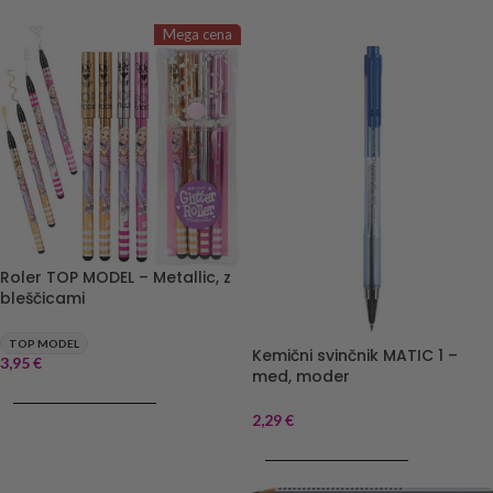
Mega cena
Roler TOP MODEL – Metallic, z
bleščicami
TOP MODEL
Kemični svinčnik MATIC 1 –
3,95
€
med, moder
DODAJ V KOŠARICO
2,29
€
DODAJ V KOŠARICO