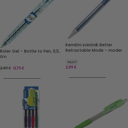
Kemični svinčnik Better
Retractable Mode – moder
Roler Gel – Bottle to Pen, 0,5,
črn
PILOT
2,99
€
2,49
€
0,75
€
DODAJ V KOŠARICO
DODAJ V KOŠARICO