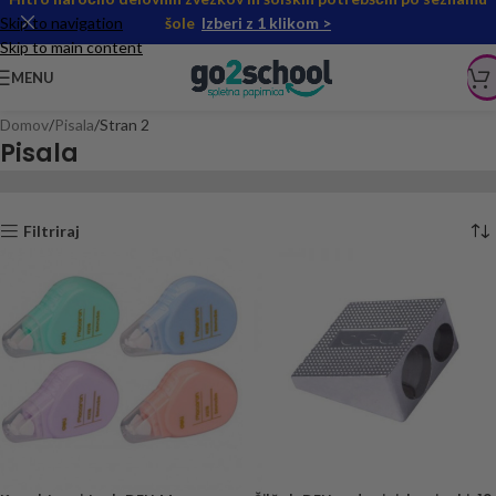
Skip to navigation
šole
Izberi z 1 klikom >
Skip to main content
MENU
Domov
Pisala
Stran 2
Pisala
Filtriraj