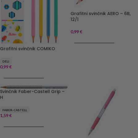
Grafitni svinčnik AERO – 6B,
12/1
0,99
€
DODAJ V KOŠARICO
Grafitni svinčnik COMIKO
DELI
0,99
€
DODAJ V KOŠARICO
Svinčnik Faber-Castell Grip –
H
FABER-CASTELL
1,59
€
DODAJ V KOŠARICO