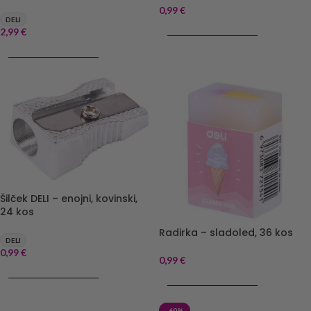
0,99
€
DELI
DODAJ V KOŠARICO
2,99
€
DODAJ V KOŠARICO
Šilček DELI – enojni, kovinski,
24 kos
Radirka – sladoled, 36 kos
DELI
0,99
€
0,99
€
DODAJ V KOŠARICO
DODAJ V KOŠARICO
-60%