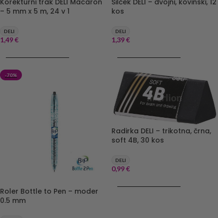
Korekturni trak DELI Macaron
Šilček DELI – dvojni, kovinski, 12
– 5 mm x 5 m, 24 v 1
kos
DELI
DELI
1,49
€
1,39
€
DODAJ V KOŠARICO
DODAJ V KOŠARICO
-70%
Radirka DELI – trikotna, črna,
soft 4B, 30 kos
DELI
0,99
€
DODAJ V KOŠARICO
Roler Bottle to Pen – moder
0.5 mm