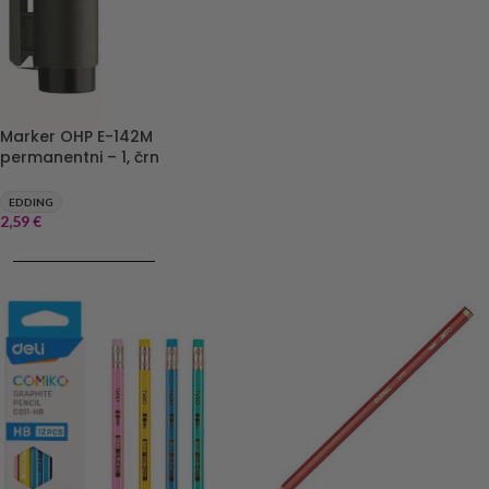
Marker OHP E-142M
permanentni – 1, črn
EDDING
2,59
€
DODAJ V KOŠARICO