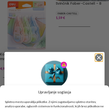
Svinčnik Faber-Castell – B
FABER-CASTELL
1,59
€
DODAJ V KOŠARICO
Korekturni trak MACARON – 5
mm × 12 m
4,99
€
DODAJ V KOŠARICO
Upravljanje soglasja
Tukaj je!
🎁 DARILO
Spletno mesto uporablja piškotke. Z njimi zagotavljamo spletno storitev,
analizo uporabe, oglasnih sistemov in funkcionalnosti, ki jih brez piškotkov ne