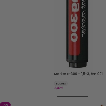
Marker E-300 – 1,5-3, črn 001
EDDING
2,09
€
DODAJ V KOŠARICO
-70%