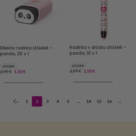
Radirka v držalu LEGAMI –
Dišeča radirka LEGAMI –
panda, 10 v 1
panda, 25 v 1
LEGAMI
LEGAMI
2,99
€
1,50
€
2,99
€
1,50
€
DODAJ V KOŠARICO
DODAJ V KOŠARICO
←
1
2
3
4
5
…
14
15
16
→