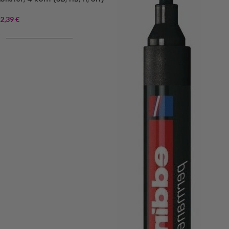
2,39
€
DODAJ V KOŠARICO