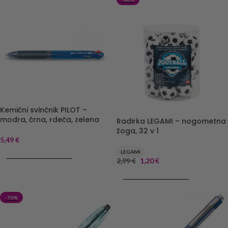
Kemični svinčnik PILOT –
modra, črna, rdeča, zelena
Radirka LEGAMI – nogometna
žoga, 32 v 1
5,49
€
LEGAMI
DODAJ V KOŠARICO
2,99
€
1,20
€
DODAJ V KOŠARICO
-70%