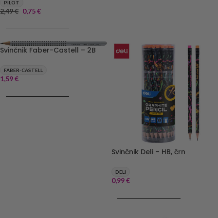
PILOT
2,49
€
0,75
€
DODAJ V KOŠARICO
Svinčnik Faber-Castell – 2B
FABER-CASTELL
1,59
€
DODAJ V KOŠARICO
Svinčnik Deli – HB, črn
DELI
0,99
€
DODAJ V KOŠARICO