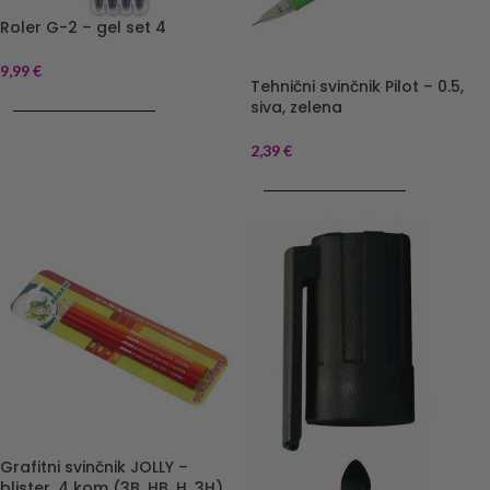
Roler G-2 – gel set 4
9,99
€
Tehnični svinčnik Pilot – 0.5,
DODAJ V KOŠARICO
siva, zelena
2,39
€
DODAJ V KOŠARICO
Grafitni svinčnik JOLLY –
blister, 4 kom (3B, HB, H, 3H)