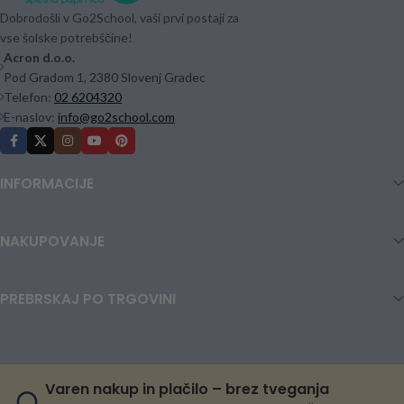
Dobrodošli v Go2School, vaši prvi postaji za
vse šolske potrebščine!
Acron d.o.o.
Pod Gradom 1, 2380 Slovenj Gradec
Telefon:
02 6204320
E-naslov:
info@go2school.com
INFORMACIJE
NAKUPOVANJE
PREBRSKAJ PO TRGOVINI
Varen nakup in plačilo – brez tveganja