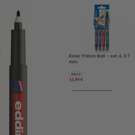
Roler FriXion Ball – set 4, 0.7
mm
PILOT
11,99
€
DODAJ V KOŠARICO