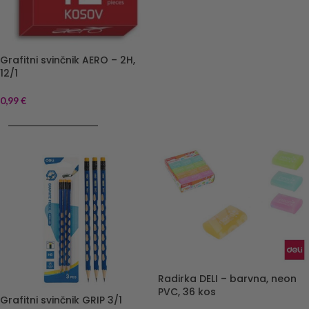
Grafitni svinčnik AERO – 2H,
12/1
0,99
€
DODAJ V KOŠARICO
Radirka DELI – barvna, neon
PVC, 36 kos
Grafitni svinčnik GRIP 3/1