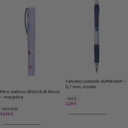
Tehnični svinčnik SUPERGRIP –
0,7 mm, moder
Pero nalivno SKULVAJB Moon
– marjetice
PILOT
2,39
€
SKUL VAJB
DODAJ V KOŠARICO
10,99
€
DODAJ V KOŠARICO