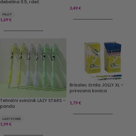
debelina 0.5, rdeč
3,49
€
PILOT
DODAJ V KOŠARICO
1,69
€
DODAJ V KOŠARICO
Brisalec črnila JOLLY XL –
prirezana konica
Tehnični svinčnik LAZY STARS –
1,79
€
panda
DODAJ V KOŠARICO
LAZY STARS
1,99
€
DODAJ V KOŠARICO