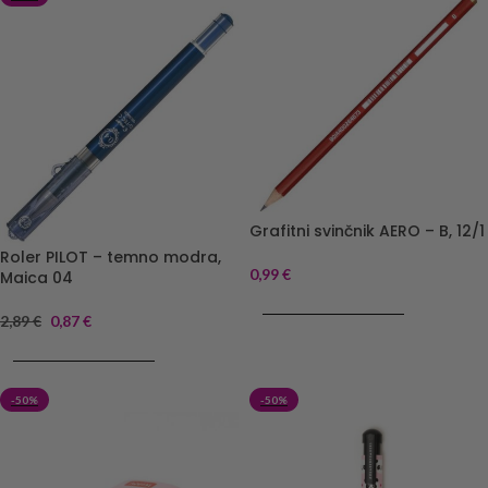
Grafitni svinčnik AERO – B, 12/1
Roler PILOT – temno modra,
0,99
€
Maica 04
DODAJ V KOŠARICO
2,89
€
0,87
€
DODAJ V KOŠARICO
-50%
-50%